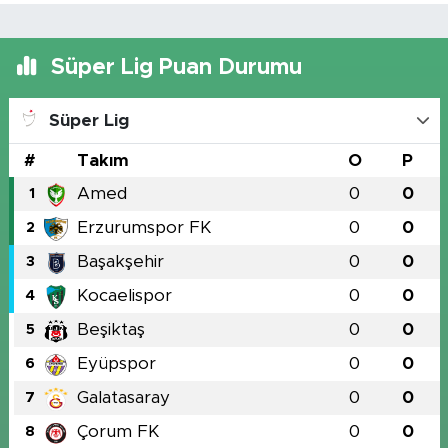
Süper Lig Puan Durumu
Süper Lig
#
Takım
O
P
Amed
0
0
1
Erzurumspor FK
0
0
2
Başakşehir
0
0
3
Kocaelispor
0
0
4
Beşiktaş
0
0
5
Eyüpspor
0
0
6
Galatasaray
0
0
7
Çorum FK
0
0
8