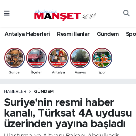
Asayiş
Antalya Nöbetçi Eczaneler
Antalya Haberleri
Resmi İlanlar
Gündem
Spo
Bilim & Teknoloji
Antalya Hava Durumu
Eğitim
Antalya Namaz Vakitleri
Ekonomi
Antalya Trafik Yoğunluk Haritası
Güncel
İlçeler
Antalya
Asayiş
Spor
Güncel
Süper Lig Puan Durumu ve Fikstür
HABERLER
GÜNDEM
Suriye'nin resmi haber
Gündem
Tüm Manşetler
kanalı, Türksat 4A uydusu
İlçeler
Son Dakika Haberleri
üzerinden yayına başladı
Kültür- Sanat
Haber Arşivi
Ulaştırma ve Altyapı Bakanı Abdulkadir