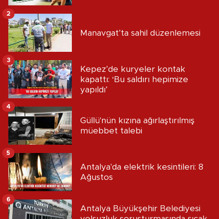
2
Manavgat’ta sahil düzenlemesi
3
Kepez’de kuryeler kontak
kapattı: ‘Bu saldırı hepimize
yapıldı’
4
Güllü'nün kızına ağırlaştırılmış
müebbet talebi
5
Antalya'da elektrik kesintileri: 8
Ağustos
6
Antalya Büyükşehir Belediyesi
yolsuzluk soruşturmasında sıcak