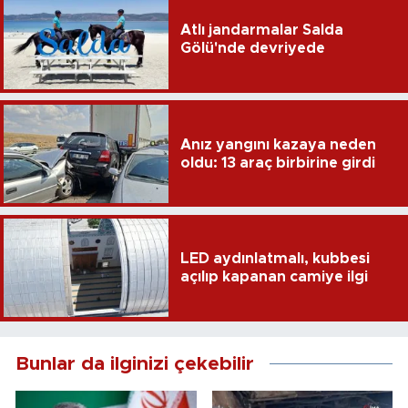
Atlı jandarmalar Salda
Gölü'nde devriyede
Anız yangını kazaya neden
oldu: 13 araç birbirine girdi
LED aydınlatmalı, kubbesi
açılıp kapanan camiye ilgi
Bunlar da ilginizi çekebilir