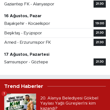
Gaziantep FK - Alanyaspor
21:30
16 Ağustos, Pazar
Başakşehir - Kocaelispor
19:00
Beşiktaş - Eyüpspor
21:30
Amed - Erzurumspor FK
21:30
17 Ağustos, Pazartesi
Samsunspor - Göztepe
21:30
Trend Haberler
1
20. Alanya Belediyesi Gökbel
Yaylası Yağlı Güreşleri'ni kim
kazandı?