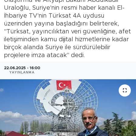
Uraloğlu, Suriye'nin resmi haber kanalı El-
Magazin
İhbariye TV'nin Türksat 4A uydusu
üzerinden yayına başladığını belirterek,
Özel Haber
"Türksat, yayıncılıktan veri güvenliğine, afet
iletişiminden kamu dijital hizmetlerine kadar
Politika
birçok alanda Suriye ile sürdürülebilir
projelere imza atacak" dedi.
Resmi İlanlar
22.06.2025 - 16:00
Sağlık
YAYINLANMA
Spor
Turizm