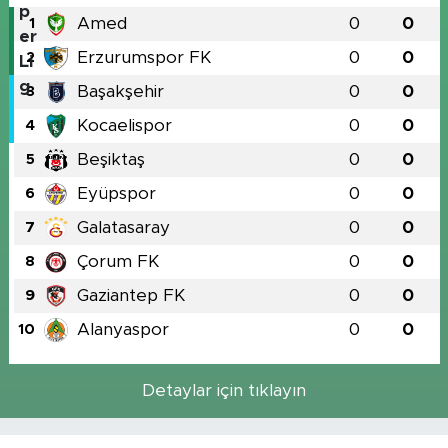
Amed
0
0
1
Erzurumspor FK
0
0
2
Başakşehir
0
0
3
Kocaelispor
0
0
4
Beşiktaş
0
0
5
Eyüpspor
0
0
6
Galatasaray
0
0
7
Çorum FK
0
0
8
Gaziantep FK
0
0
9
Alanyaspor
0
0
10
Detaylar için tıklayın