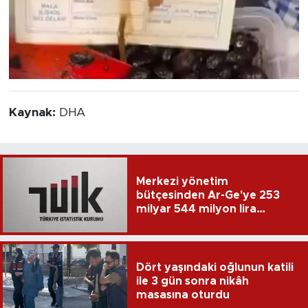
Kaynak:
DHA
Merkezi yönetim
bütçesinden Ar-Ge'ye 253
milyar 544 milyon lira
harcandı
Dört yaşındaki oğlunun katili
ile 3 gün sonra nikâh
masasına oturdu