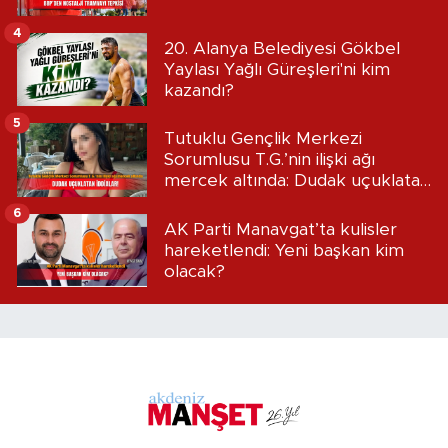
4
20. Alanya Belediyesi Gökbel
Yaylası Yağlı Güreşleri'ni kim
kazandı?
5
Tutuklu Gençlik Merkezi
Sorumlusu T.G.’nin ilişki ağı
mercek altında: Dudak uçuklatan
iddialar!
6
AK Parti Manavgat’ta kulisler
hareketlendi: Yeni başkan kim
olacak?