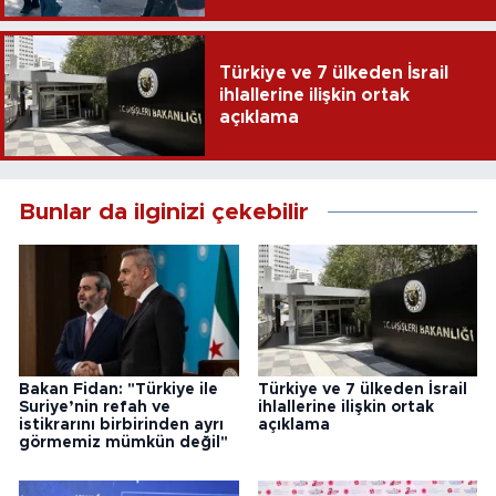
Türkiye ve 7 ülkeden İsrail
ihlallerine ilişkin ortak
açıklama
Bunlar da ilginizi çekebilir
Bakan Fidan: "Türkiye ile
Türkiye ve 7 ülkeden İsrail
Suriye’nin refah ve
ihlallerine ilişkin ortak
istikrarını birbirinden ayrı
açıklama
görmemiz mümkün değil"