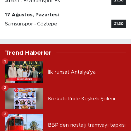
Amed - Erzurumspor FK
21:30
17 Ağustos, Pazartesi
Samsunspor - Göztepe
21:30
Trend Haberler
1
İlk ruhsat Antalya’ya
2
Korkuteli’nde Keşkek Şöleni
3
BBP’den nostalji tramvayı tepkisi