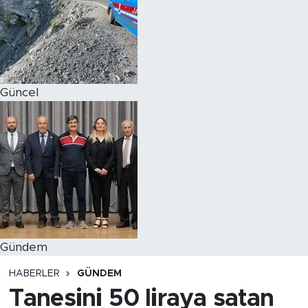
Magazin
Özel Haber
Güncel
Politika
Resmi İlanlar
Sağlık
Spor
Turizm
Gündem
HABERLER
GÜNDEM
Tanesini 50 liraya satan