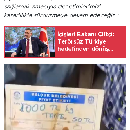
sağlamak amacıyla denetimlerimizi
kararlılıkla sürdürmeye devam edeceğiz."
İçişleri Bakanı Çiftçi:
Terörsüz Türkiye
hedefinden dönüş
yoktur