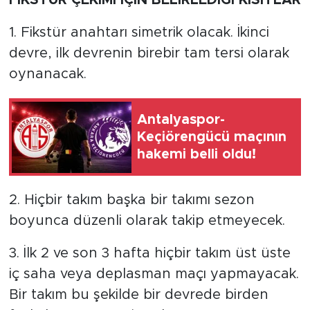
FİKSTÜR ÇEKİMİ İÇİN BELİRLEDİĞİ KISITLAR
1. Fikstür anahtarı simetrik olacak. İkinci
devre, ilk devrenin birebir tam tersi olarak
oynanacak.
Antalyaspor-
Keçiörengücü maçının
hakemi belli oldu!
2. Hiçbir takım başka bir takımı sezon
boyunca düzenli olarak takip etmeyecek.
3. İlk 2 ve son 3 hafta hiçbir takım üst üste
iç saha veya deplasman maçı yapmayacak.
Bir takım bu şekilde bir devrede birden