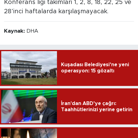
Konferans ligi takımları 1, 2, 8, 18, 22, 25 ve
28’inci haftalarda karşılaşmayacak.
Kaynak:
DHA
Kuşadası Belediyesi’ne yeni
operasyon: 15 gözaltı
İran'dan ABD’ye çağrı:
Taahhütlerinizi yerine getirin