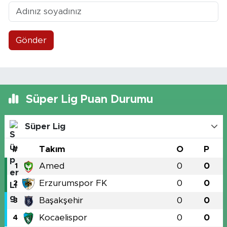
Gönder
Süper Lig Puan Durumu
Süper Lig
#
Takım
O
P
Amed
0
0
1
Erzurumspor FK
0
0
2
Başakşehir
0
0
3
Kocaelispor
0
0
4