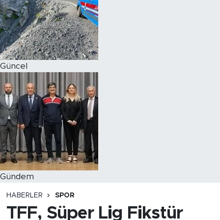
Magazin
Özel Haber
Güncel
Politika
Resmi İlanlar
Sağlık
Spor
Turizm
Gündem
HABERLER
SPOR
TFF, Süper Lig Fikstür