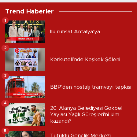
Trend Haberler
1
İlk ruhsat Antalya’ya
2
Korkuteli’nde Keşkek Şöleni
3
BBP’den nostalji tramvayı tepkisi
4
20. Alanya Belediyesi Gökbel
Yaylası Yağlı Güreşleri'ni kim
kazandı?
5
Tutuklu Gençlik Merkezi