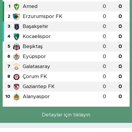
Amed
0
0
1
Erzurumspor FK
0
0
2
Başakşehir
0
0
3
Kocaelispor
0
0
4
Beşiktaş
0
0
5
Eyüpspor
0
0
6
Galatasaray
0
0
7
Çorum FK
0
0
8
Gaziantep FK
0
0
9
Alanyaspor
0
0
10
Detaylar için tıklayın