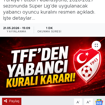
sezonunda Süper Lig’de uygulanacak
Magazin
yabancı oyuncu kuralını resmen açıkladı.
İşte detaylar...
Özel Haber
21.05.2026 - 15:09
1 DK
Politika
YAYINLANMA
OKUNMA SÜRESI
Resmi İlanlar
Sağlık
Spor
Turizm
Paylaş
-
+
A
A