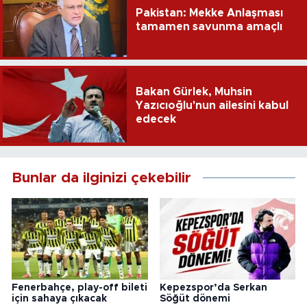
Pakistan: Mekke Anlaşması
tamamen savunma amaçlı
Bakan Gürlek, Muhsin
Yazıcıoğlu'nun ailesini kabul
edecek
Bunlar da ilginizi çekebilir
Fenerbahçe, play-off bileti
Kepezspor’da Serkan
için sahaya çıkacak
Söğüt dönemi