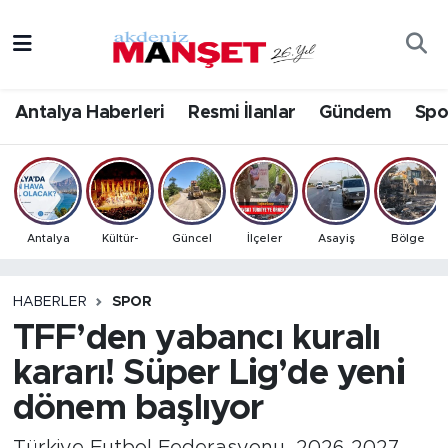
Asayiş
Antalya Nöbetçi Eczaneler
Antalya Haberleri
Resmi İlanlar
Gündem
Spo
Bilim & Teknoloji
Antalya Hava Durumu
Eğitim
Antalya Namaz Vakitleri
Ekonomi
Antalya Trafik Yoğunluk Haritası
Antalya
Kültür-
Güncel
İlçeler
Asayiş
Bölge
Güncel
Süper Lig Puan Durumu ve Fikstür
HABERLER
SPOR
TFF’den yabancı kuralı
Gündem
Tüm Manşetler
kararı! Süper Lig’de yeni
İlçeler
Son Dakika Haberleri
dönem başlıyor
Kültür- Sanat
Haber Arşivi
Türkiye Futbol Federasyonu, 2026-2027