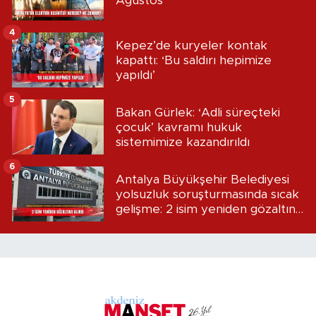
Ağustos
4
Kepez’de kuryeler kontak
kapattı: ‘Bu saldırı hepimize
yapıldı’
5
Bakan Gürlek: ‘Adli süreçteki
çocuk’ kavramı hukuk
sistemimize kazandırıldı
6
Antalya Büyükşehir Belediyesi
yolsuzluk soruşturmasında sıcak
gelişme: 2 isim yeniden gözaltına
alındı