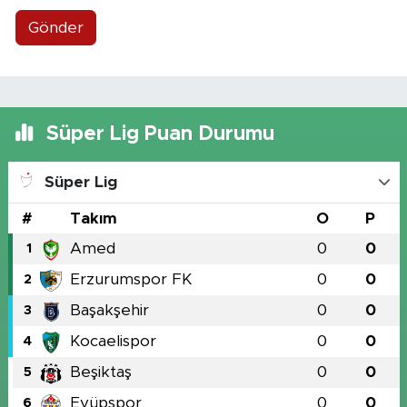
Gönder
Süper Lig Puan Durumu
Süper Lig
#
Takım
O
P
Amed
0
0
1
Erzurumspor FK
0
0
2
Başakşehir
0
0
3
Kocaelispor
0
0
4
Beşiktaş
0
0
5
Eyüpspor
0
0
6