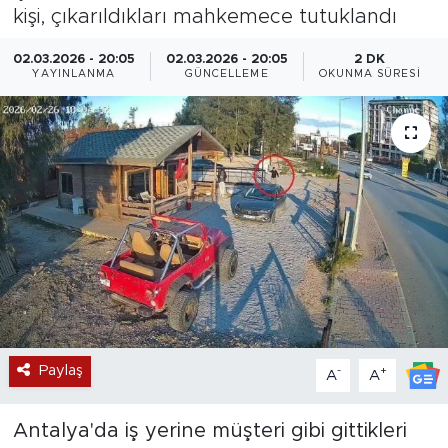
kişi, çıkarıldıkları mahkemece tutuklandı
Magazin
02.03.2026 - 20:05
02.03.2026 - 20:05
2 DK
YAYINLANMA
GÜNCELLEME
OKUNMA SÜRESI
Özel Haber
Politika
Resmi İlanlar
Sağlık
Spor
Turizm
Paylaş
-
+
A
A
Antalya'da iş yerine müşteri gibi gittikleri