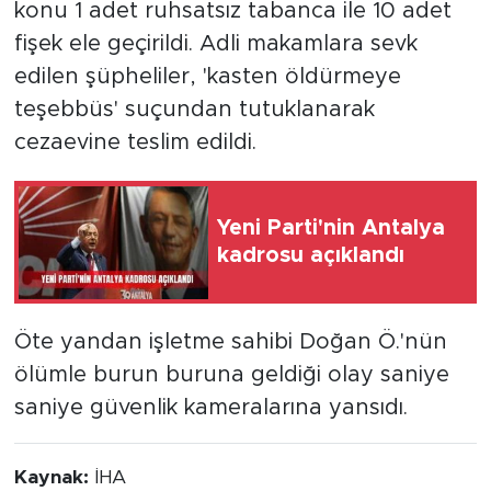
konu 1 adet ruhsatsız tabanca ile 10 adet
fişek ele geçirildi. Adli makamlara sevk
edilen şüpheliler, 'kasten öldürmeye
teşebbüs' suçundan tutuklanarak
cezaevine teslim edildi.
Yeni Parti'nin Antalya
kadrosu açıklandı
Öte yandan işletme sahibi Doğan Ö.'nün
ölümle burun buruna geldiği olay saniye
saniye güvenlik kameralarına yansıdı.
Kaynak:
İHA