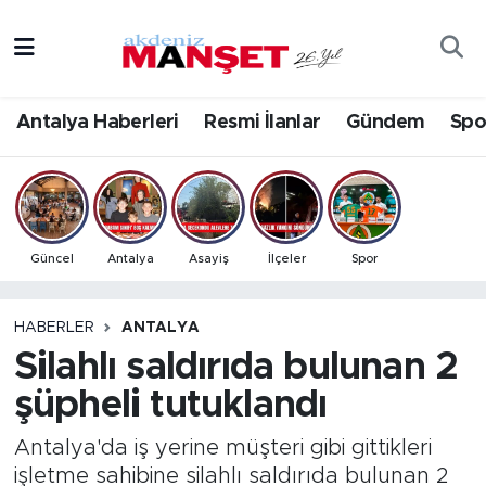
Asayiş
Antalya Nöbetçi Eczaneler
Antalya Haberleri
Resmi İlanlar
Gündem
Spo
Bilim & Teknoloji
Antalya Hava Durumu
Eğitim
Antalya Namaz Vakitleri
Ekonomi
Antalya Trafik Yoğunluk Haritası
Güncel
Antalya
Asayiş
İlçeler
Spor
Güncel
Süper Lig Puan Durumu ve Fikstür
HABERLER
ANTALYA
Silahlı saldırıda bulunan 2
Gündem
Tüm Manşetler
şüpheli tutuklandı
İlçeler
Son Dakika Haberleri
Antalya'da iş yerine müşteri gibi gittikleri
Kültür- Sanat
Haber Arşivi
işletme sahibine silahlı saldırıda bulunan 2