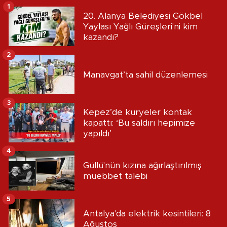
1
20. Alanya Belediyesi Gökbel
Yaylası Yağlı Güreşleri'ni kim
kazandı?
2
Manavgat’ta sahil düzenlemesi
3
Kepez’de kuryeler kontak
kapattı: ‘Bu saldırı hepimize
yapıldı’
4
Güllü'nün kızına ağırlaştırılmış
müebbet talebi
5
Antalya'da elektrik kesintileri: 8
Ağustos