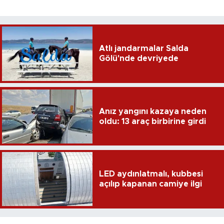
Atlı jandarmalar Salda
Gölü'nde devriyede
Anız yangını kazaya neden
oldu: 13 araç birbirine girdi
LED aydınlatmalı, kubbesi
açılıp kapanan camiye ilgi