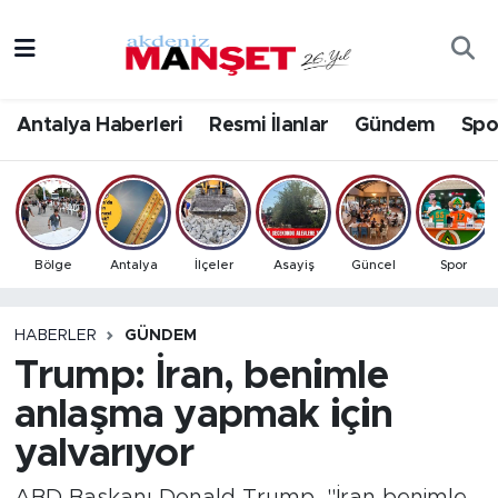
Asayiş
Antalya Nöbetçi Eczaneler
Antalya Haberleri
Resmi İlanlar
Gündem
Spo
Bilim & Teknoloji
Antalya Hava Durumu
Eğitim
Antalya Namaz Vakitleri
Ekonomi
Antalya Trafik Yoğunluk Haritası
Bölge
Antalya
İlçeler
Asayiş
Güncel
Spor
Güncel
Süper Lig Puan Durumu ve Fikstür
HABERLER
GÜNDEM
Trump: İran, benimle
Gündem
Tüm Manşetler
anlaşma yapmak için
İlçeler
Son Dakika Haberleri
yalvarıyor
Kültür- Sanat
Haber Arşivi
ABD Başkanı Donald Trump, "İran benimle