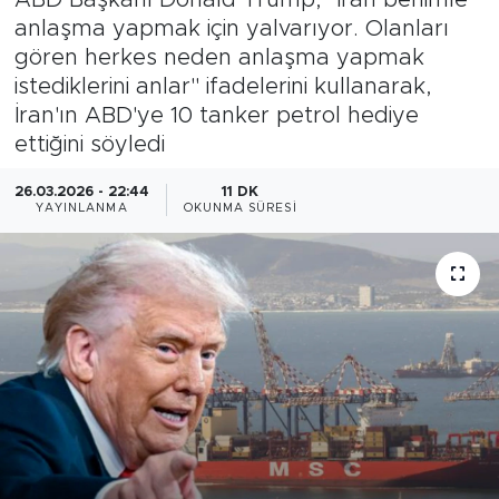
anlaşma yapmak için yalvarıyor. Olanları
Magazin
gören herkes neden anlaşma yapmak
istediklerini anlar" ifadelerini kullanarak,
Özel Haber
İran'ın ABD'ye 10 tanker petrol hediye
ettiğini söyledi
Politika
26.03.2026 - 22:44
11 DK
Resmi İlanlar
YAYINLANMA
OKUNMA SÜRESI
Sağlık
Spor
Turizm