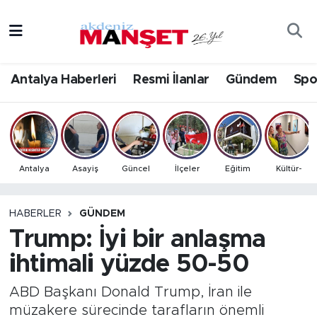
Asayiş
Antalya Nöbetçi Eczaneler
Antalya Haberleri
Resmi İlanlar
Gündem
Spo
Bilim & Teknoloji
Antalya Hava Durumu
Eğitim
Antalya Namaz Vakitleri
Ekonomi
Antalya Trafik Yoğunluk Haritası
Antalya
Asayiş
Güncel
İlçeler
Eğitim
Kültür-
Güncel
Süper Lig Puan Durumu ve Fikstür
HABERLER
GÜNDEM
Trump: İyi bir anlaşma
Gündem
Tüm Manşetler
ihtimali yüzde 50-50
İlçeler
Son Dakika Haberleri
ABD Başkanı Donald Trump, İran ile
Kültür- Sanat
Haber Arşivi
müzakere sürecinde tarafların önemli