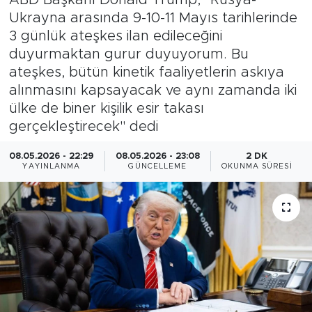
Ukrayna arasında 9-10-11 Mayıs tarihlerinde
Magazin
3 günlük ateşkes ilan edileceğini
duyurmaktan gurur duyuyorum. Bu
Özel Haber
ateşkes, bütün kinetik faaliyetlerin askıya
alınmasını kapsayacak ve aynı zamanda iki
Politika
ülke de biner kişilik esir takası
gerçekleştirecek" dedi
Resmi İlanlar
08.05.2026 - 22:29
08.05.2026 - 23:08
2 DK
Sağlık
YAYINLANMA
GÜNCELLEME
OKUNMA SÜRESI
Spor
Turizm