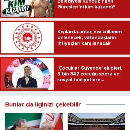
Belediyesi Kunduz Yağlı
Güreşleri’ni kim kazandı?
Kıyılarda amaç dışı kullanım
önlenecek, vatandaşların
ihtiyaçları karşılanacak
'Çocuklar Güvende' ekipleri,
9 bin 842 çocuğu spora ve
sosyal faaliyetlere
yönlendirdi
Bunlar da ilginizi çekebilir