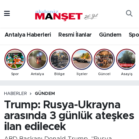
Asayiş
Antalya Nöbetçi Eczaneler
Antalya Haberleri
Resmi İlanlar
Gündem
Spo
Bilim & Teknoloji
Antalya Hava Durumu
Eğitim
Antalya Namaz Vakitleri
Ekonomi
Antalya Trafik Yoğunluk Haritası
Spor
Antalya
Bölge
İlçeler
Güncel
Asayiş
Güncel
Süper Lig Puan Durumu ve Fikstür
HABERLER
GÜNDEM
Trump: Rusya-Ukrayna
Gündem
Tüm Manşetler
arasında 3 günlük ateşkes
İlçeler
Son Dakika Haberleri
ilan edilecek
Kültür- Sanat
Haber Arşivi
ABD Başkanı Donald Trump, "Rusya-