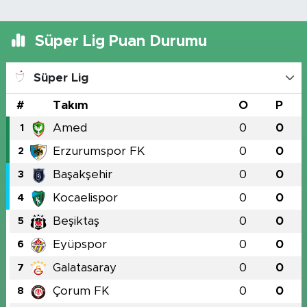
Süper Lig Puan Durumu
Süper Lig
#
Takım
O
P
Amed
0
0
1
Erzurumspor FK
0
0
2
Başakşehir
0
0
3
Kocaelispor
0
0
4
Beşiktaş
0
0
5
Eyüpspor
0
0
6
Galatasaray
0
0
7
Çorum FK
0
0
8