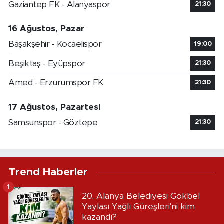
Gaziantep FK - Alanyaspor
21:30
16 Ağustos, Pazar
Başakşehir - Kocaelispor
19:00
Beşiktaş - Eyüpspor
21:30
Amed - Erzurumspor FK
21:30
17 Ağustos, Pazartesi
Samsunspor - Göztepe
21:30
Trend Haberler
1
20. Alanya Belediyesi Gökbel
Yaylası Yağlı Güreşleri'ni kim
kazandı?