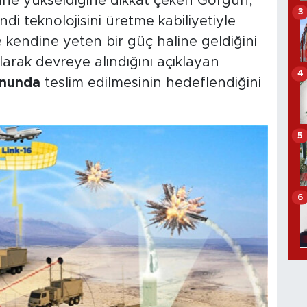
ine yükseldiğine dikkat çeken Görgün,
3
i teknolojisini üretme kabiliyetiyle
kendine yeten bir güç haline geldiğini
olarak devreye alındığını açıklayan
4
onunda
teslim edilmesinin hedeflendiğini
5
6