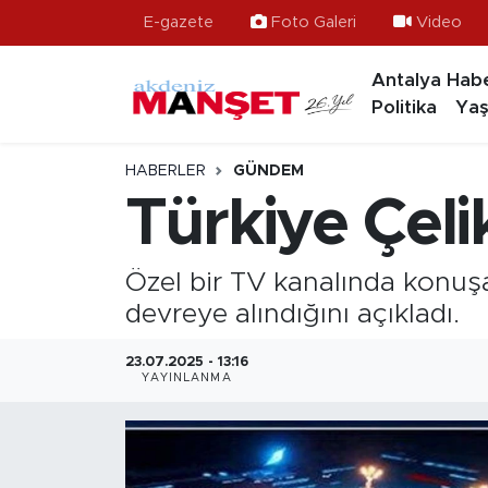
E-gazete
Foto Galeri
Video
Antalya Habe
Asayiş
Hava Durumu
Politika
Yaş
Bilim & Teknoloji
Trafik Durumu
HABERLER
GÜNDEM
Eğitim
Süper Lig Puan Durumu ve Fikstür
Türkiye Çeli
Ekonomi
Tüm Manşetler
Özel bir TV kanalında konuş
Güncel
Son Dakika Haberleri
devreye alındığını açıkladı.
Gündem
Haber Arşivi
23.07.2025 - 13:16
YAYINLANMA
İlçeler
Kültür- Sanat