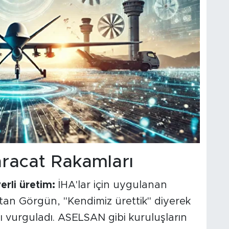
İhracat Rakamları
rli üretim:
İHA'lar için uygulanan
an Görgün, "Kendimiz ürettik" diyerek
ını vurguladı. ASELSAN gibi kuruluşların