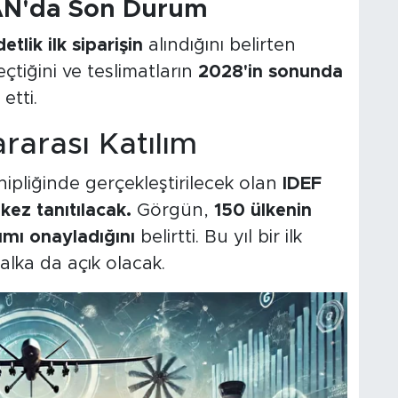
AAN'da Son Durum
etlik ilk siparişin
alındığını belirten
tiğini ve teslimatların
2028'in sonunda
etti.
rarası Katılım
hipliğinde gerçekleştirilecek olan
IDEF
kez tanıtılacak.
Görgün,
150 ülkenin
lımı onayladığını
belirtti. Bu yıl bir ilk
alka da açık olacak.