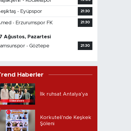
aşakşehir - Kocaelispor
eşiktaş - Eyüpspor
21:30
med - Erzurumspor FK
21:30
7 Ağustos, Pazartesi
amsunspor - Göztepe
21:30
Trend Haberler
İlk ruhsat Antalya’ya
Korkuteli’nde Keşkek
Şöleni