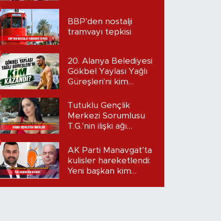
BBP’den nostalji
tramvayı tepkisi
20. Alanya Belediyesi
Gökbel Yaylası Yağlı
Güreşleri'ni kim
kazandı?
Tutuklu Gençlik
Merkezi Sorumlusu
T.G.’nin ilişki ağı
mercek altında:
Dudak uçuklatan
AK Parti Manavgat’ta
iddialar!
kulisler hareketlendi:
Yeni başkan kim
olacak?