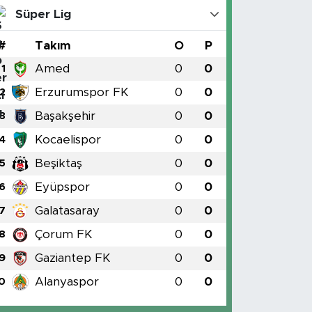
Süper Lig
#
Takım
O
P
Amed
0
0
1
Erzurumspor FK
0
0
2
Başakşehir
0
0
3
Kocaelispor
0
0
4
Beşiktaş
0
0
5
Eyüpspor
0
0
6
Galatasaray
0
0
7
Çorum FK
0
0
8
Gaziantep FK
0
0
9
Alanyaspor
0
0
0