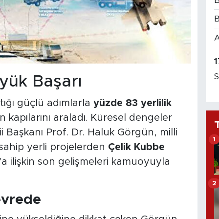
B
B
A
1
S
üyük Başarı
tığı güçlü adımlarla
yüzde 83 yerlilik
 kapılarını araladı. Küresel dengeler
 Başkanı Prof. Dr. Haluk Görgün, milli
1
sahip yerli projelerden
Çelik Kubbe
'a ilişkin son gelişmeleri kamuoyuyla
2
evrede