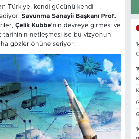
ltan Türkiye, kendi gücünü kendi
ediyor.
Savunma Sanayii Başkanı Prof.
riler,
Çelik Kubbe
'nin devreye girmesi ve
at tarihinin netleşmesi ise bu vizyonun
ha gözler önüne seriyor.
1
G
1
K
K
G
G
1