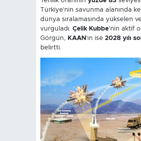
Yerlilik oranının
yüzde 83
seviyes
Türkiye'nin savunma alanında kend
dünya sıralamasında yükselen ve 
vurguladı.
Çelik Kubbe
'nin aktif 
Görgün,
KAAN
'ın ise
2028 yılı s
belirtti.