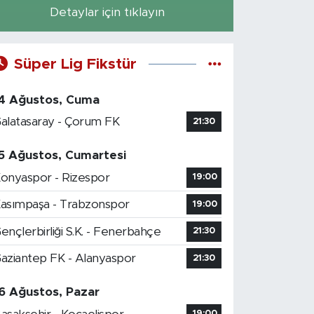
Detaylar için tıklayın
Süper Lig Fikstür
4 Ağustos, Cuma
alatasaray - Çorum FK
21:30
5 Ağustos, Cumartesi
onyaspor - Rizespor
19:00
asımpaşa - Trabzonspor
19:00
ençlerbirliği S.K. - Fenerbahçe
21:30
aziantep FK - Alanyaspor
21:30
6 Ağustos, Pazar
19:00