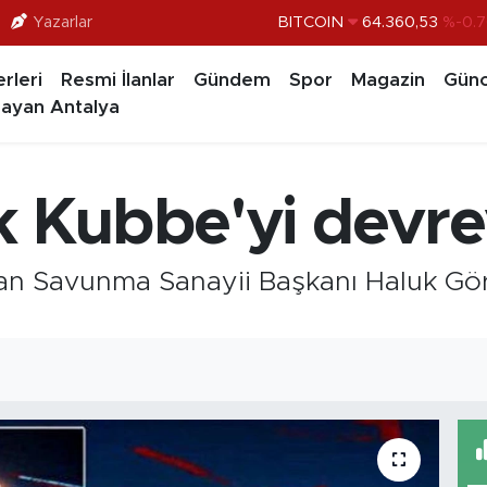
Yazarlar
DOLAR
47,7069
%0.1
EURO
55,0265
%0.0
rleri
Resmi İlanlar
Gündem
Spor
Magazin
Günc
STERLİN
64,1897
%0.0
ayan Antalya
GRAM ALTIN
6574.81
%1.
BİST100
13.887
%6
k Kubbe'yi devre
BITCOIN
64.360,53
%-0.7
an Savunma Sanayii Başkanı Haluk Gör