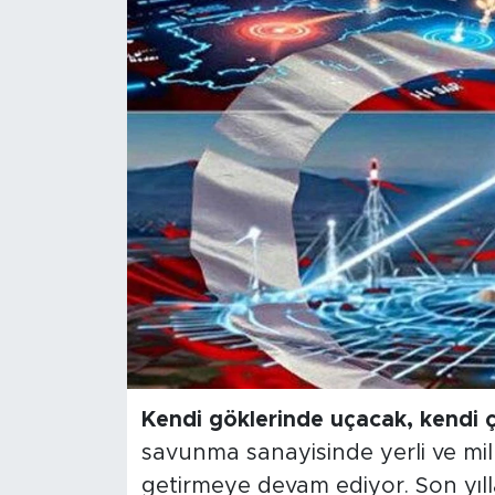
Magazin
Özel Haber
Politika
Resmi İlanlar
Sağlık
Spor
Turizm
Kendi göklerinde uçacak, kendi ç
savunma sanayisinde yerli ve mil
getirmeye devam ediyor. Son yıllar