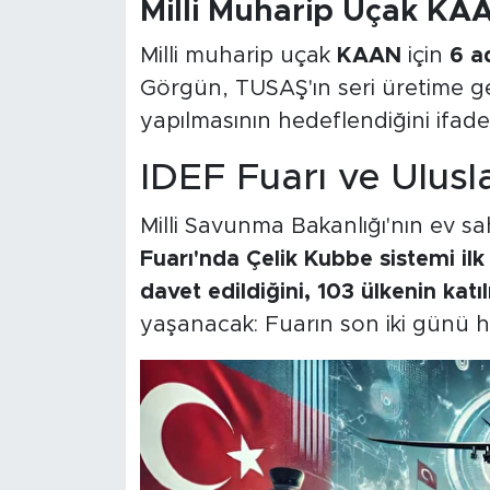
Milli Muharip Uçak K
Milli muharip uçak
KAAN
için
6 ad
Görgün, TUSAŞ'ın seri üretime geç
yapılmasının hedeflendiğini ifade 
IDEF Fuarı ve Ulusla
Milli Savunma Bakanlığı'nın ev sa
Fuarı'nda Çelik Kubbe sistemi ilk 
davet edildiğini, 103 ülkenin katı
yaşanacak: Fuarın son iki günü h