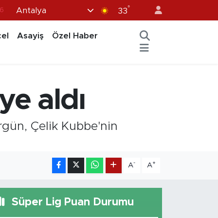
°
Antalya
7
33
1
el
Asayiş
Özel Haber
2
44
4
ye aldı
6
gün, Çelik Kubbe'nin
-
+
A
A
Süper Lig Puan Durumu