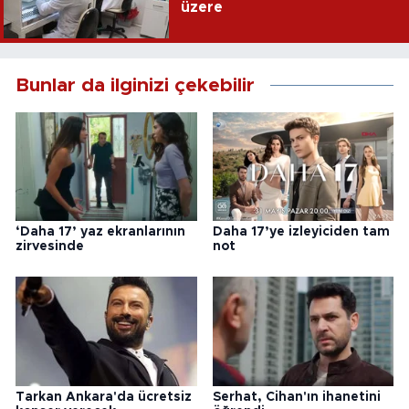
üzere
Bunlar da ilginizi çekebilir
‘Daha 17’ yaz ekranlarının
Daha 17’ye izleyiciden tam
zirvesinde
not
Tarkan Ankara'da ücretsiz
Serhat, Cihan'ın ihanetini