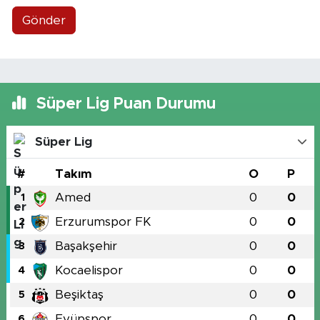
Gönder
Süper Lig Puan Durumu
Süper Lig
#
Takım
O
P
Amed
0
0
1
Erzurumspor FK
0
0
2
Başakşehir
0
0
3
Kocaelispor
0
0
4
Beşiktaş
0
0
5
Eyüpspor
0
0
6