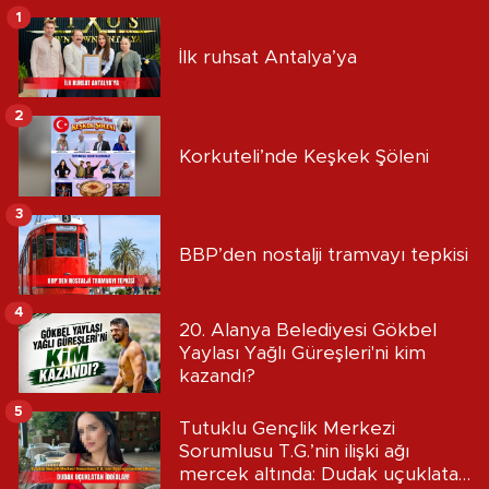
1
İlk ruhsat Antalya’ya
2
Korkuteli’nde Keşkek Şöleni
3
BBP’den nostalji tramvayı tepkisi
4
20. Alanya Belediyesi Gökbel
Yaylası Yağlı Güreşleri'ni kim
kazandı?
5
Tutuklu Gençlik Merkezi
Sorumlusu T.G.’nin ilişki ağı
mercek altında: Dudak uçuklatan