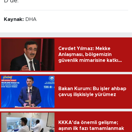
D’de.
Kaynak:
DHA
Cevdet Yılmaz: Mekke
Anlaşması, bölgemizin
güvenlik mimarisine katkı
sağlayacak
Bakan Kurum: Bu işler ahbap
çavuş ilişkisiyle yürümez
KKKA’da önemli gelişme;
aşının ilk fazı tamamlanmak