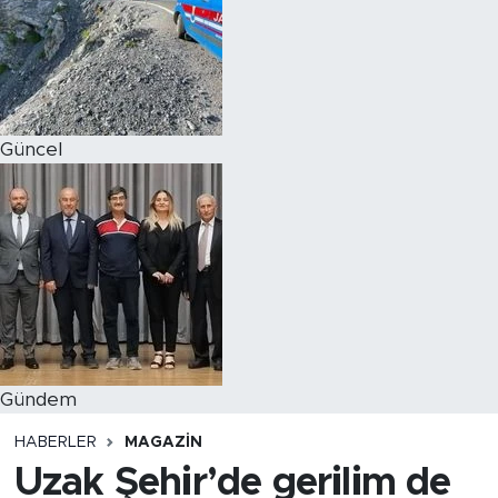
Magazin
Özel Haber
Güncel
Politika
Resmi İlanlar
Sağlık
Spor
Turizm
Gündem
HABERLER
MAGAZIN
Uzak Şehir’de gerilim de