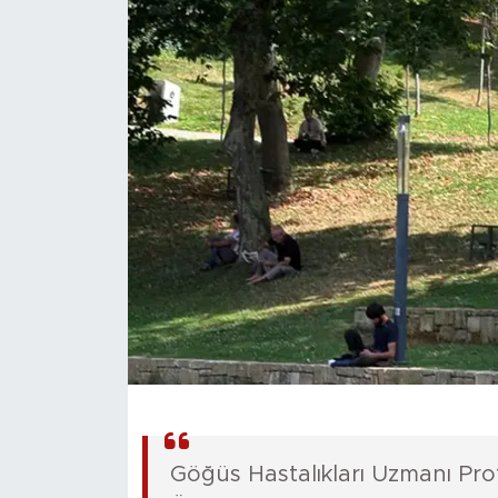
Magazin
Özel Haber
Politika
Resmi İlanlar
Sağlık
Spor
Turizm
Göğüs Hastalıkları Uzmanı Prof