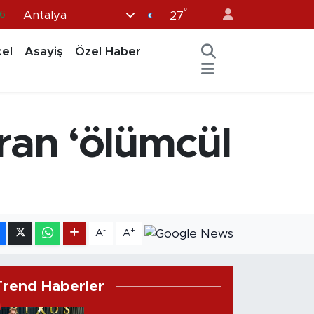
°
Antalya
0
27
8
el
Asayiş
Özel Haber
0
2
0
an ‘ölümcül
6
-
+
A
A
Trend Haberler