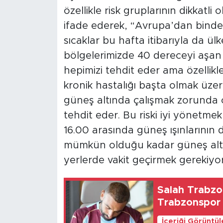
özellikle risk gruplarının dikkatli
ifade ederek, “Avrupa’dan binden
sıcaklar bu hafta itibarıyla da ül
bölgelerimizde 40 dereceyi aşan hav
hepimizi tehdit eder ama özellikl
kronik hastalığı başta olmak üzere 
güneş altında çalışmak zorunda ol
tehdit eder. Bu riski iyi yönetmek 
16.00 arasında güneş ışınlarının 
mümkün olduğu kadar güneş alt
yerlerde vakit geçirmek gerekiyor”
Salah Trabzon
Trabzonspor r
İçeriği Görüntü