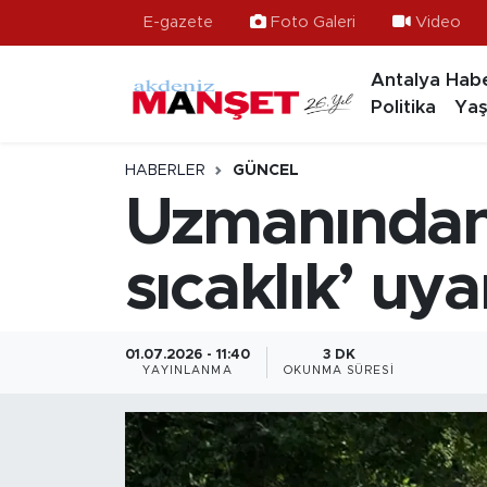
E-gazete
Foto Galeri
Video
Antalya Habe
Asayiş
Hava Durumu
Politika
Yaş
Bilim & Teknoloji
Trafik Durumu
HABERLER
GÜNCEL
Eğitim
Süper Lig Puan Durumu ve Fikstür
Uzmanından 
Ekonomi
Tüm Manşetler
sıcaklık’ uyar
Güncel
Son Dakika Haberleri
01.07.2026 - 11:40
3 DK
Gündem
Haber Arşivi
YAYINLANMA
OKUNMA SÜRESI
İlçeler
Kültür- Sanat