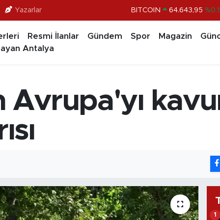
Yazarlar
DOLAR
47,6704
%
EURO
55,0406
%-0.0
rleri
Resmi İlanlar
Gündem
Spor
Magazin
Günc
STERLİN
64,2143
%
ayan Antalya
GRAM ALTIN
6500.87
%0.1
BİST100
13.799
%7
Avrupa'yı kavur
BITCOIN
64.643,95
%0.1
ısı
1