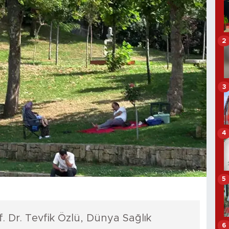
2
3
4
5
. Dr. Tevfik Özlü, Dünya Sağlık
6