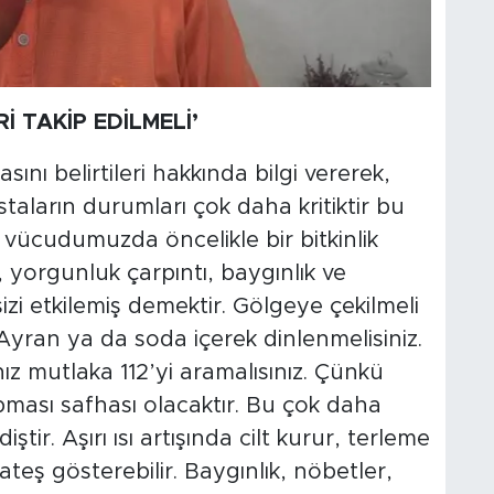
İ TAKİP EDİLMELİ’
sını belirtileri hakkında bilgi vererek,
taların durumları çok daha kritiktir bu
k vücudumuzda öncelikle bir bitkinlik
ik, yorgunluk çarpıntı, baygınlık ve
sizi etkilemiş demektir. Gölgeye çekilmeli
. Ayran ya da soda içerek dinlenmelisiniz.
ız mutlaka 112’yi aramalısınız. Çünkü
ması safhası olacaktır. Bu çok daha
tir. Aşırı ısı artışında cilt kurur, terleme
teş gösterebilir. Baygınlık, nöbetler,