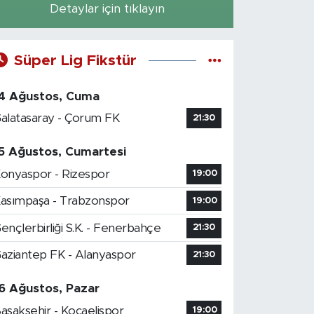
Detaylar için tıklayın
Süper Lig Fikstür
4 Ağustos, Cuma
alatasaray - Çorum FK
21:30
5 Ağustos, Cumartesi
onyaspor - Rizespor
19:00
asımpaşa - Trabzonspor
19:00
ençlerbirliği S.K. - Fenerbahçe
21:30
aziantep FK - Alanyaspor
21:30
6 Ağustos, Pazar
aşakşehir - Kocaelispor
19:00