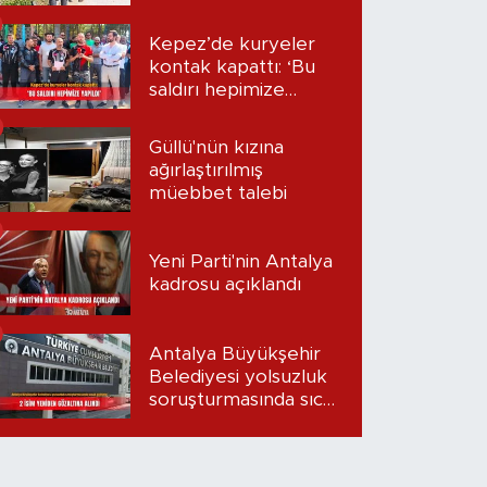
Kepez’de kuryeler
kontak kapattı: ‘Bu
saldırı hepimize
yapıldı’
Güllü'nün kızına
ağırlaştırılmış
müebbet talebi
Yeni Parti'nin Antalya
kadrosu açıklandı
Antalya Büyükşehir
Belediyesi yolsuzluk
soruşturmasında sıcak
gelişme: 2 isim
yeniden gözaltına
alındı