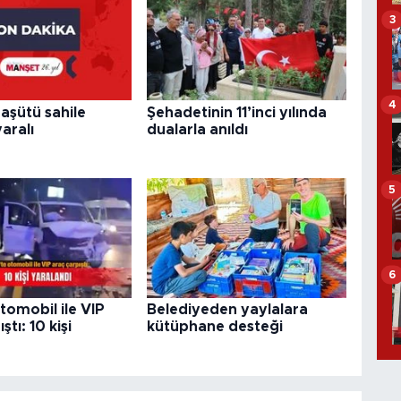
3
4
aşütü sahile
Şehadetinin 11’inci yılında
aralı
dualarla anıldı
5
6
otomobil ile VIP
Belediyeden yaylalara
ştı: 10 kişi
kütüphane desteği