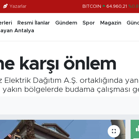
Yazarlar
BITCOIN
64.960,21
%0.8
DOLAR
47,7436
%0.1
rleri
Resmi İlanlar
Gündem
Spor
Magazin
Günc
EURO
55,2510
%0.3
ayan Antalya
STERLİN
64,4811
%0.3
GRAM ALTIN
6660.55
%0.0
ne karşı önlem
BİST100
13.779
%-1
 Elektrik Dağıtım A.Ş. ortaklığında yan
na yakın bölgelerde budama çalışması ger