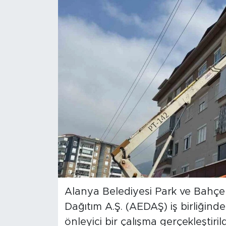
Magazin
Özel Haber
Politika
Resmi İlanlar
Sağlık
Spor
Turizm
Alanya Belediyesi Park ve Bahçel
Dağıtım A.Ş. (AEDAŞ) iş birliğind
önleyici bir çalışma gerçekleştirild