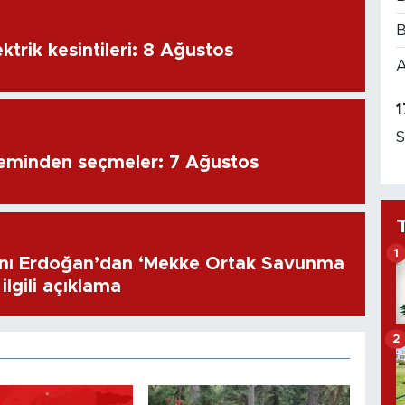
B
ktrik kesintileri: 8 Ağustos
A
1
S
eminden seçmeler: 7 Ağustos
1
ı Erdoğan’dan ‘Mekke Ortak Savunma
ilgili açıklama
2