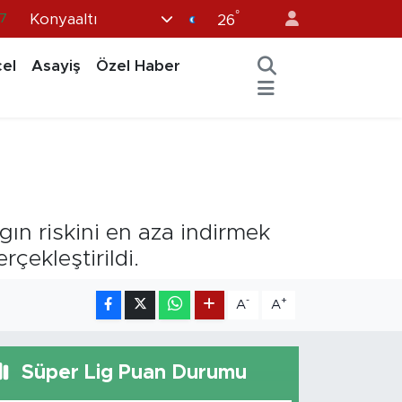
°
Konyaaltı
7
26
8
el
Asayiş
Özel Haber
2
8
3
4
gın riskini en aza indirmek
çekleştirildi.
-
+
A
A
Süper Lig Puan Durumu