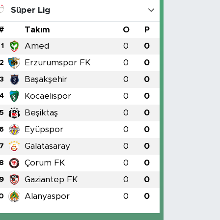
Süper Lig
#
Takım
O
P
Amed
0
0
1
Erzurumspor FK
0
0
2
Başakşehir
0
0
3
Kocaelispor
0
0
4
Beşiktaş
0
0
5
Eyüpspor
0
0
6
Galatasaray
0
0
7
Çorum FK
0
0
8
Gaziantep FK
0
0
9
Alanyaspor
0
0
0