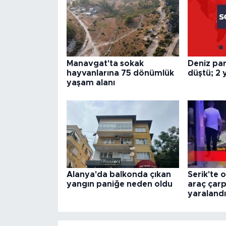
Manavgat'ta sokak
Deniz par
hayvanlarına 75 dönümlük
düştü; 2 y
yaşam alanı
Alanya'da balkonda çıkan
Serik'te 
yangın paniğe neden oldu
araç çarpı
yaralandı