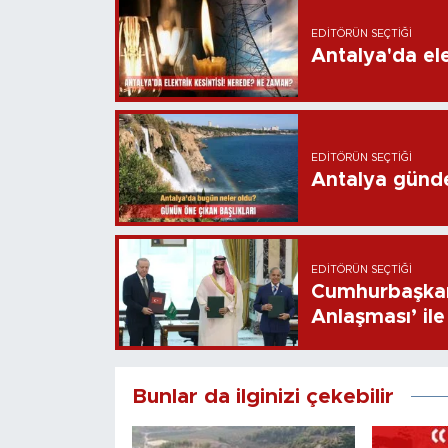
EDITÖRÜN SEÇTIĞI
Antalya'da ele
EDITÖRÜN SEÇTIĞI
Antalya günd
EDITÖRÜN SEÇTIĞI
Cumhurbaşkan
Anlaşması’ ile 
Bunlar da ilginizi çekebilir