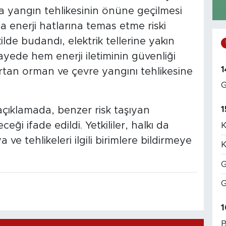
a yangın tehlikesinin önüne geçilmesi
 enerji hatlarına temas etme riski
ilde budandı, elektrik tellerine yakın
sayede hem enerji iletiminin güvenliği
1
rtan orman ve çevre yangını tehlikesine
G
1
çıklamada, benzer risk taşıyan
ği ifade edildi. Yetkililer, halkı da
K
 ve tehlikeleri ilgili birimlere bildirmeye
K
G
G
1
B