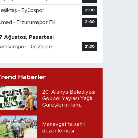
eşiktaş - Eyüpspor
21:30
med - Erzurumspor FK
21:30
7 Ağustos, Pazartesi
amsunspor - Göztepe
21:30
Trend Haberler
20. Alanya Belediyesi
Gökbel Yaylası Yağlı
Güreşleri'ni kim
kazandı?
Manavgat’ta sahil
düzenlemesi