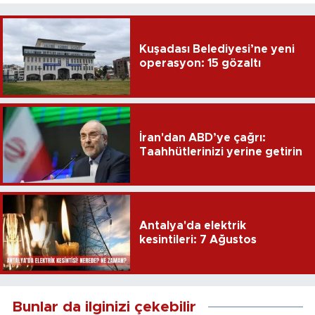
Kuşadası Belediyesi’ne yeni
operasyon: 15 gözaltı
İran'dan ABD’ye çağrı:
Taahhütlerinizi yerine getirin
Antalya'da elektrik
kesintileri: 7 Ağustos
Bunlar da ilginizi çekebilir