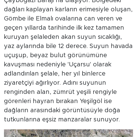
Çayboğazı Barajı’na ulaşıyor. Bölgedeki
dağları kaplayan karların erimesiyle oluşan,
Gömbe ile Elmalı ovalarına can veren ve
geçen yıllarda tarihinde ilk kez tamamen
kuruyan şelaleden akan suyun sıcaklığı,
yaz aylarında bile 12 derece. Suyun havada
uçuşup, beyaz bulut görünümüne
kavuşması nedeniyle 'Uçarsu' olarak
adlandırılan şelale, her yıl binlerce
ziyaretçiyi ağırlıyor. Adını suyunun
renginden alan, zümrüt yeşili rengiyle
görenleri hayran bırakan Yeşilgöl ise
dağların arasındaki görüntüsüyle doğa
tutkunlarına eşsiz manzaralar sunuyor.