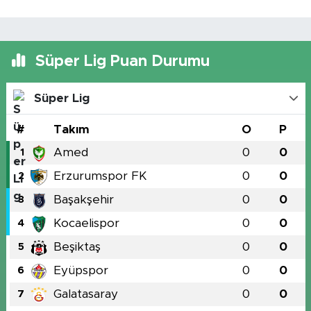
Süper Lig Puan Durumu
Süper Lig
#
Takım
O
P
Amed
0
0
1
Erzurumspor FK
0
0
2
Başakşehir
0
0
3
Kocaelispor
0
0
4
Beşiktaş
0
0
5
Eyüpspor
0
0
6
Galatasaray
0
0
7