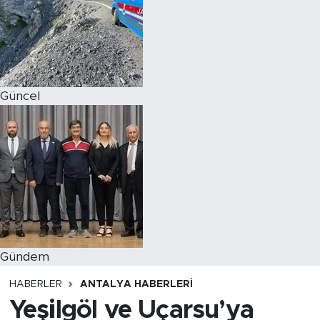
Magazin
Özel Haber
Güncel
Politika
Resmi İlanlar
Sağlık
Spor
Turizm
Gündem
HABERLER
ANTALYA HABERLERI
Yeşilgöl ve Uçarsu’ya