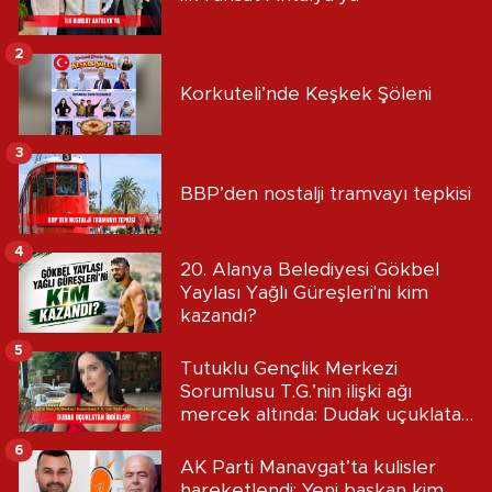
2
Korkuteli’nde Keşkek Şöleni
3
BBP’den nostalji tramvayı tepkisi
4
20. Alanya Belediyesi Gökbel
Yaylası Yağlı Güreşleri'ni kim
kazandı?
5
Tutuklu Gençlik Merkezi
Sorumlusu T.G.’nin ilişki ağı
mercek altında: Dudak uçuklatan
iddialar!
6
AK Parti Manavgat’ta kulisler
hareketlendi: Yeni başkan kim