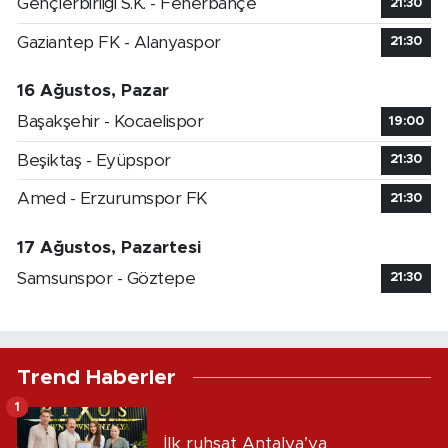
Gençlerbirliği S.K. - Fenerbahçe
21:30
Gaziantep FK - Alanyaspor
21:30
16 Ağustos, Pazar
Başakşehir - Kocaelispor
19:00
Beşiktaş - Eyüpspor
21:30
Amed - Erzurumspor FK
21:30
17 Ağustos, Pazartesi
Samsunspor - Göztepe
21:30
Trend Haberler
1
İlk ruhsat Antalya’ya