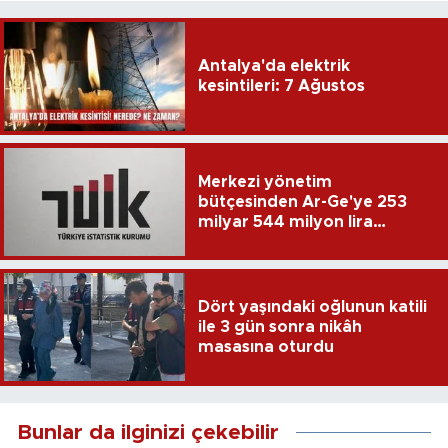
Antalya'da elektrik
kesintileri: 7 Ağustos
Merkezi yönetim
bütçesinden Ar-Ge'ye 253
milyar 544 milyon lira
harcandı
Dört yaşındaki oğlunun katili
ile 3 gün sonra nikâh
masasına oturdu
Bunlar da ilginizi çekebilir