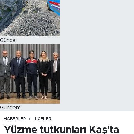
Magazin
Özel Haber
Güncel
Politika
Resmi İlanlar
Sağlık
Spor
Turizm
Gündem
HABERLER
İLÇELER
Yüzme tutkunları Kaş'ta