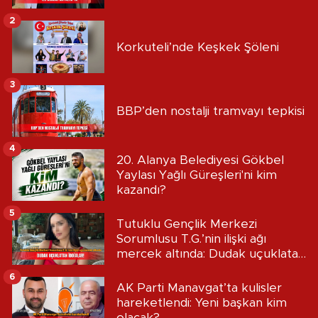
2
Korkuteli’nde Keşkek Şöleni
3
BBP’den nostalji tramvayı tepkisi
4
20. Alanya Belediyesi Gökbel
Yaylası Yağlı Güreşleri'ni kim
kazandı?
5
Tutuklu Gençlik Merkezi
Sorumlusu T.G.’nin ilişki ağı
mercek altında: Dudak uçuklatan
iddialar!
6
AK Parti Manavgat’ta kulisler
hareketlendi: Yeni başkan kim
olacak?