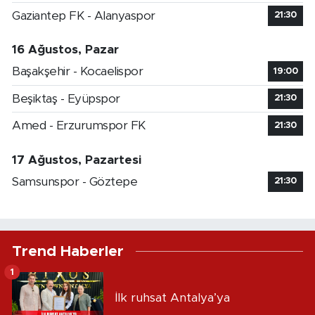
Gaziantep FK - Alanyaspor
21:30
16 Ağustos, Pazar
Başakşehir - Kocaelispor
19:00
Beşiktaş - Eyüpspor
21:30
Amed - Erzurumspor FK
21:30
17 Ağustos, Pazartesi
Samsunspor - Göztepe
21:30
Trend Haberler
1
İlk ruhsat Antalya’ya