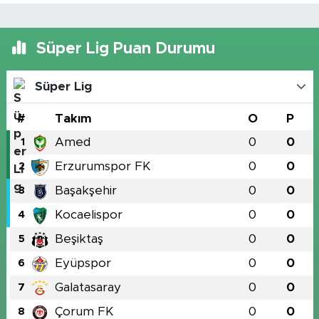
Süper Lig Puan Durumu
Süper Lig
#
Takım
O
P
Amed
0
0
1
Erzurumspor FK
0
0
2
Başakşehir
0
0
3
Kocaelispor
0
0
4
Beşiktaş
0
0
5
Eyüpspor
0
0
6
Galatasaray
0
0
7
Çorum FK
0
0
8