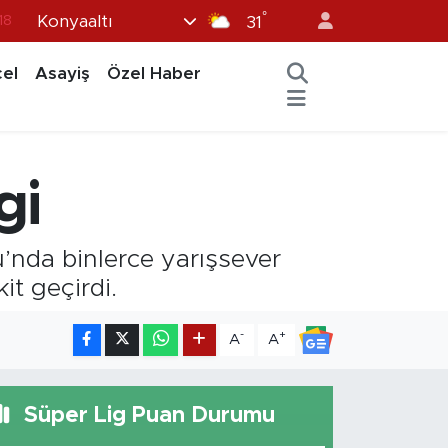
°
Konyaaltı
18
31
18
el
Asayiş
Özel Haber
32
38
03
gi
14
’nda binlerce yarışsever
it geçirdi.
-
+
A
A
Süper Lig Puan Durumu