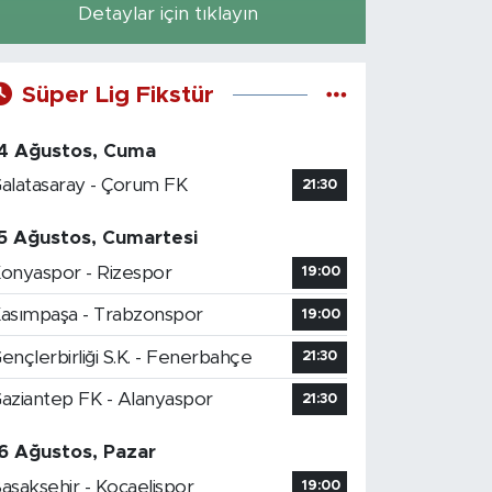
Detaylar için tıklayın
Süper Lig Fikstür
4 Ağustos, Cuma
alatasaray - Çorum FK
21:30
5 Ağustos, Cumartesi
onyaspor - Rizespor
19:00
asımpaşa - Trabzonspor
19:00
ençlerbirliği S.K. - Fenerbahçe
21:30
aziantep FK - Alanyaspor
21:30
6 Ağustos, Pazar
aşakşehir - Kocaelispor
19:00