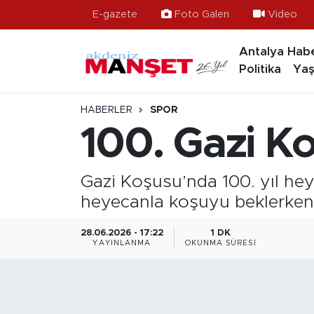
E-gazete
Foto Galeri
Video
Antalya Habe
Asayiş
Antalya Nöbetçi Eczaneler
Politika
Yaş
Bilim & Teknoloji
Antalya Hava Durumu
HABERLER
SPOR
Eğitim
Antalya Namaz Vakitleri
100. Gazi Ko
Ekonomi
Antalya Trafik Yoğunluk Haritası
Gazi Koşusu’nda 100. yıl he
Güncel
Süper Lig Puan Durumu ve Fikstür
heyecanla koşuyu beklerken, a
Gündem
Tüm Manşetler
28.06.2026 - 17:22
1 DK
YAYINLANMA
OKUNMA SÜRESI
İlçeler
Son Dakika Haberleri
Kültür- Sanat
Haber Arşivi