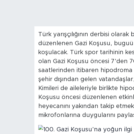
Magazin
Özel Haber
Türk yarışçılığının derbisi olara
Politika
düzenlenen Gazi Koşusu, buguün
koşulacak. Türk spor tarihinin k
Resmi İlanlar
olan Gazi Koşusu öncesi 7’den 7
saatlerinden itibaren hipodroma g
Sağlık
şehir dışından gelen vatandaşlar
Spor
Kimileri de aileleriyle birlikte hi
Koşusu öncesi düzenlenen etkinlikl
Turizm
heyecanını yakından takip etmek 
mikrofonlarına duygularını paylaş