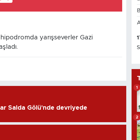
B
A
hipodromda yarışseverler Gazi
1
şladı.
S
1
lar Salda Gölü'nde devriyede
2