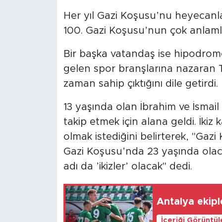
Her yıl Gazi Koşusu’nu heyecanla 
100. Gazi Koşusu’nun çok anlaml
Bir başka vatandaş ise hipodrom
gelen spor branşlarına nazaran T
zaman sahip çıktığını dile getirdi.
13 yaşında olan İbrahim ve İsmail 
takip etmek için alana geldi. İkiz 
olmak istediğini belirterek, "Gazi 
Gazi Koşusu’nda 23 yaşında olac
adı da ’ikizler’ olacak" dedi.
Antalya ekiple
İçeriği Görüntü