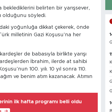
beklediklerini belirten bir yarışsever,
ı olduğunu söyledi.
daki yoğunluğa dikkat çekerek, önde
1
ürk milletinin Gazi Koşusu’na her
G
kardeşler de babasıyla birlikte yarışı
1
kardeşlerden İbrahim, ilerde at sahibi
K
Koşusu’nun 100. yılı. 10 yıl sonra 110.
K
ağım ve benim atım kazanacak. Atımın
G
G
rinin ilk hafta programı belli oldu
1
B
le