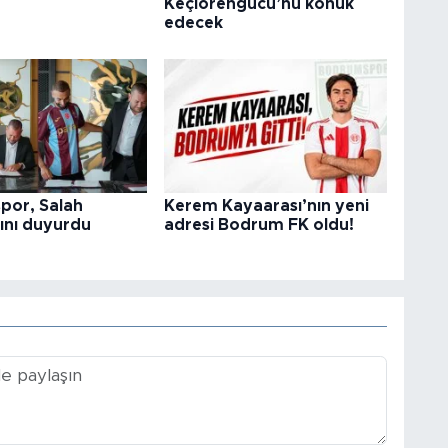
Keçiörengücü’nü konuk
edecek
por, Salah
Kerem Kayaarası’nın yeni
ını duyurdu
adresi Bodrum FK oldu!