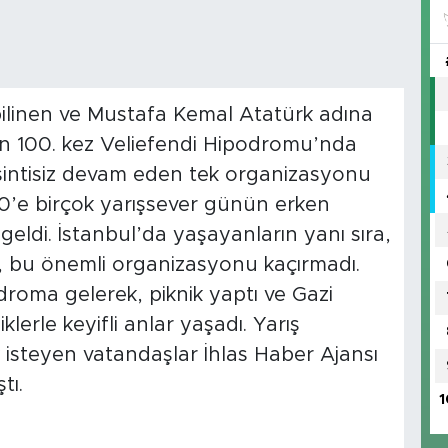
k bilinen ve Mustafa Kemal Atatürk adına
 100. kez Veliefendi Hipodromu’nda
esintisiz devam eden tek organizasyonu
0’e birçok yarışsever günün erken
eldi. İstanbul’da yaşayanların yanı sıra,
, bu önemli organizasyonu kaçırmadı.
podroma gelerek, piknik yaptı ve Gazi
erle keyifli anlar yaşadı. Yarış
isteyen vatandaşlar İhlas Haber Ajansı
tı.
1