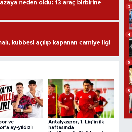
azaya neden oldu: 13 araç birbirine
3
4
alı, kubbesi açılıp kapanan camiye ilgi
5
6
por ve
Antalyaspor, 1. Lig’in ilk
r'a ay-yıldızlı
haftasında