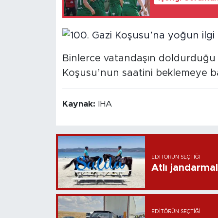
Binlerce vatandaşın doldurduğu 
Koşusu’nun saatini beklemeye ba
Kaynak:
İHA
EDITÖRÜN SEÇTIĞI
Atlı jandarma
EDITÖRÜN SEÇTIĞI