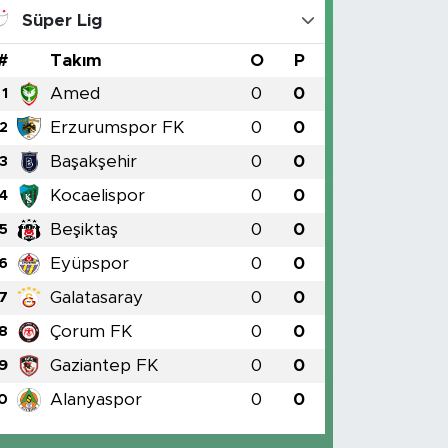
Süper Lig
#
Takım
O
P
Amed
0
0
1
Erzurumspor FK
0
0
2
Başakşehir
0
0
3
Kocaelispor
0
0
4
Beşiktaş
0
0
5
Eyüpspor
0
0
6
Galatasaray
0
0
7
Çorum FK
0
0
8
Gaziantep FK
0
0
9
Alanyaspor
0
0
0