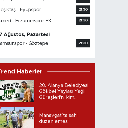
eşiktaş - Eyüpspor
21:30
med - Erzurumspor FK
21:30
7 Ağustos, Pazartesi
amsunspor - Göztepe
21:30
Trend Haberler
20. Alanya Belediyesi
Gökbel Yaylası Yağlı
Güreşleri'ni kim
kazandı?
Manavgat’ta sahil
düzenlemesi