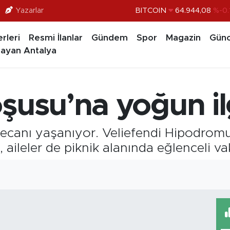
Yazarlar
BITCOIN
64.944,08
%-0.
DOLAR
47,7436
%0.
rleri
Resmi İlanlar
Gündem
Spor
Magazin
Günc
EURO
55,2510
%0.
ayan Antalya
STERLİN
64,4811
%0.
GRAM ALTIN
6660.55
%0.
şusu’na yoğun il
BİST100
13.779
%-
yecanı yaşanıyor. Veliefendi Hipodromu
ileler de piknik alanında eğlenceli vak