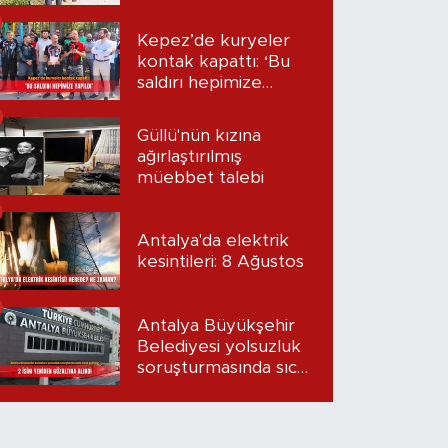
Kepez’de kuryeler
kontak kapattı: ‘Bu
saldırı hepimize
yapıldı’
Güllü'nün kızına
ağırlaştırılmış
müebbet talebi
Antalya'da elektrik
kesintileri: 8 Ağustos
Antalya Büyükşehir
Belediyesi yolsuzluk
soruşturmasında sıcak
gelişme: 2 isim
yeniden gözaltına
alındı