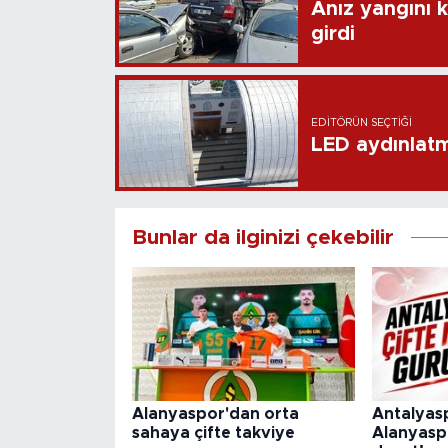
Anız yangını k
girdi
EDITÖRÜN SEÇTIĞI
LED aydınlatm
Bunlar da ilginizi çekebilir
Alanyaspor'dan orta
Antalyas
sahaya çifte takviye
Alanyaspo