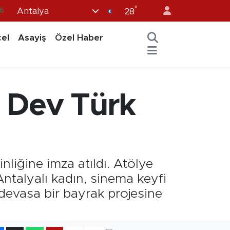
6
°
Antalya
28
6
el
Asayiş
Özel Haber
2
2
2
; Dev Türk
0
inliğine imza atıldı. Atölye
ntalyalı kadın, sinema keyfi
evasa bir bayrak projesine