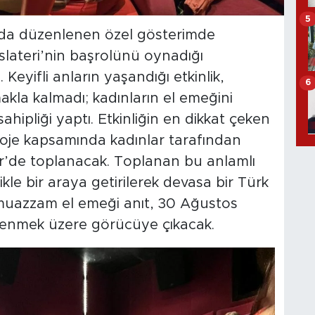
5
ında düzenlenen özel gösterimde
lateri’nin başrolünü oynadığı
i. Keyifli anların yaşandığı etkinlik,
6
kla kalmadı; kadınların el emeğini
ahipliği yaptı. Etkinliğin en dikkat çeken
Proje kapsamında kadınlar tarafından
ir’de toplanacak. Toplanan bu anlamlı
ikle bir araya getirilerek devasa bir Türk
muazzam el emeği anıt, 30 Ağustos
lenmek üzere görücüye çıkacak.