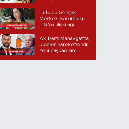
kazandı?
Tutuklu Gençlik
Merkezi Sorumlusu
T.G.’nin ilişki ağı
mercek altında:
Dudak uçuklatan
AK Parti Manavgat’ta
iddialar!
kulisler hareketlendi:
Yeni başkan kim
olacak?