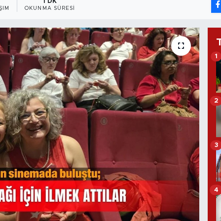
1 DK
ŞIM
OKUNMA SÜRESI
1
2
3
4