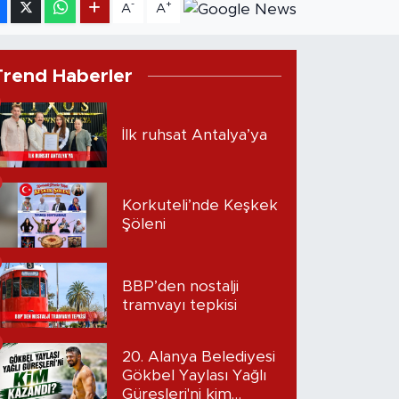
-
+
A
A
Trend Haberler
İlk ruhsat Antalya’ya
Korkuteli’nde Keşkek
Şöleni
BBP’den nostalji
tramvayı tepkisi
20. Alanya Belediyesi
Gökbel Yaylası Yağlı
Güreşleri'ni kim