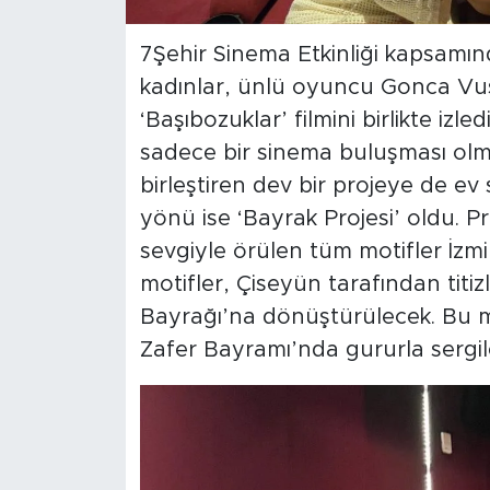
​7Şehir Sinema Etkinliği kapsam
kadınlar, ünlü oyuncu Gonca Vus
‘Başıbozuklar’ filmini birlikte izled
sadece bir sinema buluşması olma
birleştiren dev bir projeye de ev s
yönü ise ‘Bayrak Projesi’ oldu. 
sevgiyle örülen tüm motifler İzm
motifler, Çiseyün tarafından titizl
Bayrağı’na dönüştürülecek. Bu 
Zafer Bayramı’nda gururla sergi