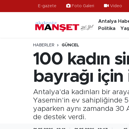
E-gazete
Foto Galeri
Video
Antalya Habe
Asayiş
Hava Durumu
Politika
Yaş
Bilim & Teknoloji
Trafik Durumu
HABERLER
GÜNCEL
Eğitim
Süper Lig Puan Durumu ve Fikstür
100 kadın s
Ekonomi
Tüm Manşetler
bayrağı için 
Güncel
Son Dakika Haberleri
Antalya’da kadınları bir araya
Gündem
Haber Arşivi
Yasemin’in ev sahipliğinde 5
yaparken aynı zamanda 30 Ağ
İlçeler
de destek verdi.
Kültür- Sanat