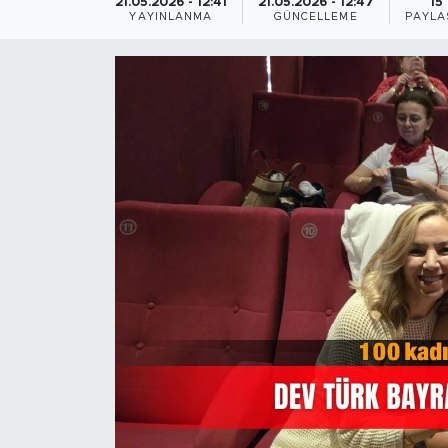
21.05.2026 - 12:41
21.05.2026 - 12:47
15
YAYINLANMA
GÜNCELLEME
PAYLA
Magazin
Özel Haber
Politika
Resmi İlanlar
Sağlık
Spor
Turizm