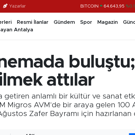
BITCOIN
64.643,95
%0.1
Yazarlar
DOLAR
47,6006
%0.0
rleri
Resmi İlanlar
Gündem
Spor
Magazin
Günc
EURO
55,0250
%0.0
ayan Antalya
STERLİN
64,2398
%0.
GRAM ALTIN
6500.87
%0.1
inemada buluştu
BİST100
13.799
%7
ilmek attılar
 getiren anlamlı bir kültür ve sanat etk
M Migros AVM’de bir araya gelen 100 A
ustos Zafer Bayramı için hazırlanan d