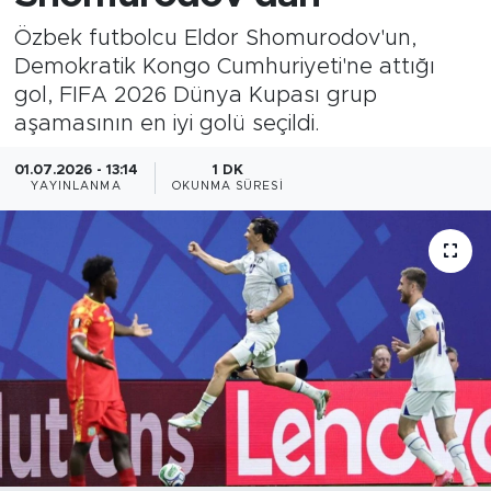
Özbek futbolcu Eldor Shomurodov'un,
Magazin
Demokratik Kongo Cumhuriyeti'ne attığı
gol, FIFA 2026 Dünya Kupası grup
Özel Haber
aşamasının en iyi golü seçildi.
Politika
01.07.2026 - 13:14
1 DK
YAYINLANMA
OKUNMA SÜRESI
Resmi İlanlar
Sağlık
Spor
Turizm