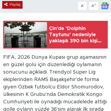
Paylaş
-
+
A
A
Çin'de ‘Dolphin
Tayfunu’ nedeniyle
yaklaşık 390 bin kişi
tahliye edildi
FIFA, 2026 Dünya Kupası grup aşamasının
en güzel golü için düzenlediği oylamanın
sonucunu açıkladı. Trendyol Süper Lig
ekiplerinden RAMS Başakşehir'de forma
giyen Özbek futbolcu Eldor Shomurodov,
ülkesinin K Grubu'nda Demokratik Kongo
Cumhuriyeti ile oynadığı mücadelede attığı
golle oyların yüzde 36'sını alarak ilk sırada