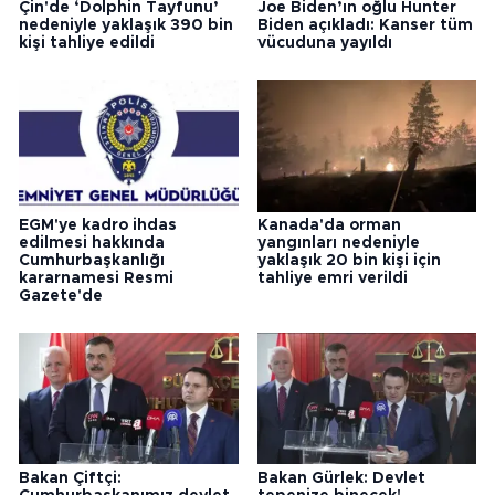
Çin'de ‘Dolphin Tayfunu’
Joe Biden’ın oğlu Hunter
nedeniyle yaklaşık 390 bin
Biden açıkladı: Kanser tüm
kişi tahliye edildi
vücuduna yayıldı
EGM'ye kadro ihdas
Kanada'da orman
edilmesi hakkında
yangınları nedeniyle
Cumhurbaşkanlığı
yaklaşık 20 bin kişi için
kararnamesi Resmi
tahliye emri verildi
Gazete'de
Bakan Çiftçi:
Bakan Gürlek: Devlet