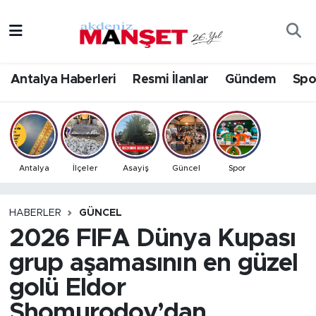
Asayiş
Antalya Nöbetçi Eczaneler
Antalya Haberleri
Resmi İlanlar
Gündem
Spo
Bilim & Teknoloji
Antalya Hava Durumu
Eğitim
Antalya Namaz Vakitleri
Ekonomi
Antalya Trafik Yoğunluk Haritası
Antalya
İlçeler
Asayiş
Güncel
Spor
Güncel
Süper Lig Puan Durumu ve Fikstür
HABERLER
GÜNCEL
2026 FIFA Dünya Kupası
Gündem
Tüm Manşetler
grup aşamasının en güzel
İlçeler
Son Dakika Haberleri
golü Eldor
Kültür- Sanat
Haber Arşivi
Shomurodov’dan