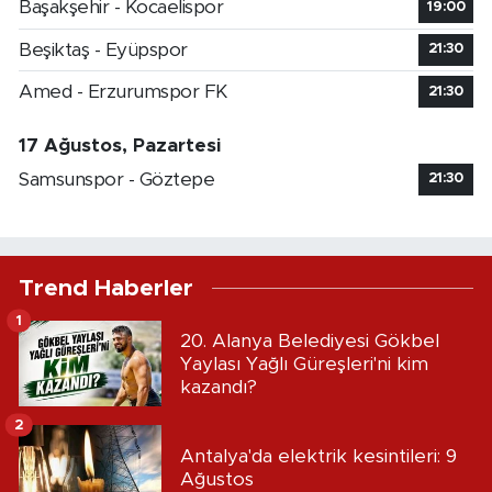
Başakşehir - Kocaelispor
19:00
Beşiktaş - Eyüpspor
21:30
Amed - Erzurumspor FK
21:30
17 Ağustos, Pazartesi
Samsunspor - Göztepe
21:30
Trend Haberler
1
20. Alanya Belediyesi Gökbel
Yaylası Yağlı Güreşleri'ni kim
kazandı?
2
Antalya'da elektrik kesintileri: 9
Ağustos