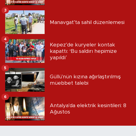
3
Manavgat’ta sahil düzenlemesi
4
Kepez’de kuryeler kontak
kapattı: ‘Bu saldırı hepimize
yapıldı’
5
Güllü'nün kızına ağırlaştırılmış
müebbet talebi
6
Antalya'da elektrik kesintileri: 8
Ağustos