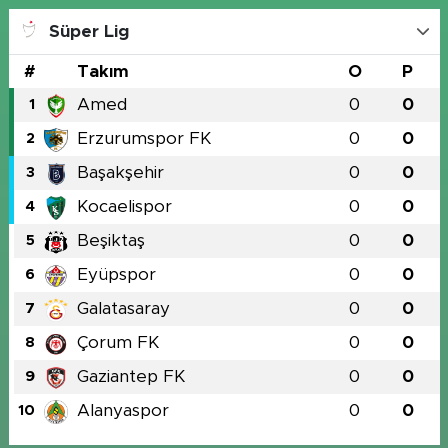
Süper Lig
#
Takım
O
P
Amed
0
0
1
Erzurumspor FK
0
0
2
Başakşehir
0
0
3
Kocaelispor
0
0
4
Beşiktaş
0
0
5
Eyüpspor
0
0
6
Galatasaray
0
0
7
Çorum FK
0
0
8
Gaziantep FK
0
0
9
Alanyaspor
0
0
10