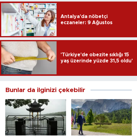
Antalya'da nöbetçi
eczaneler: 9 Ağustos
'Türkiye'de obezite sıklığı 15
yaş üzerinde yüzde 31,5 oldu'
Bunlar da ilginizi çekebilir