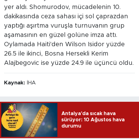
yer aldı. Shomurodov, mücadelenin 10.
dakikasında ceza sahası içi sol çaprazdan
yaptığı aşırtma vuruşla turnuvanın grup
aşamasının en güzel golüne imza attı.
Oylamada Haiti'den Wilson Isidor yüzde
26.5 ile ikinci, Bosna Hersekli Kerim
Alajbegovic ise yüzde 24.9 ile üçüncü oldu.
Kaynak:
İHA
Antalya'da sıcak hava
sürüyor: 10 Ağustos hava
durumu