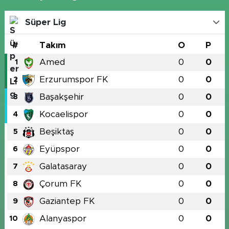
Süper Lig
#
Takım
O
P
Amed
0
0
1
Erzurumspor FK
0
0
2
Başakşehir
0
0
3
Kocaelispor
0
0
4
Beşiktaş
0
0
5
Eyüpspor
0
0
6
Galatasaray
0
0
7
Çorum FK
0
0
8
Gaziantep FK
0
0
9
Alanyaspor
0
0
10