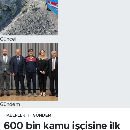
Magazin
Özel Haber
Güncel
Politika
Resmi İlanlar
Sağlık
Spor
Turizm
Gündem
HABERLER
GÜNDEM
600 bin kamu işçisine ilk