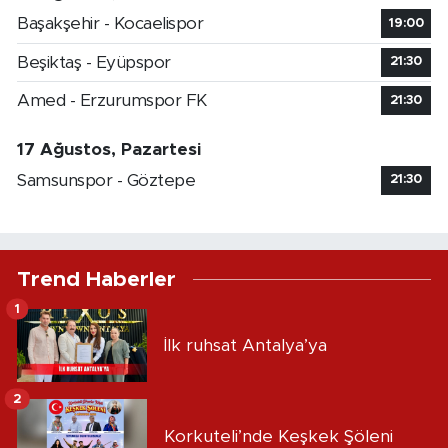
Başakşehir - Kocaelispor
19:00
Beşiktaş - Eyüpspor
21:30
Amed - Erzurumspor FK
21:30
17 Ağustos, Pazartesi
Samsunspor - Göztepe
21:30
Trend Haberler
1
İlk ruhsat Antalya’ya
2
Korkuteli’nde Keşkek Şöleni