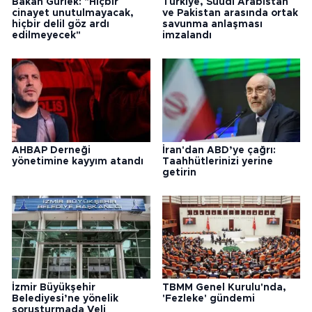
Bakan Gürlek: "Hiçbir
Türkiye, Suudi Arabistan
cinayet unutulmayacak,
ve Pakistan arasında ortak
hiçbir delil göz ardı
savunma anlaşması
edilmeyecek"
imzalandı
AHBAP Derneği
İran'dan ABD’ye çağrı:
yönetimine kayyım atandı
Taahhütlerinizi yerine
getirin
İzmir Büyükşehir
TBMM Genel Kurulu'nda,
Belediyesi’ne yönelik
'Fezleke' gündemi
soruşturmada Veli