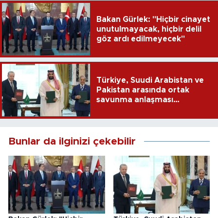
Bakan Gürlek: "Hiçbir cinayet
unutulmayacak, hiçbir delil
göz ardı edilmeyecek"
Türkiye, Suudi Arabistan ve
Pakistan arasında ortak
savunma anlaşması
imzalandı
Bunlar da ilginizi çekebilir