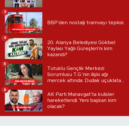
3
BBP’den nostalji tramvayı tepkisi
4
20. Alanya Belediyesi Gökbel
Yaylası Yağlı Güreşleri'ni kim
kazandı?
5
Tutuklu Gençlik Merkezi
Sorumlusu T.G.’nin ilişki ağı
mercek altında: Dudak uçuklatan
iddialar!
6
AK Parti Manavgat’ta kulisler
hareketlendi: Yeni başkan kim
olacak?