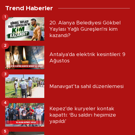
Trend Haberler
1
20. Alanya Belediyesi Gökbel
Yaylası Yağlı Güreşleri'ni kim
kazandı?
2
Antalya'da elektrik kesintileri: 9
Ağustos
3
Manavgat’ta sahil düzenlemesi
4
Kepez’de kuryeler kontak
kapattı: ‘Bu saldırı hepimize
yapıldı’
5