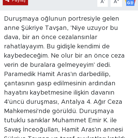
Paylaş
-
+
A
A
Duruşmaya oğlunun portresiyle gelen
anne Şükriye Tavşan, 'Niye uzuyor bu
dava, bir an önce cezalansınlar
rahatlayayım. Bu gidişle kendimi de
kaybedeceğim. Ne olur bir an önce ceza
verin de buralara gelmeyeyim' dedi.
Paramedik Hamit Aras'ın darbedilip,
çantasının gasp edilmesinin ardından
hayatını kaybetmesine ilişkin davanın
4'üncü duruşması, Antalya 4. Ağır Ceza
Mahkemesi'nde görüldü. Duruşmaya
tutuklu sanıklar Muhammet Emir K. ile
Savaş İnceoğulları, Hamit Aras'ın annesi