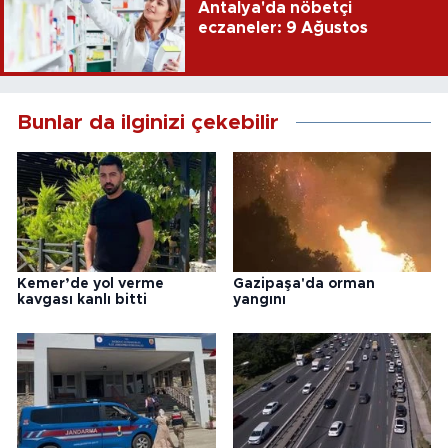
Antalya'da nöbetçi
eczaneler: 9 Ağustos
Bunlar da ilginizi çekebilir
Kemer’de yol verme
Gazipaşa'da orman
kavgası kanlı bitti
yangını