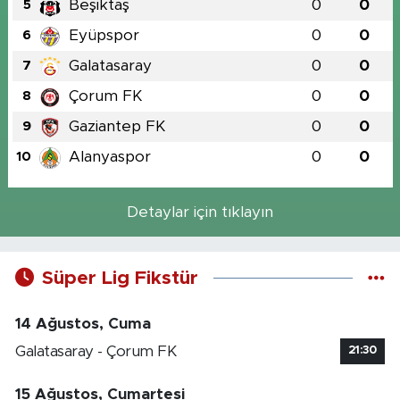
Beşiktaş
0
0
5
Eyüpspor
0
0
6
Galatasaray
0
0
7
Çorum FK
0
0
8
Gaziantep FK
0
0
9
Alanyaspor
0
0
10
Detaylar için tıklayın
Süper Lig Fikstür
14 Ağustos, Cuma
Galatasaray - Çorum FK
21:30
15 Ağustos, Cumartesi