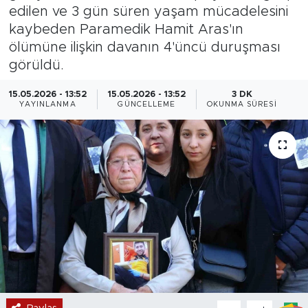
edilen ve 3 gün süren yaşam mücadelesini
Magazin
kaybeden Paramedik Hamit Aras'ın
ölümüne ilişkin davanın 4'üncü duruşması
Özel Haber
görüldü.
Politika
15.05.2026 - 13:52
15.05.2026 - 13:52
3 DK
YAYINLANMA
GÜNCELLEME
OKUNMA SÜRESI
Resmi İlanlar
Sağlık
Spor
Turizm