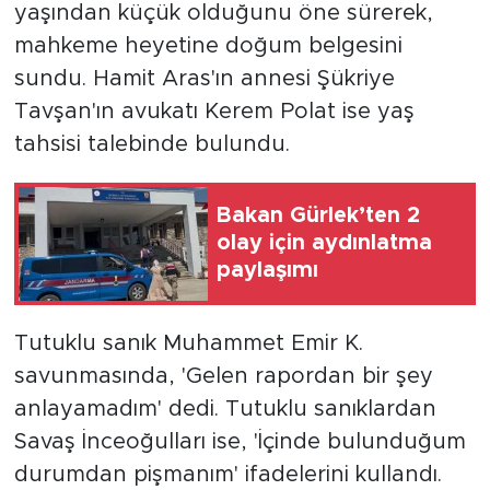
yaşından küçük olduğunu öne sürerek,
mahkeme heyetine doğum belgesini
sundu. Hamit Aras'ın annesi Şükriye
Tavşan'ın avukatı Kerem Polat ise yaş
tahsisi talebinde bulundu.
Bakan Gürlek’ten 2
olay için aydınlatma
paylaşımı
Tutuklu sanık Muhammet Emir K.
savunmasında, 'Gelen rapordan bir şey
anlayamadım' dedi. Tutuklu sanıklardan
Savaş İnceoğulları ise, 'İçinde bulunduğum
durumdan pişmanım' ifadelerini kullandı.