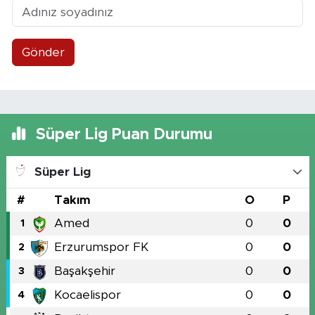
Gönder
Süper Lig Puan Durumu
Süper Lig
#
Takım
O
P
Amed
0
0
1
Erzurumspor FK
0
0
2
Başakşehir
0
0
3
Kocaelispor
0
0
4