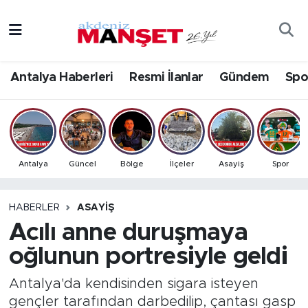
Asayiş
Antalya Nöbetçi Eczaneler
Antalya Haberleri
Resmi İlanlar
Gündem
Spo
Bilim & Teknoloji
Antalya Hava Durumu
Eğitim
Antalya Namaz Vakitleri
Ekonomi
Antalya Trafik Yoğunluk Haritası
Antalya
Güncel
Bölge
İlçeler
Asayiş
Spor
Güncel
Süper Lig Puan Durumu ve Fikstür
HABERLER
ASAYIŞ
Acılı anne duruşmaya
Gündem
Tüm Manşetler
oğlunun portresiyle geldi
İlçeler
Son Dakika Haberleri
Antalya'da kendisinden sigara isteyen
Kültür- Sanat
Haber Arşivi
gençler tarafından darbedilip, çantası gasp