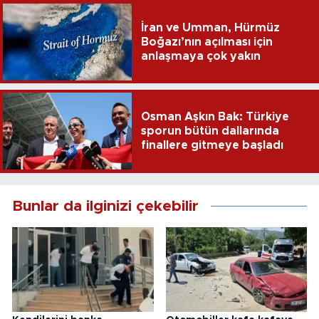
İran ve Umman, Hürmüz
Boğazı’nın açılması için
anlaşmaya çok yakın
Osman Aşkın Bak: Türkiye
sporun bütün dallarında
finallere gitmeye başladı
Bunlar da ilginizi çekebilir