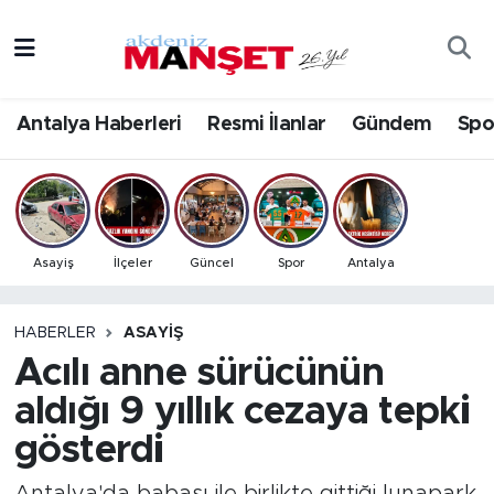
Asayiş
Antalya Nöbetçi Eczaneler
Antalya Haberleri
Resmi İlanlar
Gündem
Spo
Bilim & Teknoloji
Antalya Hava Durumu
Eğitim
Antalya Namaz Vakitleri
Ekonomi
Antalya Trafik Yoğunluk Haritası
Asayiş
İlçeler
Güncel
Spor
Antalya
Güncel
Süper Lig Puan Durumu ve Fikstür
HABERLER
ASAYIŞ
Acılı anne sürücünün
Gündem
Tüm Manşetler
aldığı 9 yıllık cezaya tepki
İlçeler
Son Dakika Haberleri
gösterdi
Kültür- Sanat
Haber Arşivi
Antalya'da babası ile birlikte gittiği lunapark