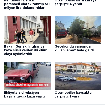
Kendilerini banka
Otomobiller kafa kafaya
personeli olarak tanıtıp 50
çarpıştı: 4 yaralı
milyon lira dolandırdılar
Bakan Gürlek: İntihar ve
Gecekondu yangında
kaza süsü verilen iki ölüm
kullanılamaz hale geldi
olayı aydınlatıldı
Ehliyetsiz direksiyon
Otomobiller kavşakta
başına geçip kaza yaptı
çarpıştı: 1 yaralı