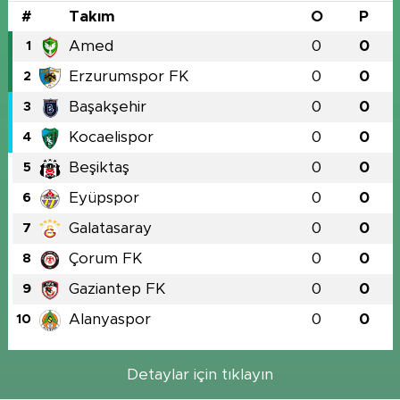
#
Takım
O
P
Amed
0
0
1
Erzurumspor FK
0
0
2
Başakşehir
0
0
3
Kocaelispor
0
0
4
Beşiktaş
0
0
5
Eyüpspor
0
0
6
Galatasaray
0
0
7
Çorum FK
0
0
8
Gaziantep FK
0
0
9
Alanyaspor
0
0
10
Detaylar için tıklayın