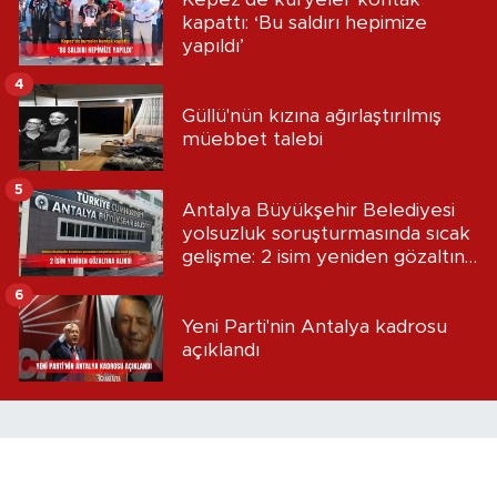
kapattı: ‘Bu saldırı hepimize
yapıldı’
4
Güllü'nün kızına ağırlaştırılmış
müebbet talebi
5
Antalya Büyükşehir Belediyesi
yolsuzluk soruşturmasında sıcak
gelişme: 2 isim yeniden gözaltına
alındı
6
Yeni Parti'nin Antalya kadrosu
açıklandı