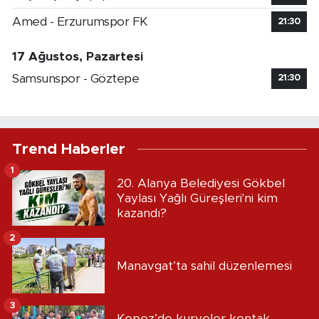
Amed - Erzurumspor FK
21:30
17 Ağustos, Pazartesi
Samsunspor - Göztepe
21:30
Trend Haberler
1
20. Alanya Belediyesi Gökbel
Yaylası Yağlı Güreşleri'ni kim
kazandı?
2
Manavgat’ta sahil düzenlemesi
3
Kepez’de kuryeler kontak