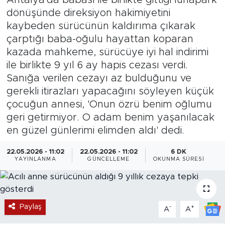
dönüşünde direksiyon hakimiyetini
Magazin
kaybeden sürücünün kaldırıma çıkarak
çarptığı baba-oğulu hayattan koparan
Özel Haber
kazada mahkeme, sürücüye iyi hal indirimi
ile birlikte 9 yıl 6 ay hapis cezası verdi.
Politika
Sanığa verilen cezayı az bulduğunu ve
gerekli itirazları yapacağını söyleyen küçük
Resmi İlanlar
çocuğun annesi, 'Onun özrü benim oğlumu
geri getirmiyor. O adam benim yaşanılacak
Sağlık
en güzel günlerimi elimden aldı' dedi.
Spor
22.05.2026 - 11:02
22.05.2026 - 11:02
6 DK
YAYINLANMA
GÜNCELLEME
OKUNMA SÜRESI
Turizm
Paylaş
-
+
A
A