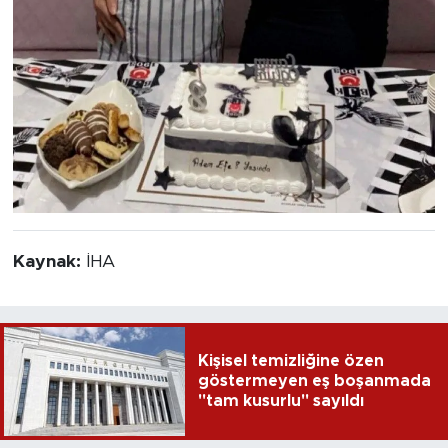
Kaynak:
İHA
Kişisel temizliğine özen
göstermeyen eş boşanmada
"tam kusurlu" sayıldı