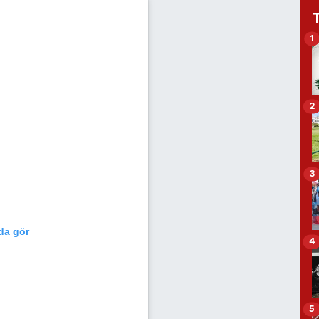
1
2
3
da gör
4
5