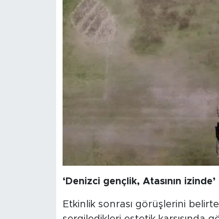
‘Denizci gençlik, Atasının izinde’
​Etkinlik sonrası görüşlerini belirte
sergiledikleri estetik karşısında 