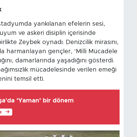
k
stadyumda yankılanan efelerin sesi,
yum ve askeri disiplin içerisinde
likte Zeybek oynadı. Denizcilik mirasını,
a harmanlayan gençler, ‘Milli Mücadele
ını, damarlarında yaşadığını gösterdi.
ağımsızlık mücadelesinde verilen emeği
ini temsil etti.
a'da ‘Yaman’ bir dönem
le