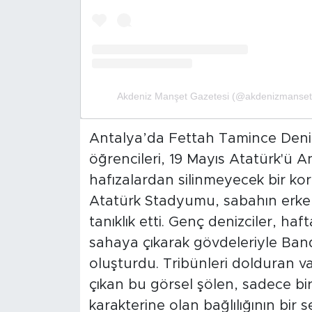
Akdeniz Manşet Gazetesi (@akdenizmanset)'i
Antalya’da Fettah Tamince Denizc
öğrencileri, 19 Mayıs Atatürk'ü 
hafızalardan silinmeyecek bir kor
Atatürk Stadyumu, sabahın erken 
tanıklık etti. Genç denizciler, haft
sahaya çıkarak gövdeleriyle Band
oluşturdu. Tribünleri dolduran va
çıkan bu görsel şölen, sadece bir 
karakterine olan bağlılığının bir s