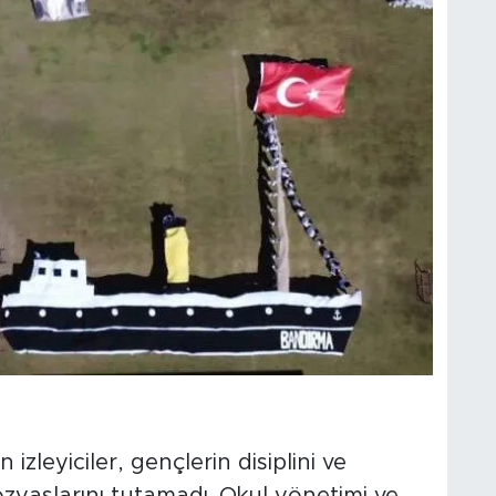
n izleyiciler, gençlerin disiplini ve
gözyaşlarını tutamadı. Okul yönetimi ve