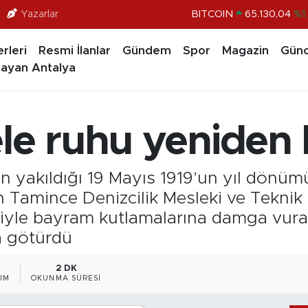
Yazarlar
DOLAR
47,7436
%0.1
EURO
55,2510
%0.3
rleri
Resmi İlanlar
Gündem
Spor
Magazin
Günc
STERLİN
64,4811
%0.3
ayan Antalya
GRAM ALTIN
6648.99
%2.5
BİST100
13.773
%-1
ele ruhu yeniden
BITCOIN
65.130,04
%1
in yakıldığı 19 Mayıs 1919’un yıl dönü
h Tamince Denizcilik Mesleki ve Teknik 
fiyle bayram kutlamalarına damga vurara
a götürdü
2 DK
IM
OKUNMA SÜRESI