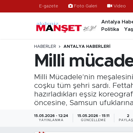
E-gazete
Foto Galeri
Video
Antalya Habe
Asayiş
Antalya Nöbetçi Eczaneler
Politika
Yaş
Bilim & Teknoloji
Antalya Hava Durumu
HABERLER
ANTALYA HABERLERI
Eğitim
Antalya Namaz Vakitleri
Milli mücad
Ekonomi
Antalya Trafik Yoğunluk Haritası
Milli Mücadele’nin meşalesin
Güncel
Süper Lig Puan Durumu ve Fikstür
coşku tüm şehri sardı. Fetta
hazırladıkları eşsiz koreogra
Gündem
Tüm Manşetler
öncesine, Samsun ufukların
İlçeler
Son Dakika Haberleri
15.05.2026 - 12:24
15.05.2026 - 15:11
2
YAYINLANMA
GÜNCELLEME
PAYLAŞ
Kültür- Sanat
Haber Arşivi