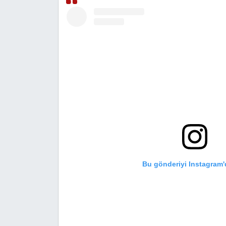
Magazin
Özel Haber
Politika
Resmi İlanlar
Sağlık
Spor
Bu gönderiyi Instagram'
Turizm