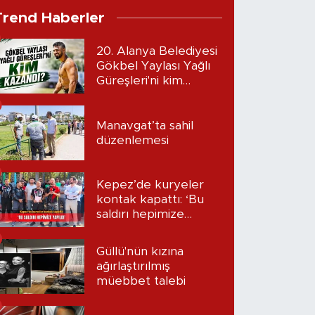
Trend Haberler
20. Alanya Belediyesi
Gökbel Yaylası Yağlı
Güreşleri'ni kim
kazandı?
Manavgat’ta sahil
düzenlemesi
Kepez’de kuryeler
kontak kapattı: ‘Bu
saldırı hepimize
yapıldı’
Güllü'nün kızına
ağırlaştırılmış
müebbet talebi