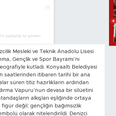
6
n paylaştığı bir gönderi
ilik Mesleki ve Teknik Anadolu Lisesi
Anma, Gençlik ve Spor Bayramı’nı
eografiyle kutladı. Konyaaltı Belediyesi
saatlerinden itibaren tarihi bir ana
alar süren titiz hazırlıkların ardından
ırma Vapuru’nun devasa bir silüetini
tandaşların alkışları eşliğinde ortaya
figür değil; gençliğin bağımsızlık
embolü olarak nitelendirildi. Denizci