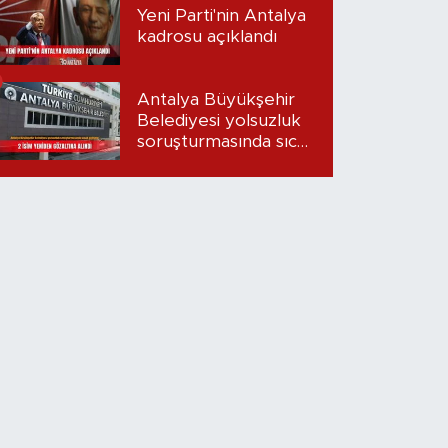
Yeni Parti'nin Antalya
kadrosu açıklandı
Antalya Büyükşehir
Belediyesi yolsuzluk
soruşturmasında sıcak
gelişme: 2 isim
yeniden gözaltına
alındı