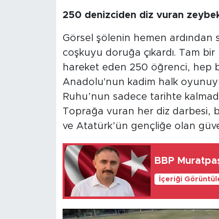
250 denizciden diz vuran zeybe
​Görsel şölenin hemen ardından 
coşkuyu doruğa çıkardı. Tam bir u
hareket eden 250 öğrenci, hep bir
Anadolu'nun kadim halk oyunuyl
Ruhu’nun sadece tarihte kalmadığ
Toprağa vuran her diz darbesi, b
ve Atatürk’ün gençliğe olan güven
BBP Muratpaş
İçeriği Görüntü