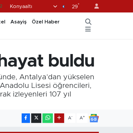
°
Konyaaltı
8
29
2
el
Asayiş
Özel Haber
8
9
9
 hayat buldu
.2
münde, Antalya’dan yükselen
Anadolu Lisesi öğrencileri,
k izleyenleri 107 yıl
-
+
A
A