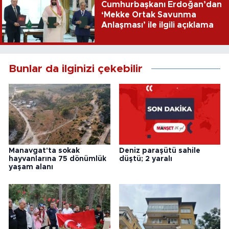
Cumhurbaşkanı Erdoğan’dan
‘Mekke Ortak Savunma
Anlaşması’ ile ilgili açıklama
Bunlar da ilginizi çekebilir
Manavgat'ta sokak
Deniz paraşütü sahile
hayvanlarına 75 dönümlük
düştü; 2 yaralı
yaşam alanı