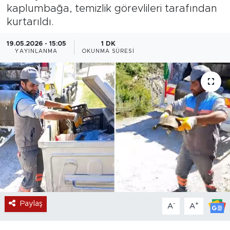
kaplumbağa, temizlik görevlileri tarafından
Magazin
kurtarıldı.
Özel Haber
19.05.2026 - 15:05
1 DK
YAYINLANMA
OKUNMA SÜRESI
Politika
Resmi İlanlar
Sağlık
Spor
Turizm
Paylaş
-
+
A
A