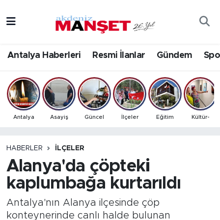
Asayiş
Antalya Nöbetçi Eczaneler
Antalya Haberleri
Resmi İlanlar
Gündem
Spo
Bilim & Teknoloji
Antalya Hava Durumu
Eğitim
Antalya Namaz Vakitleri
Ekonomi
Antalya Trafik Yoğunluk Haritası
Antalya
Asayiş
Güncel
İlçeler
Eğitim
Kültür-
Güncel
Süper Lig Puan Durumu ve Fikstür
HABERLER
İLÇELER
Alanya'da çöpteki
Gündem
Tüm Manşetler
kaplumbağa kurtarıldı
İlçeler
Son Dakika Haberleri
Antalya'nın Alanya ilçesinde çöp
Kültür- Sanat
Haber Arşivi
konteynerinde canlı halde bulunan