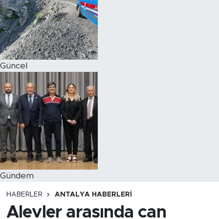
Magazin
Özel Haber
Güncel
Politika
Resmi İlanlar
Sağlık
Spor
Turizm
Gündem
HABERLER
ANTALYA HABERLERI
Alevler arasında can