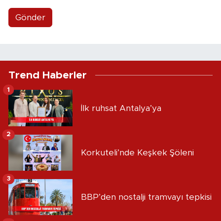
Gönder
Trend Haberler
1
İlk ruhsat Antalya’ya
2
Korkuteli’nde Keşkek Şöleni
3
BBP’den nostalji tramvayı tepkisi