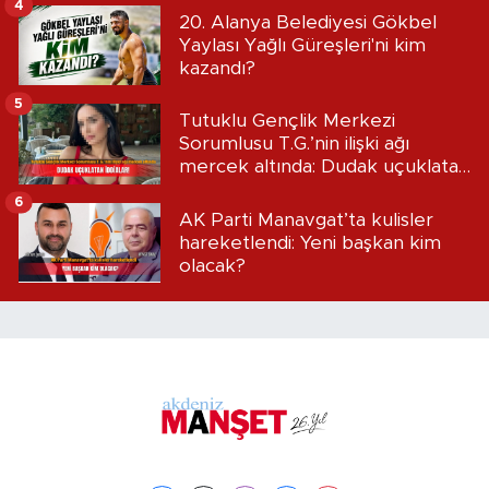
4
20. Alanya Belediyesi Gökbel
Yaylası Yağlı Güreşleri'ni kim
kazandı?
5
Tutuklu Gençlik Merkezi
Sorumlusu T.G.’nin ilişki ağı
mercek altında: Dudak uçuklatan
iddialar!
6
AK Parti Manavgat’ta kulisler
hareketlendi: Yeni başkan kim
olacak?