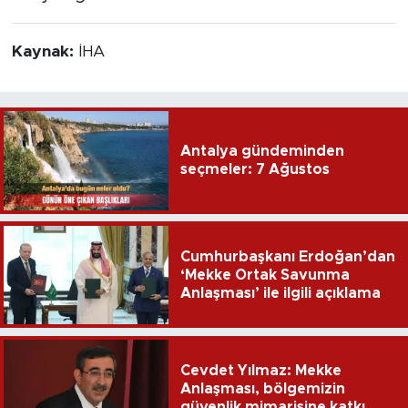
Kaynak:
İHA
Antalya gündeminden
seçmeler: 7 Ağustos
Cumhurbaşkanı Erdoğan’dan
‘Mekke Ortak Savunma
Anlaşması’ ile ilgili açıklama
Cevdet Yılmaz: Mekke
Anlaşması, bölgemizin
güvenlik mimarisine katkı