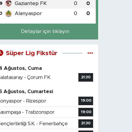
Gaziantep FK
0
0
9
Alanyaspor
0
0
0
Detaylar için tıklayın
Süper Lig Fikstür
4 Ağustos, Cuma
alatasaray - Çorum FK
21:30
5 Ağustos, Cumartesi
onyaspor - Rizespor
19:00
asımpaşa - Trabzonspor
19:00
ençlerbirliği S.K. - Fenerbahçe
21:30