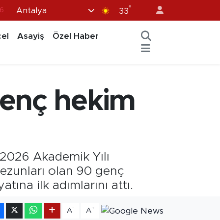
6
°
Antalya
33
7
el
Asayiş
Özel Haber
1
2
44
genç hekim
4
-2026 Akademik Yılı
mezunları olan 90 genç
ına ilk adımlarını attı.
-
+
A
A