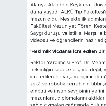
Alanya Alaaddin Keykubat Ünivers
daha yaşadı. ALKÜ Tıp Fakültesi'
mezun oldu. Meslekte ilk adımlar
Fakültesi Mezuniyet Töreni Kestel
Saygı duruşu ve İstiklal Marşı ile
videosu ve öğrencilerin hazırladığ
'Hekimlik vicdanla icra edilen bir
Rektör Yardımcısı Prof. Dr. Mehm
hekimliğin sadece bilgiyle değil;
icra edilen bir yaşam biçimi old
zekâ ve robotik cerrahinin tıbbı şe
empati ve insan sevgisinin yerini 
mezunlara, diplomalarını aldıklar
sahip çıkmaları çağrısında bulundu