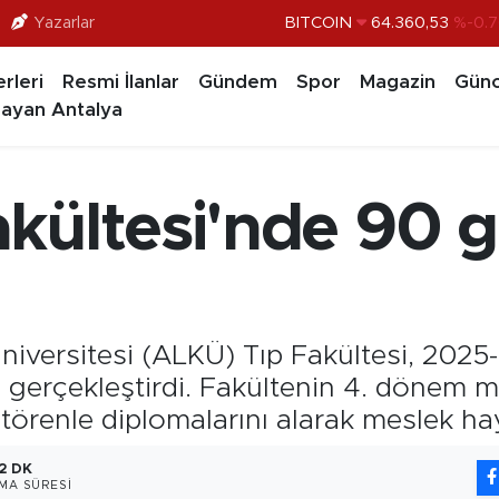
BITCOIN
64.360,53
%-0.7
Yazarlar
DOLAR
47,7069
%0.1
rleri
Resmi İlanlar
Gündem
Spor
Magazin
Günc
EURO
55,0265
%0.0
ayan Antalya
STERLİN
64,1897
%0.0
GRAM ALTIN
6574.81
%1.
kültesi'nde 90 
BİST100
13.887
%6
iversitesi (ALKÜ) Tıp Fakültesi, 2025
 gerçekleştirdi. Fakültenin 4. dönem 
renle diplomalarını alarak meslek hayat
2 DK
MA SÜRESI