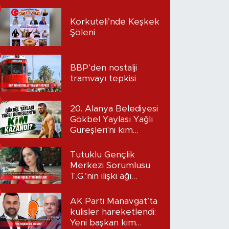
Korkuteli’nde Keşkek
Şöleni
BBP’den nostalji
tramvayı tepkisi
20. Alanya Belediyesi
Gökbel Yaylası Yağlı
Güreşleri'ni kim
kazandı?
Tutuklu Gençlik
Merkezi Sorumlusu
T.G.’nin ilişki ağı
mercek altında:
Dudak uçuklatan
AK Parti Manavgat’ta
iddialar!
kulisler hareketlendi:
Yeni başkan kim