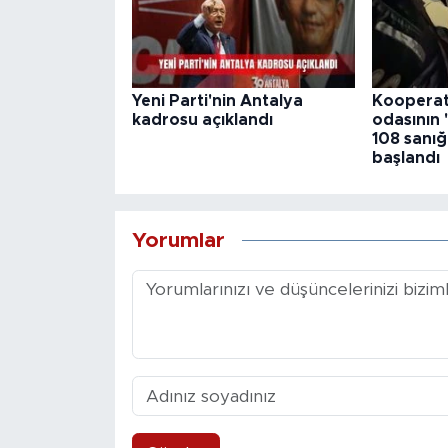
Yeni Parti'nin Antalya
Kooperati
kadrosu açıklandı
odasının 
108 sanığ
başlandı
Yorumlar