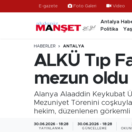
E-gazete
Foto Galeri
Video
Antalya Habe
Asayiş
Hava Durumu
Politika
Yaş
Bilim & Teknoloji
Trafik Durumu
HABERLER
ANTALYA
Eğitim
Süper Lig Puan Durumu ve Fikstür
ALKÜ Tıp Fa
Ekonomi
Tüm Manşetler
mezun oldu
Güncel
Son Dakika Haberleri
Alanya Alaaddin Keykubat Ün
Gündem
Haber Arşivi
Mezuniyet Törenini coşkuyla
hekim, düzenlenen görkemli tö
İlçeler
30.06.2026 - 18:28
30.06.2026 - 18:28
Kültür- Sanat
YAYINLANMA
GÜNCELLEME
OKUN