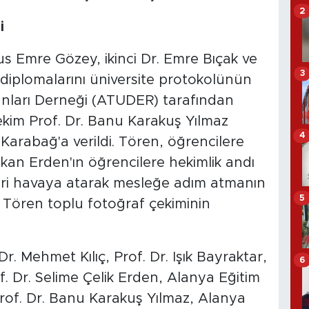
2
i
s Emre Gözey, ikinci Dr. Emre Bıçak ve
3
iplomalarını üniversite protokolünün
manları Derneği (ATUDER) tarafından
hekim Prof. Dr. Banu Karakuş Yılmaz
4
arabağ'a verildi. Tören, öğrencilere
ekan Erden'ın öğrencilere hekimlik andı
eri havaya atarak mesleğe adım atmanın
5
. Tören toplu fotoğraf çekiminin
r. Mehmet Kılıç, Prof. Dr. Işık Bayraktar,
6
f. Dr. Selime Çelik Erden, Alanya Eğitim
rof. Dr. Banu Karakuş Yılmaz, Alanya