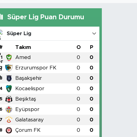
Süper Lig Puan Durumu
Süper Lig
#
Takım
O
P
Amed
0
0
1
Erzurumspor FK
0
0
2
Başakşehir
0
0
3
Kocaelispor
0
0
4
Beşiktaş
0
0
5
Eyüpspor
0
0
6
Galatasaray
0
0
7
Çorum FK
0
0
8