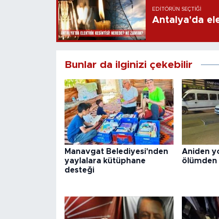
EDITÖRÜN SEÇTIĞI
Antalya'da ele
Bunlar da ilginizi çekebilir
Manavgat Belediyesi'nden
Aniden yo
yaylalara kütüphane
ölümden
desteği