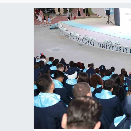
Magazin
Özel Haber
Politika
Resmi İlanlar
Sağlık
Spor
Turizm