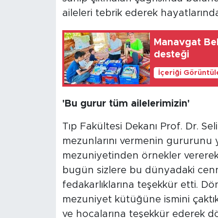
aileleri tebrik ederek hayatlarında
Manavgat Bel
desteği
İçeriği Görüntü
'Bu gurur tüm ailelerimizin'
Tıp Fakültesi Dekanı Prof. Dr. Se
mezunlarını vermenin gururunu yaş
mezuniyetinden örnekler vererek a
bugün sizlere bu dünyadaki cennet
fedakarlıklarına teşekkür etti. D
mezuniyet kütüğüne ismini çaktı
ve hocalarına teşekkür ederek dö