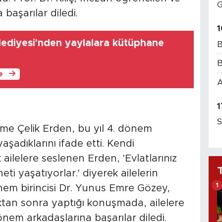
G
 başarılar diledi.
1
ediyesi'nden yaylalara kütüphane
B
B
le
A
1
S
lime Çelik Erden, bu yıl 4. dönem
adıklarını ifade etti. Kendi
ilelere seslenen Erden, 'Evlatlarınız
i yaşatıyorlar.' diyerek ailelerin
1
önem birincisi Dr. Yunus Emre Gözey,
ktan sonra yaptığı konuşmada, ailelere
nem arkadaşlarına başarılar diledi.