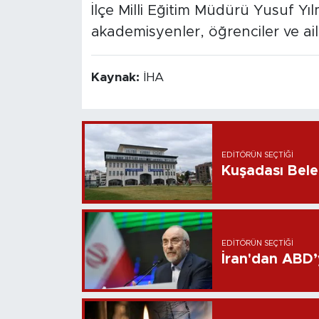
İlçe Milli Eğitim Müdürü Yusuf Y
akademisyenler, öğrenciler ve ailel
Kaynak:
İHA
EDITÖRÜN SEÇTIĞI
Kuşadası Bele
EDITÖRÜN SEÇTIĞI
İran'dan ABD’y