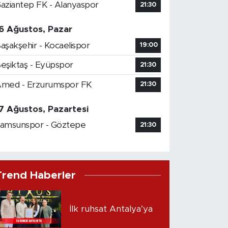
aziantep FK - Alanyaspor
21:30
6 Ağustos, Pazar
aşakşehir - Kocaelispor
19:00
eşiktaş - Eyüpspor
21:30
med - Erzurumspor FK
21:30
7 Ağustos, Pazartesi
amsunspor - Göztepe
21:30
Trend Haberler
İlk ruhsat Antalya’ya