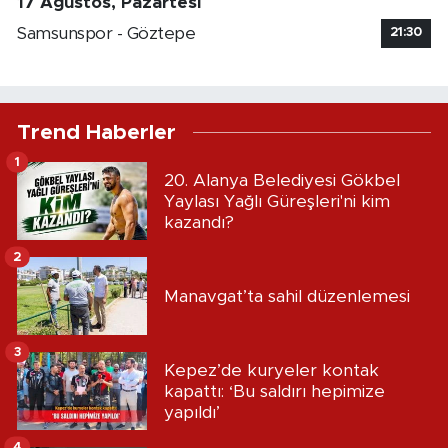
17 Ağustos, Pazartesi
Samsunspor - Göztepe
21:30
Trend Haberler
1
20. Alanya Belediyesi Gökbel
Yaylası Yağlı Güreşleri'ni kim
kazandı?
2
Manavgat’ta sahil düzenlemesi
3
Kepez’de kuryeler kontak
kapattı: ‘Bu saldırı hepimize
yapıldı’
4