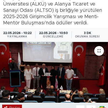
Üniversitesi (ALKÜ) ve Alanya Ticaret ve
Magazin
Sanayi Odası (ALTSO) iş birliğiyle yürütülen
2025-2026 Girişimcilik Yarışması ve Menti-
Özel Haber
Mentör Buluşması'nda ödüller verildi.
Politika
22.05.2026 - 10:22
22.05.2026 - 10:50
3 DK
YAYINLANMA
GÜNCELLEME
OKUNMA SÜRESI
Resmi İlanlar
Sağlık
Spor
Turizm