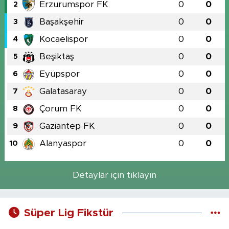
Erzurumspor FK
0
0
2
Başakşehir
0
0
3
Kocaelispor
0
0
4
Beşiktaş
0
0
5
Eyüpspor
0
0
6
Galatasaray
0
0
7
Çorum FK
0
0
8
Gaziantep FK
0
0
9
Alanyaspor
0
0
10
Detaylar için tıklayın
Süper Lig Fikstür