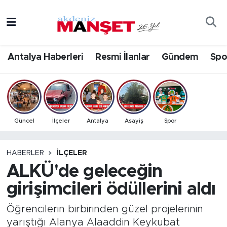
Asayiş
Antalya Nöbetçi Eczaneler
Antalya Haberleri
Resmi İlanlar
Gündem
Spo
Bilim & Teknoloji
Antalya Hava Durumu
Eğitim
Antalya Namaz Vakitleri
Ekonomi
Antalya Trafik Yoğunluk Haritası
Güncel
İlçeler
Antalya
Asayiş
Spor
Güncel
Süper Lig Puan Durumu ve Fikstür
HABERLER
İLÇELER
ALKÜ'de geleceğin
Gündem
Tüm Manşetler
girişimcileri ödüllerini aldı
İlçeler
Son Dakika Haberleri
Öğrencilerin birbirinden güzel projelerinin
Kültür- Sanat
Haber Arşivi
yarıştığı Alanya Alaaddin Keykubat