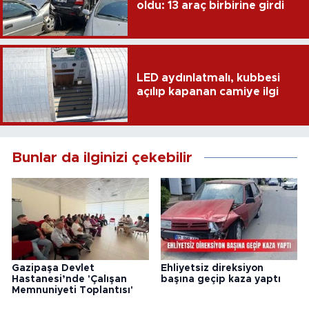
oldu: 13 araç birbirine girdi
LED aydınlatmalı, kubbesi
açılıp kapanan camiye ilgi
Bunlar da ilginizi çekebilir
Gazipaşa Devlet
Ehliyetsiz direksiyon
Hastanesi’nde 'Çalışan
başına geçip kaza yaptı
Memnuniyeti Toplantısı'