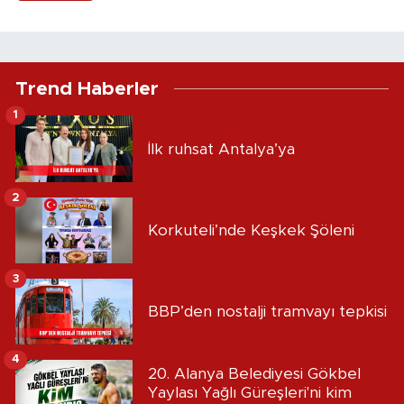
Trend Haberler
1
İlk ruhsat Antalya’ya
2
Korkuteli’nde Keşkek Şöleni
3
BBP’den nostalji tramvayı tepkisi
4
20. Alanya Belediyesi Gökbel
Yaylası Yağlı Güreşleri'ni kim