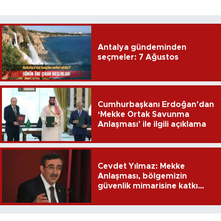
Antalya gündeminden
seçmeler: 7 Ağustos
Cumhurbaşkanı Erdoğan’dan
‘Mekke Ortak Savunma
Anlaşması’ ile ilgili açıklama
Cevdet Yılmaz: Mekke
Anlaşması, bölgemizin
güvenlik mimarisine katkı
sağlayacak