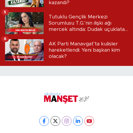
kazandı?
5
Tutuklu Gençlik Merkezi
Sorumlusu T.G.’nin ilişki ağı
mercek altında: Dudak uçuklatan
iddialar!
6
AK Parti Manavgat’ta kulisler
hareketlendi: Yeni başkan kim
olacak?