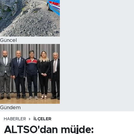
Magazin
Özel Haber
Güncel
Politika
Resmi İlanlar
Sağlık
Spor
Turizm
Gündem
HABERLER
İLÇELER
ALTSO'dan müjde: