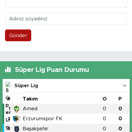
Gönder
Süper Lig Puan Durumu
Süper Lig
#
Takım
O
P
Amed
0
0
1
Erzurumspor FK
0
0
2
Başakşehir
0
0
3