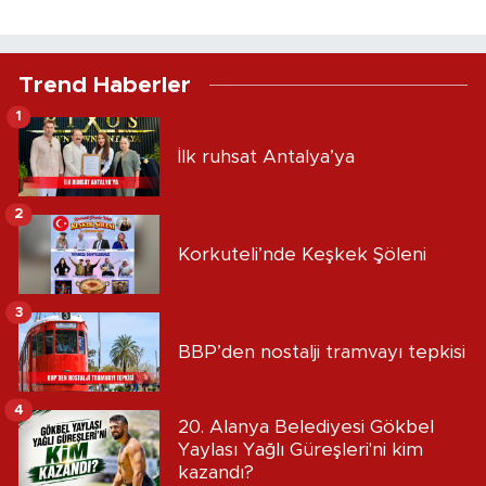
Trend Haberler
1
İlk ruhsat Antalya’ya
2
Korkuteli’nde Keşkek Şöleni
3
BBP’den nostalji tramvayı tepkisi
4
20. Alanya Belediyesi Gökbel
Yaylası Yağlı Güreşleri'ni kim
kazandı?