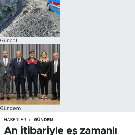
Magazin
Özel Haber
Güncel
Politika
Resmi İlanlar
Sağlık
Spor
Turizm
Gündem
HABERLER
GÜNDEM
An itibariyle eş zamanlı