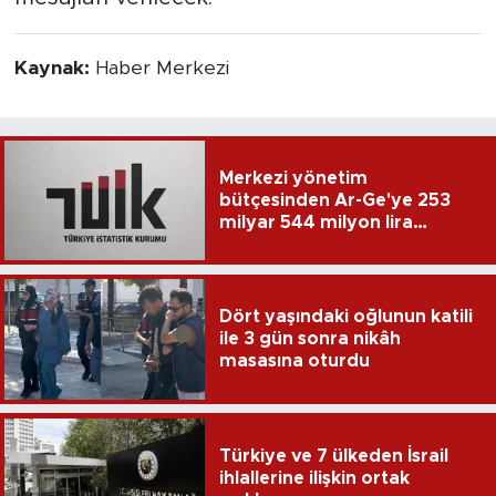
Kaynak:
Haber Merkezi
Merkezi yönetim
bütçesinden Ar-Ge'ye 253
milyar 544 milyon lira
harcandı
Dört yaşındaki oğlunun katili
ile 3 gün sonra nikâh
masasına oturdu
Türkiye ve 7 ülkeden İsrail
ihlallerine ilişkin ortak