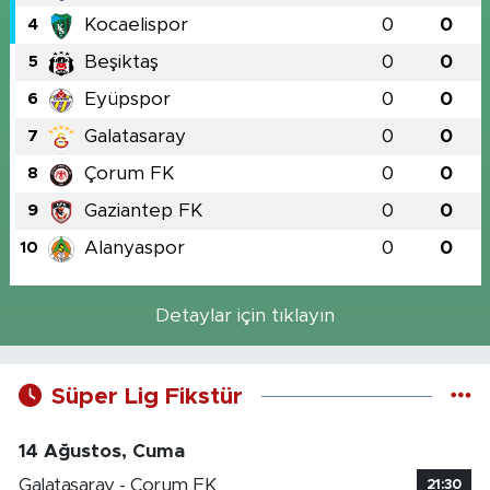
Kocaelispor
0
0
4
Beşiktaş
0
0
5
Eyüpspor
0
0
6
Galatasaray
0
0
7
Çorum FK
0
0
8
Gaziantep FK
0
0
9
Alanyaspor
0
0
10
Detaylar için tıklayın
Süper Lig Fikstür
14 Ağustos, Cuma
Galatasaray - Çorum FK
21:30