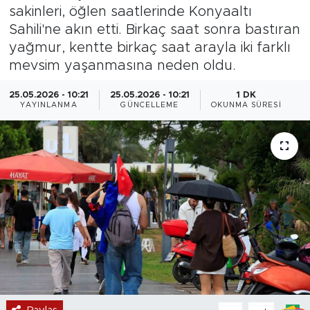
sakinleri, öğlen saatlerinde Konyaaltı
Magazin
Sahili'ne akın etti. Birkaç saat sonra bastıran
yağmur, kentte birkaç saat arayla iki farklı
Özel Haber
mevsim yaşanmasına neden oldu.
Politika
25.05.2026 - 10:21
25.05.2026 - 10:21
1 DK
YAYINLANMA
GÜNCELLEME
OKUNMA SÜRESI
Resmi İlanlar
Sağlık
Spor
Turizm