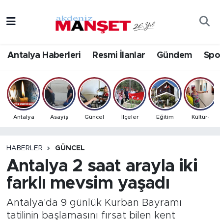
Asayiş
Antalya Nöbetçi Eczaneler
Antalya Haberleri
Resmi İlanlar
Gündem
Spo
Bilim & Teknoloji
Antalya Hava Durumu
Eğitim
Antalya Namaz Vakitleri
Ekonomi
Antalya Trafik Yoğunluk Haritası
Antalya
Asayiş
Güncel
İlçeler
Eğitim
Kültür-
Güncel
Süper Lig Puan Durumu ve Fikstür
HABERLER
GÜNCEL
Antalya 2 saat arayla iki
Gündem
Tüm Manşetler
farklı mevsim yaşadı
İlçeler
Son Dakika Haberleri
Antalya'da 9 günlük Kurban Bayramı
Kültür- Sanat
Haber Arşivi
tatilinin başlamasını fırsat bilen kent