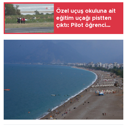
Özel uçuş okuluna ait
eğitim uçağı pistten
çıktı: Pilot öğrenci
yaralandı