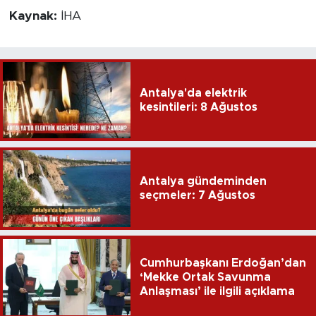
Kaynak:
İHA
Antalya'da elektrik
kesintileri: 8 Ağustos
Antalya gündeminden
seçmeler: 7 Ağustos
Cumhurbaşkanı Erdoğan’dan
‘Mekke Ortak Savunma
Anlaşması’ ile ilgili açıklama