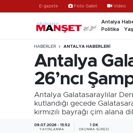
E-gazete
Foto Galeri
Video
Antalya Habe
Asayiş
Hava Durumu
Politika
Yaş
Bilim & Teknoloji
Trafik Durumu
HABERLER
ANTALYA HABERLERI
Eğitim
Süper Lig Puan Durumu ve Fikstür
Antalya Gal
Ekonomi
Tüm Manşetler
26’ncı Şamp
Güncel
Son Dakika Haberleri
Antalya Galatasaraylılar De
Gündem
Haber Arşivi
kutlandığı gecede Galatasar
kırmızılı bayrağı çim alana dik
İlçeler
09.07.2026 - 15:52
1 DK
Kültür- Sanat
YAYINLANMA
OKUNMA SÜRESI