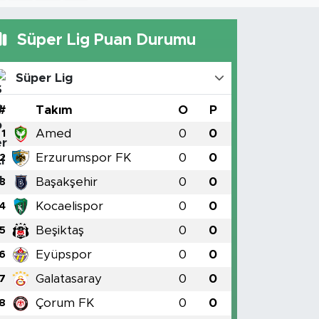
Süper Lig Puan Durumu
Süper Lig
#
Takım
O
P
Amed
0
0
1
Erzurumspor FK
0
0
2
Başakşehir
0
0
3
Kocaelispor
0
0
4
Beşiktaş
0
0
5
Eyüpspor
0
0
6
Galatasaray
0
0
7
Çorum FK
0
0
8