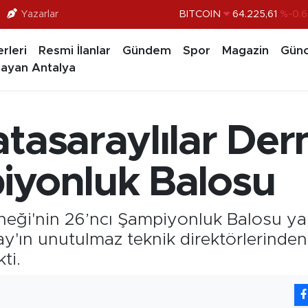
Yazarlar
DOLAR
47,7143
%0.1
EURO
55,0317
%-0.0
rleri
Resmi İlanlar
Gündem
Spor
Magazin
Günc
STERLİN
64,2463
%0.0
ayan Antalya
GRAM ALTIN
6510.40
%0.4
BİST100
13.799
%7
atasaraylılar Der
BITCOIN
64.225,61
%-0.6
iyonluk Balosu
rneği'nin 26’ncı Şampiyonluk Balosu y
ay'ın unutulmaz teknik direktörlerinde
ti.