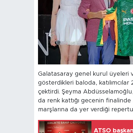
Galatasaray genel kurul üyeleri 
gösterdikleri baloda, katılımcıla
çektirdi. Şeyma Abdüsselamoğlu
da renk kattığı gecenin finalind
marşlarına da yer verdiği repertua
ATSO başkan a