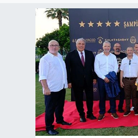
Magazin
Özel Haber
Politika
Resmi İlanlar
Sağlık
Spor
Turizm