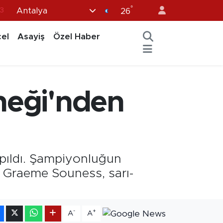
°
Antalya
6
26
2
el
Asayiş
Özel Haber
7
5
0
neği'nden
3
apıldı. Şampiyonluğun
n Graeme Souness, sarı-
-
+
A
A