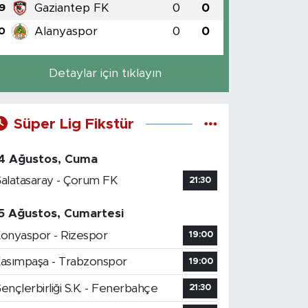
Gaziantep FK
0
0
9
Alanyaspor
0
0
0
Detaylar için tıklayın
Süper Lig Fikstür
4 Ağustos, Cuma
alatasaray - Çorum FK
21:30
5 Ağustos, Cumartesi
onyaspor - Rizespor
19:00
asımpaşa - Trabzonspor
19:00
ençlerbirliği S.K. - Fenerbahçe
21:30