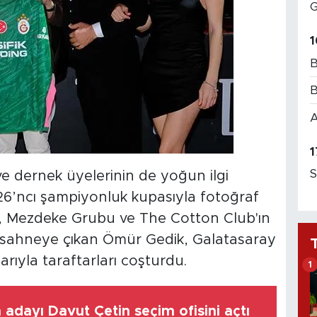
G
1
B
B
A
1
S
ve dernek üyelerinin de yoğun ilgi
r 26’ncı şampiyonluk kupasıyla fotoğraf
, Mezdeke Grubu ve The Cotton Club'ın
e sahneye çıkan Ömür Gedik, Galatasaray
rıyla taraftarları coşturdu.
1
dayı Davut Çetin seçim ofisini açtı