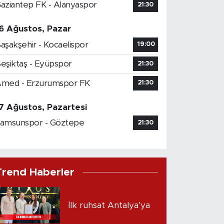
aziantep FK - Alanyaspor
21:30
6 Ağustos, Pazar
aşakşehir - Kocaelispor
19:00
eşiktaş - Eyüpspor
21:30
med - Erzurumspor FK
21:30
7 Ağustos, Pazartesi
amsunspor - Göztepe
21:30
Trend Haberler
İlk ruhsat Antalya’ya