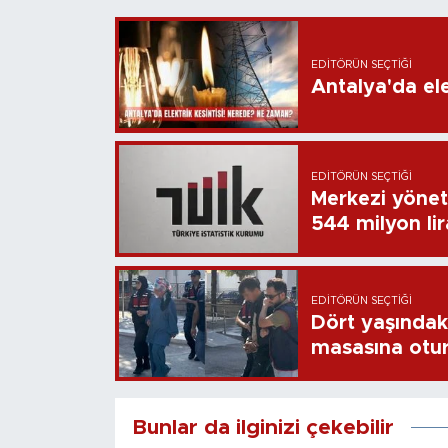
EDITÖRÜN SEÇTIĞI
Antalya'da ele
EDITÖRÜN SEÇTIĞI
Merkezi yönet
544 milyon li
EDITÖRÜN SEÇTIĞI
Dört yaşındaki
masasına otu
Bunlar da ilginizi çekebilir