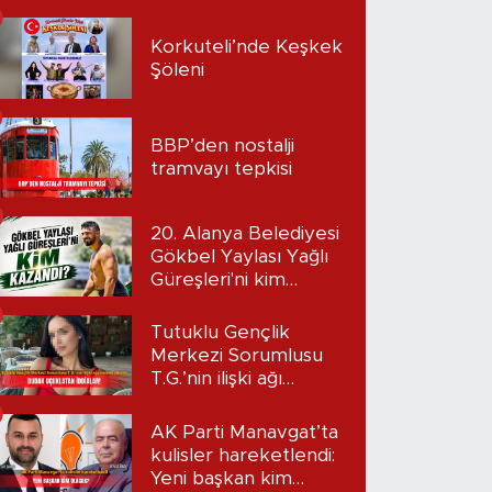
Korkuteli’nde Keşkek
Şöleni
BBP’den nostalji
tramvayı tepkisi
20. Alanya Belediyesi
Gökbel Yaylası Yağlı
Güreşleri'ni kim
kazandı?
Tutuklu Gençlik
Merkezi Sorumlusu
T.G.’nin ilişki ağı
mercek altında:
Dudak uçuklatan
AK Parti Manavgat’ta
iddialar!
kulisler hareketlendi:
Yeni başkan kim