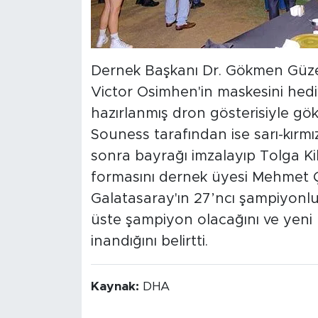
Dernek Başkanı Dr. Gökmen Güzel,
Victor Osimhen'in maskesini hediy
hazırlanmış dron gösterisiyle gö
Souness tarafından ise sarı-kırmı
sonra bayrağı imzalayıp Tolga Kili
formasını dernek üyesi Mehmet Ç
Galatasaray'ın 27’ncı şampiyonluğ
üste şampiyon olacağını ve yeni 
inandığını belirtti.
Kaynak:
DHA