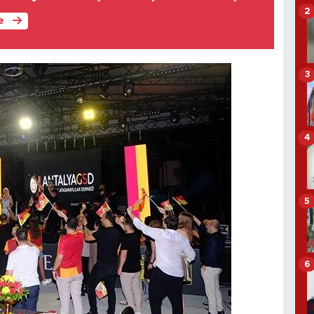
2
le
3
4
5
6