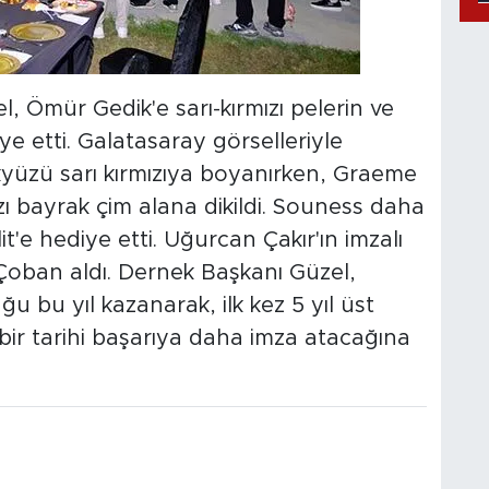
 Ömür Gedik'e sarı-kırmızı pelerin ve
e etti. Galatasaray görselleriyle
kyüzü sarı kırmızıya boyanırken, Graeme
zı bayrak çim alana dikildi. Souness daha
t'e hediye etti. Uğurcan Çakır'ın imzalı
oban aldı. Dernek Başkanı Güzel,
u bu yıl kazanarak, ilk kez 5 yıl üst
bir tarihi başarıya daha imza atacağına