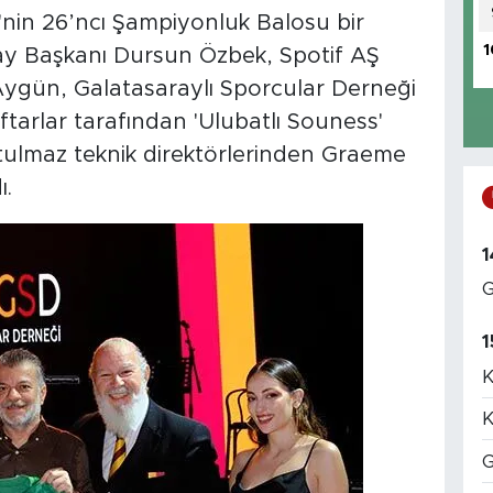
'nin 26’ncı Şampiyonluk Balosu bir
1
aray Başkanı Dursun Özbek, Spotif AŞ
ygün, Galatasaraylı Sporcular Derneği
tarlar tarafından 'Ulubatlı Souness'
tulmaz teknik direktörlerinden Graeme
ı.
1
G
1
K
K
G