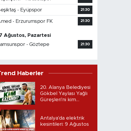
eşiktaş - Eyüpspor
21:30
med - Erzurumspor FK
21:30
7 Ağustos, Pazartesi
amsunspor - Göztepe
21:30
Trend Haberler
20. Alanya Belediyesi
Gökbel Yaylası Yağlı
Güreşleri'ni kim
kazandı?
Antalya'da elektrik
kesintileri: 9 Ağustos