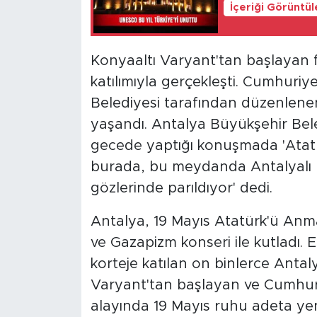
İçeriği Görüntü
Konyaaltı Varyant'tan başlayan f
katılımıyla gerçekleşti. Cumhuri
Belediyesi tarafından düzenlene
yaşandı. Antalya Büyükşehir Bele
gecede yaptığı konuşmada 'Atat
burada, bu meydanda Antalyalı h
gözlerinde parıldıyor' dedi.
Antalya, 19 Mayıs Atatürk'ü Anma
ve Gazapizm konseri ile kutladı. E
korteje katılan on binlerce Antaly
Varyant'tan başlayan ve Cumhur
alayında 19 Mayıs ruhu adeta ye