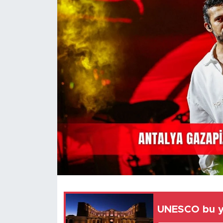
Magazin
Özel Haber
Politika
Resmi İlanlar
Sağlık
Spor
Turizm
UNESCO bu yı