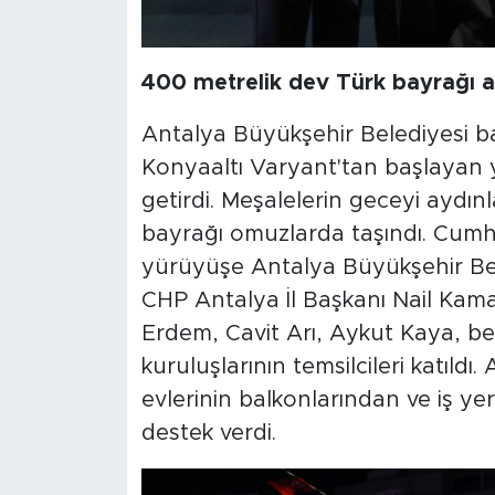
400 metrelik dev Türk bayrağı aç
Antalya Büyükşehir Belediyesi b
Konyaaltı Varyant'tan başlayan y
getirdi. Meşalelerin geceyi aydın
bayrağı omuzlarda taşındı. Cumh
yürüyüşe Antalya Büyükşehir Bel
CHP Antalya İl Başkanı Nail Kamac
Erdem, Cavit Arı, Aykut Kaya, bel
kuruluşlarının temsilcileri katıld
evlerinin balkonlarından ve iş ye
destek verdi.