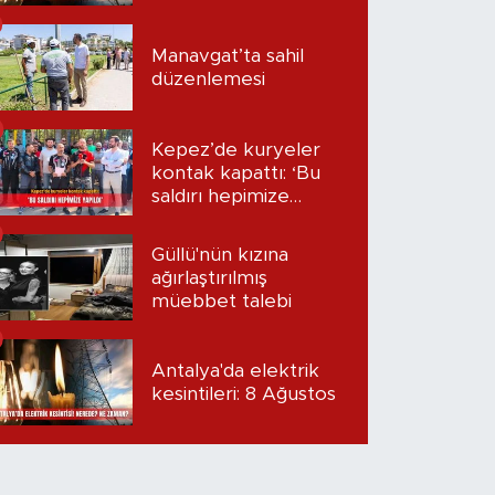
Manavgat’ta sahil
düzenlemesi
Kepez’de kuryeler
kontak kapattı: ‘Bu
saldırı hepimize
yapıldı’
Güllü'nün kızına
ağırlaştırılmış
müebbet talebi
Antalya'da elektrik
kesintileri: 8 Ağustos