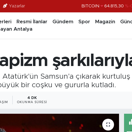
Yazarlar
DOLAR
47,7436
%0.
EURO
55,2510
%0.
rleri
Resmi İlanlar
Gündem
Spor
Magazin
Günc
STERLİN
64,4811
%0.
ayan Antalya
GRAM ALTIN
6660.55
BİST100
13.779
%-
pizm şarkılarıyl
BITCOIN
64.815,30
%-0
Atatürk'ün Samsun'a çıkarak kurtuluş 
üyük bir coşku ve gururla kutladı.
4 DK
AŞIM
OKUNMA SÜRESI