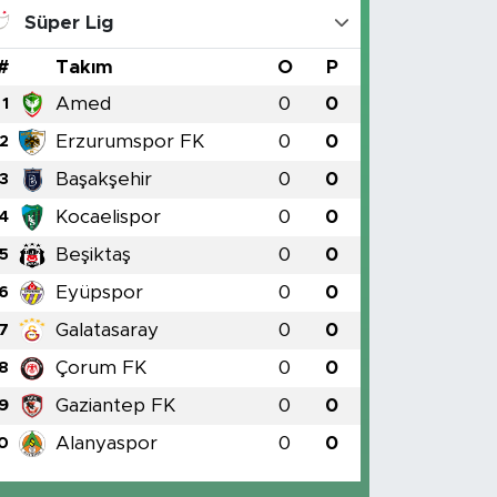
Süper Lig
#
Takım
O
P
Amed
0
0
1
Erzurumspor FK
0
0
2
Başakşehir
0
0
3
Kocaelispor
0
0
4
Beşiktaş
0
0
5
Eyüpspor
0
0
6
Galatasaray
0
0
7
Çorum FK
0
0
8
Gaziantep FK
0
0
9
Alanyaspor
0
0
0