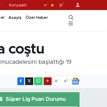
°
Konyaaltı
18
31
32
el
Asayiş
Özel Haber
38
%0
14
a coştu
.1
mücadelesini başlattığı 19
-
+
A
A
Süper Lig Puan Durumu