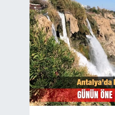
Magazin
Özel Haber
Politika
Resmi İlanlar
Sağlık
Spor
Turizm