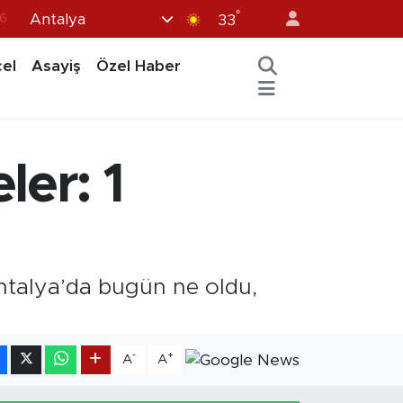
°
Antalya
7
33
1
el
Asayiş
Özel Haber
2
44
4
er: 1
6
Antalya’da bugün ne oldu,
-
+
A
A