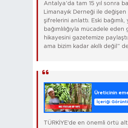
Antalya’da tam 15 yıl sonra ba
Limanayık Derneği ile değişen
şifrelerini anlattı. Eski bağımlı
bağımlılığıyla mücadele eden g
hikayesini gazetemize paylaştı. 
ama bizim kadar akıllı değil” d
Üreticinin eme
İçeriği Görünt
TÜRKİYE'de en önemli örtü alt