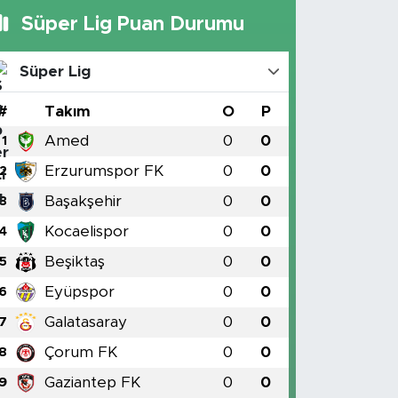
Süper Lig Puan Durumu
Süper Lig
#
Takım
O
P
Amed
0
0
1
Erzurumspor FK
0
0
2
Başakşehir
0
0
3
Kocaelispor
0
0
4
Beşiktaş
0
0
5
Eyüpspor
0
0
6
Galatasaray
0
0
7
Çorum FK
0
0
8
Gaziantep FK
0
0
9