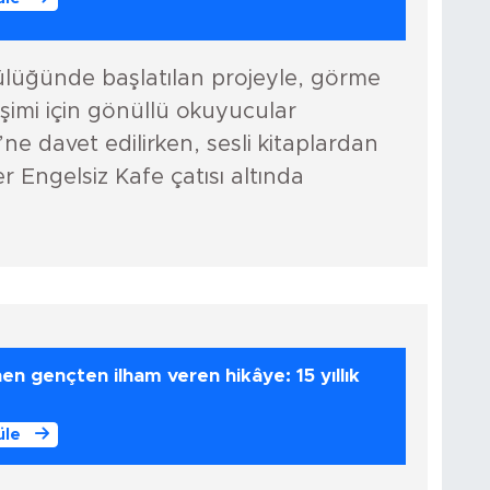
ülüğünde başlatılan projeyle, görme
işimi için gönüllü okuyucular
ne davet edilirken, sesli kitaplardan
r Engelsiz Kafe çatısı altında
nen gençten ilham veren hikâye: 15 yıllık
!
üle