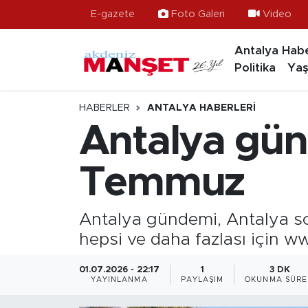
E-gazete
Foto Galeri
Video
Antalya Habe
Asayiş
Hava Durumu
Politika
Yaş
Bilim & Teknoloji
Trafik Durumu
HABERLER
ANTALYA HABERLERI
Eğitim
Süper Lig Puan Durumu ve Fikstür
Antalya gün
Ekonomi
Tüm Manşetler
Temmuz
Güncel
Son Dakika Haberleri
Antalya gündemi, Antalya son
Gündem
Haber Arşivi
hepsi ve daha fazlası için w
İlçeler
01.07.2026 - 22:17
1
3 DK
YAYINLANMA
PAYLAŞIM
OKUNMA SÜRE
Kültür- Sanat