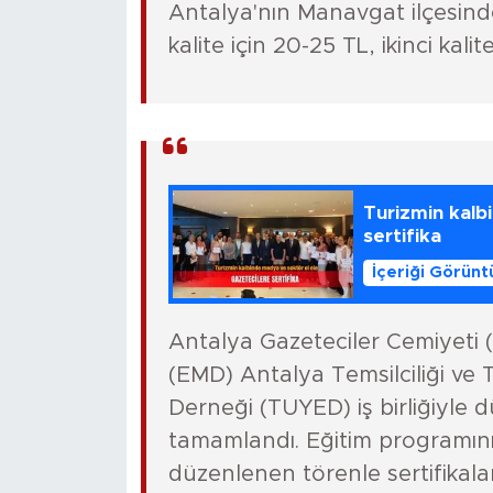
Antalya'nın Manavgat ilçesinde
kalite için 20-25 TL, ikinci kali
Turizmin kalb
sertifika
İçeriği Görünt
Antalya Gazeteciler Cemiyeti 
(EMD) Antalya Temsilciliği ve T
Derneği (TUYED) iş birliğiyle d
tamamlandı. Eğitim programını 
düzenlenen törenle sertifikalar