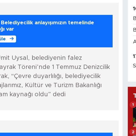
1
B
Belediyecilik anlayışımızın temelinde
ğı var
B
üle
A
1
it Uysal, belediyenin falez
S
ayrak Töreni’nde 1 Temmuz Denizcilik
k, “Çevre duyarlılığı, belediyecilik
ajlarımız, Kültür ve Turizm Bakanlığı
ham kaynağı oldu” dedi
1
2