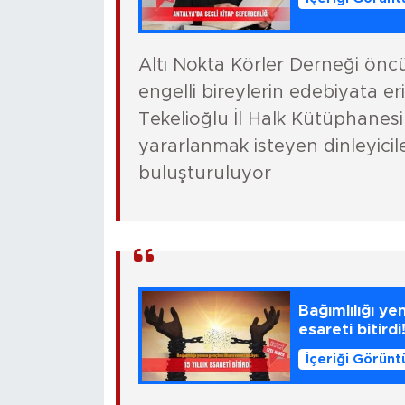
Altı Nokta Körler Derneği önc
engelli bireylerin edebiyata er
Tekelioğlu İl Halk Kütüphanesi’
yararlanmak isteyen dinleyicile
buluşturuluyor
Bağımlılığı ye
esareti bitirdi
İçeriği Görünt