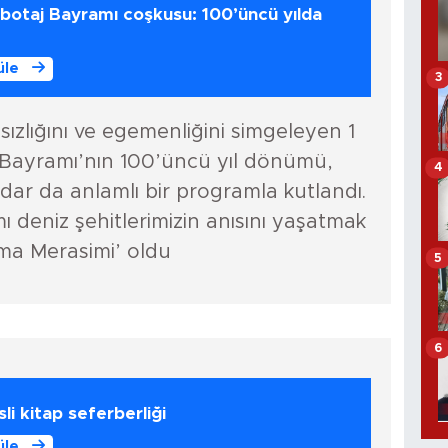
botaj Bayramı coşkusu: 100’üncü yılda
üle
3
sızlığını ve egemenliğini simgeleyen 1
 Bayramı’nın 100’üncü yıl dönümü,
4
dar da anlamlı bir programla kutlandı.
ı deniz şehitlerimizin anısını yaşatmak
ma Merasimi’ oldu
5
6
li kitap seferberliği
üle