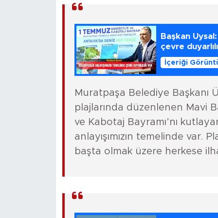
Başkan Uysal: 
çevre duyarlılı
İçeriği Görünt
Muratpaşa Belediye Başkanı Üm
plajlarında düzenlenen Mavi B
ve Kabotaj Bayramı’nı kutlayara
anlayışımızın temelinde var. Pl
başta olmak üzere herkese il