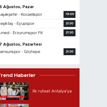
6 Ağustos, Pazar
aşakşehir - Kocaelispor
19:00
eşiktaş - Eyüpspor
21:30
med - Erzurumspor FK
21:30
7 Ağustos, Pazartesi
amsunspor - Göztepe
21:30
Trend Haberler
İlk ruhsat Antalya’ya