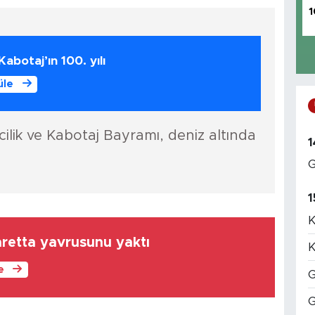
1
Kabotaj’ın 100. yılı
üle
ik ve Kabotaj Bayramı, deniz altında
1
G
1
K
retta yavrusunu yaktı
K
le
G
G