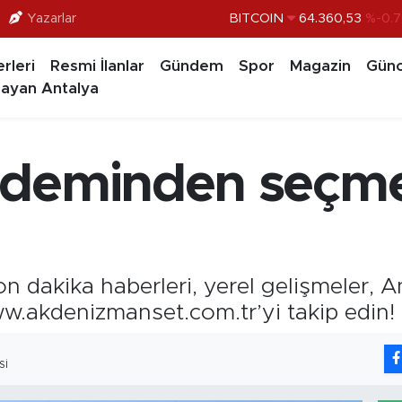
Yazarlar
DOLAR
47,7069
%0.1
EURO
55,0265
%0.0
rleri
Resmi İlanlar
Gündem
Spor
Magazin
Günc
STERLİN
64,1897
%0.0
ayan Antalya
GRAM ALTIN
6574.81
%1.
BİST100
13.887
%6
deminden seçmel
BITCOIN
64.360,53
%-0.7
 dakika haberleri, yerel gelişmeler, 
ww.akdenizmanset.com.tr’yi takip edin!
SI