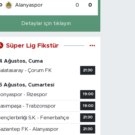
Alanyaspor
0
0
0
Detaylar için tıklayın
Süper Lig Fikstür
4 Ağustos, Cuma
alatasaray - Çorum FK
21:30
5 Ağustos, Cumartesi
onyaspor - Rizespor
19:00
asımpaşa - Trabzonspor
19:00
ençlerbirliği S.K. - Fenerbahçe
21:30
aziantep FK - Alanyaspor
21:30