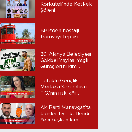
Korkuteli’nde Keşkek
Şöleni
BBP’den nostalji
tramvayı tepkisi
20. Alanya Belediyesi
Gökbel Yaylası Yağlı
Güreşleri'ni kim
kazandı?
Tutuklu Gençlik
Merkezi Sorumlusu
T.G.’nin ilişki ağı
mercek altında:
Dudak uçuklatan
AK Parti Manavgat’ta
iddialar!
kulisler hareketlendi:
Yeni başkan kim
olacak?