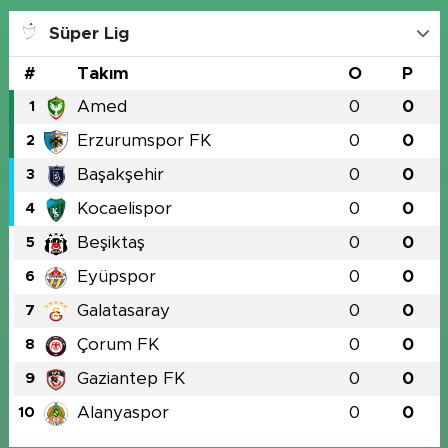
Süper Lig
#
Takım
O
P
Amed
0
0
1
Erzurumspor FK
0
0
2
Başakşehir
0
0
3
Kocaelispor
0
0
4
Beşiktaş
0
0
5
Eyüpspor
0
0
6
Galatasaray
0
0
7
Çorum FK
0
0
8
Gaziantep FK
0
0
9
Alanyaspor
0
0
10