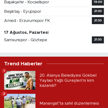
Başakşehir - Kocaelispor
19:00
Beşiktaş - Eyüpspor
21:30
Amed - Erzurumspor FK
21:30
17 Ağustos, Pazartesi
Samsunspor - Göztepe
21:30
Trend Haberler
1
20. Alanya Belediyesi Gökbel
Yaylası Yağlı Güreşleri'ni kim
kazandı?
2
Manavgat’ta sahil düzenlemesi