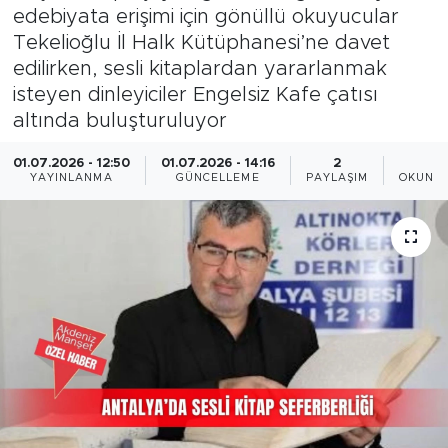
edebiyata erişimi için gönüllü okuyucular
Magazin
Tekelioğlu İl Halk Kütüphanesi’ne davet
edilirken, sesli kitaplardan yararlanmak
Özel Haber
isteyen dinleyiciler Engelsiz Kafe çatısı
altında buluşturuluyor
Politika
01.07.2026 - 12:50
01.07.2026 - 14:16
2
3
YAYINLANMA
GÜNCELLEME
PAYLAŞIM
OKUNMA
Resmi İlanlar
Sağlık
Spor
Turizm