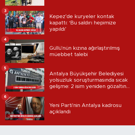
3
Kepez’de kuryeler kontak
kapattı: ‘Bu saldırı hepimize
yapıldı’
4
Güllü'nün kızına ağırlaştırılmış
müebbet talebi
5
Antalya Büyükşehir Belediyesi
yolsuzluk soruşturmasında sıcak
gelişme: 2 isim yeniden gözaltına
alındı
6
Yeni Parti'nin Antalya kadrosu
açıklandı