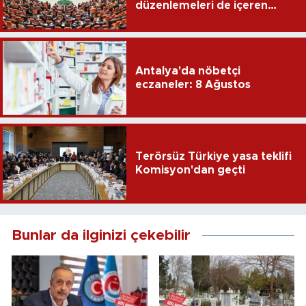
düzenlemeleri de içeren
teklifin 6 maddesi kabul
edildi
Antalya'da nöbetçi
eczaneler: 8 Ağustos
Terörsüz Türkiye yasa teklifi
Komisyon'dan geçti
Bunlar da ilginizi çekebilir