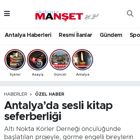
Asayiş
Antalya Nöbetçi Eczaneler
Antalya Haberleri
Resmi İlanlar
Gündem
Spo
Bilim & Teknoloji
Antalya Hava Durumu
Eğitim
Antalya Namaz Vakitleri
Ekonomi
Antalya Trafik Yoğunluk Haritası
İlçeler
Asayiş
Güncel
Antalya
Güncel
Süper Lig Puan Durumu ve Fikstür
HABERLER
ÖZEL HABER
Antalya’da sesli kitap
Gündem
Tüm Manşetler
seferberliği
İlçeler
Son Dakika Haberleri
Altı Nokta Körler Derneği öncülüğünde
Kültür- Sanat
Haber Arşivi
başlatılan projeyle, görme engelli bireylerin