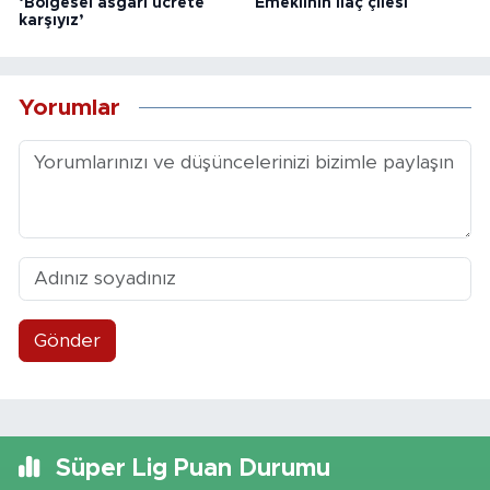
‘Bölgesel asgari ücrete
Emeklinin ilaç çilesi
karşıyız’
Yorumlar
Gönder
Süper Lig Puan Durumu