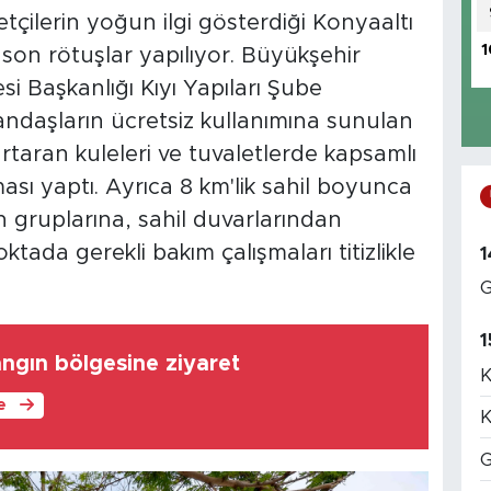
tçilerin yoğun ilgi gösterdiği Konyaaltı
1
son rötuşlar yapılıyor. Büyükşehir
si Başkanlığı Kıyı Yapıları Şube
andaşların ücretsiz kullanımına sunulan
rtaran kuleleri ve tuvaletlerde kapsamlı
sı yaptı. Ayrıca 8 km'lik sahil boyunca
 gruplarına, sahil duvarlarından
ktada gerekli bakım çalışmaları titizlikle
1
G
1
angın bölgesine ziyaret
K
le
K
G