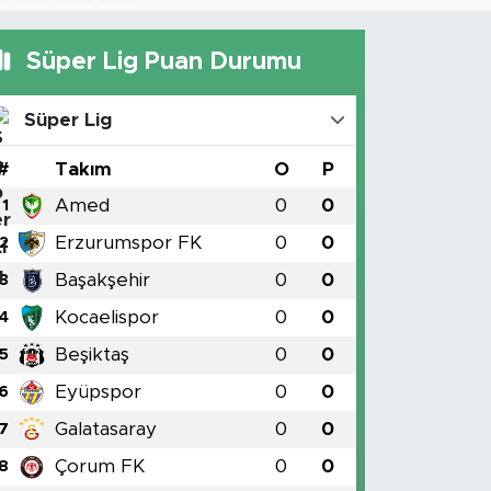
Süper Lig Puan Durumu
Süper Lig
#
Takım
O
P
Amed
0
0
1
Erzurumspor FK
0
0
2
Başakşehir
0
0
3
Kocaelispor
0
0
4
Beşiktaş
0
0
5
Eyüpspor
0
0
6
Galatasaray
0
0
7
Çorum FK
0
0
8