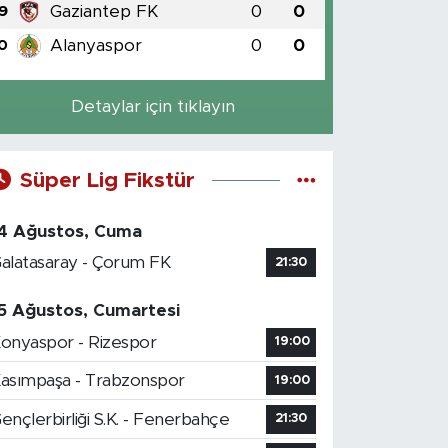
Gaziantep FK
0
0
9
Alanyaspor
0
0
0
Detaylar için tıklayın
Süper Lig Fikstür
4 Ağustos, Cuma
alatasaray - Çorum FK
21:30
5 Ağustos, Cumartesi
onyaspor - Rizespor
19:00
asımpaşa - Trabzonspor
19:00
ençlerbirliği S.K. - Fenerbahçe
21:30