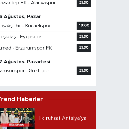
aziantep FK - Alanyaspor
21:30
6 Ağustos, Pazar
aşakşehir - Kocaelispor
19:00
eşiktaş - Eyüpspor
21:30
med - Erzurumspor FK
21:30
7 Ağustos, Pazartesi
amsunspor - Göztepe
21:30
Trend Haberler
İlk ruhsat Antalya’ya