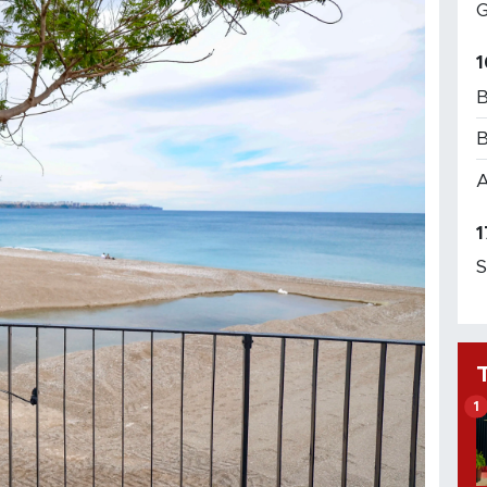
G
1
B
B
A
1
S
1