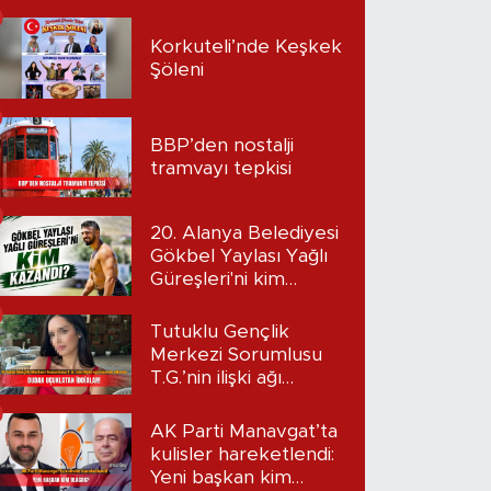
Korkuteli’nde Keşkek
Şöleni
BBP’den nostalji
tramvayı tepkisi
20. Alanya Belediyesi
Gökbel Yaylası Yağlı
Güreşleri'ni kim
kazandı?
Tutuklu Gençlik
Merkezi Sorumlusu
T.G.’nin ilişki ağı
mercek altında:
Dudak uçuklatan
AK Parti Manavgat’ta
iddialar!
kulisler hareketlendi:
Yeni başkan kim