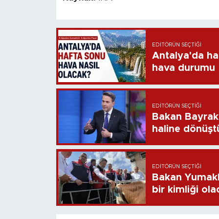
EDITÖRÜN SEÇTIĞI
Antalya'da ha
hava durumu
EDITÖRÜN SEÇTIĞI
Bakan Bayrakt
haline dönüştü
EDITÖRÜN SEÇTIĞI
Bakan Yumaklı
bir kimliği ol