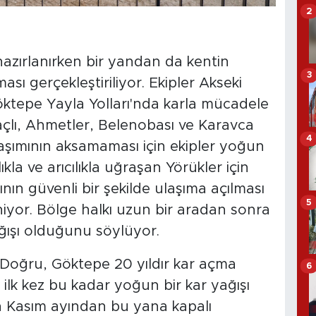
2
azırlanırken bir yandan da kentin
3
sı gerçekleştiriliyor. Ekipler Akseki
Göktepe Yayla Yolları'nda karla mücadele
çlı, Ahmetler, Belenobası ve Karavca
4
laşımının aksamaması için ekipler yoğun
kla ve arıcılıkla uğraşan Yörükler için
ın güvenli bir şekilde ulaşıma açılması
5
iyor. Bölge halkı uzun bir aradan sonra
ağışı olduğunu söylüyor.
Doğru, Göktepe 20 yıldır kar açma
6
k ilk kez bu kadar yoğun bir kar yağışı
 Kasım ayından bu yana kapalı