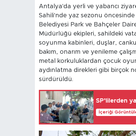
Antalya'da yerli ve yabancı ziyare
Sahili'nde yaz sezonu öncesinde 
Belediyesi Park ve Bahçeler Daire
Müdürlüğü ekipleri, sahildeki vat
soyunma kabinleri, duşlar, canku
bakım, onarım ve yenileme çalışma
metal korkuluklardan çocuk oyun
aydınlatma direkleri gibi birçok no
sürdürüldü.
SP’lilerden y
İçeriği Görüntü