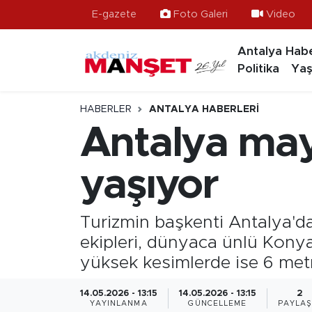
E-gazete
Foto Galeri
Video
Antalya Habe
Asayiş
Hava Durumu
Politika
Yaş
Bilim & Teknoloji
Trafik Durumu
HABERLER
ANTALYA HABERLERI
Eğitim
Süper Lig Puan Durumu ve Fikstür
Antalya mayı
Ekonomi
Tüm Manşetler
yaşıyor
Güncel
Son Dakika Haberleri
Turizmin başkenti Antalya'da
Gündem
Haber Arşivi
ekipleri, dünyaca ünlü Konyaa
yüksek kesimlerde ise 6 metr
İlçeler
14.05.2026 - 13:15
14.05.2026 - 13:15
2
Kültür- Sanat
YAYINLANMA
GÜNCELLEME
PAYLAŞ