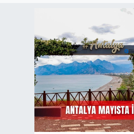
Magazin
Özel Haber
Politika
Resmi İlanlar
Sağlık
Spor
Turizm