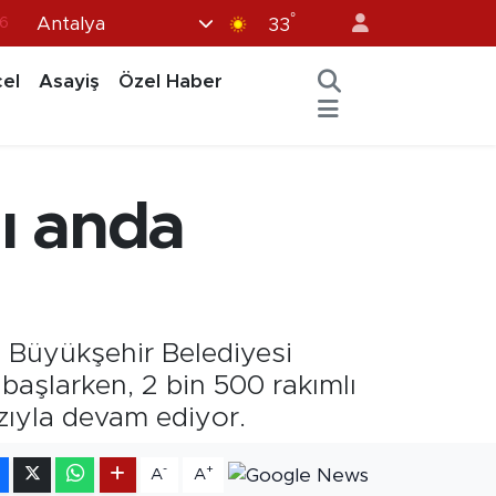
°
Antalya
7
33
1
el
Asayiş
Özel Haber
2
44
4
nı anda
6
. Büyükşehir Belediyesi
 başlarken, 2 bin 500 rakımlı
zıyla devam ediyor.
-
+
A
A