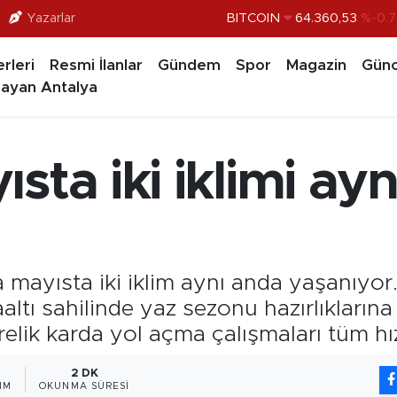
Yazarlar
DOLAR
47,7069
%0.1
EURO
55,0265
%0.0
rleri
Resmi İlanlar
Gündem
Spor
Magazin
Günc
STERLİN
64,1897
%0.0
ayan Antalya
GRAM ALTIN
6574.81
%1.
BİST100
13.887
%6
sta iki iklimi ay
BITCOIN
64.360,53
%-0.7
 mayısta iki iklim aynı anda yaşanıyor
ltı sahilinde yaz sezonu hazırlıklarına
elik karda yol açma çalışmaları tüm hı
2 DK
IM
OKUNMA SÜRESI