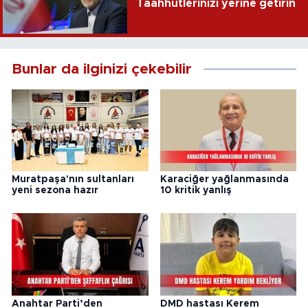
Taahhütlerinizi yerine getirin
Bunlar da ilginizi çekebilir
Muratpaşa'nın sultanları
Karaciğer yağlanmasında
yeni sezona hazır
10 kritik yanlış
Anahtar Parti’den
DMD hastası Kerem