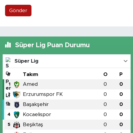
Gönder
Süper Lig Puan Durumu
Süper Lig
#
Takım
O
P
Amed
0
0
1
Erzurumspor FK
0
0
2
Başakşehir
0
0
3
Kocaelispor
0
0
4
Beşiktaş
0
0
5