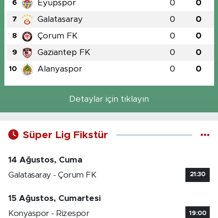
Eyüpspor
0
0
6
Galatasaray
0
0
7
Çorum FK
0
0
8
Gaziantep FK
0
0
9
Alanyaspor
0
0
10
Detaylar için tıklayın
Süper Lig Fikstür
14 Ağustos, Cuma
Galatasaray - Çorum FK
21:30
15 Ağustos, Cumartesi
Konyaspor - Rizespor
19:00