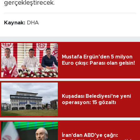
gerçekleştirecek.
Kaynak:
DHA
Mustafa Ergün’den 5 milyon
Euro çıkışı: Parası olan gelsin!
Kuşadası Belediyesi’ne yeni
operasyon: 15 gözaltı
İran'dan ABD’ye çağrı: