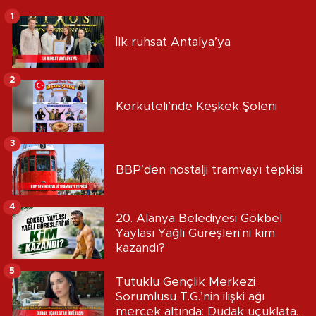
1
İlk ruhsat Antalya’ya
2
Korkuteli’nde Keşkek Şöleni
3
BBP’den nostalji tramvayı tepkisi
4
20. Alanya Belediyesi Gökbel
Yaylası Yağlı Güreşleri'ni kim
kazandı?
5
Tutuklu Gençlik Merkezi
Sorumlusu T.G.’nin ilişki ağı
mercek altında: Dudak uçuklatan