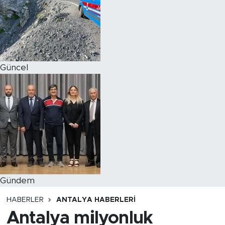
Magazin
Özel Haber
Güncel
Politika
Resmi İlanlar
Sağlık
Spor
Turizm
Gündem
HABERLER
ANTALYA HABERLERI
Antalya milyonluk