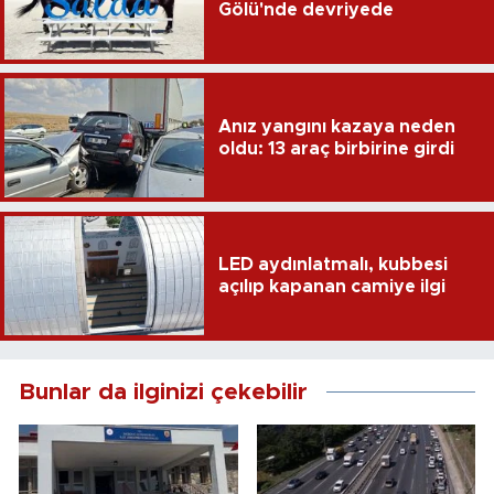
Gölü'nde devriyede
Anız yangını kazaya neden
oldu: 13 araç birbirine girdi
LED aydınlatmalı, kubbesi
açılıp kapanan camiye ilgi
Bunlar da ilginizi çekebilir