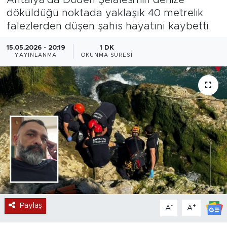
döküldüğü noktada yaklaşık 40 metrelik
Magazin
falezlerden düşen şahıs hayatını kaybetti
Özel Haber
15.05.2026 - 20:19
1 DK
YAYINLANMA
OKUNMA SÜRESI
Politika
Resmi İlanlar
Sağlık
Spor
Turizm
Paylaş
-
+
A
A