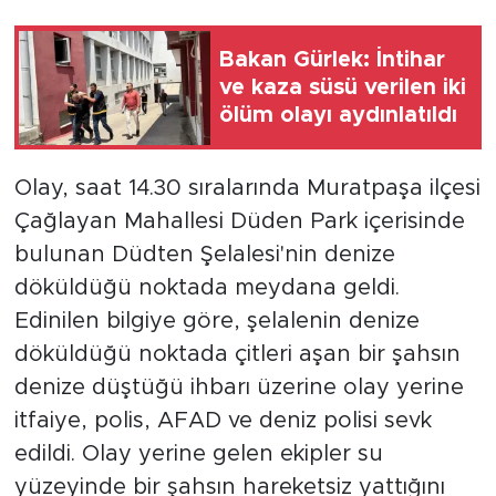
Bakan Gürlek: İntihar
ve kaza süsü verilen iki
ölüm olayı aydınlatıldı
Olay, saat 14.30 sıralarında Muratpaşa ilçesi
Çağlayan Mahallesi Düden Park içerisinde
bulunan Düdten Şelalesi'nin denize
döküldüğü noktada meydana geldi.
Edinilen bilgiye göre, şelalenin denize
döküldüğü noktada çitleri aşan bir şahsın
denize düştüğü ihbarı üzerine olay yerine
itfaiye, polis, AFAD ve deniz polisi sevk
edildi. Olay yerine gelen ekipler su
yüzeyinde bir şahsın hareketsiz yattığını