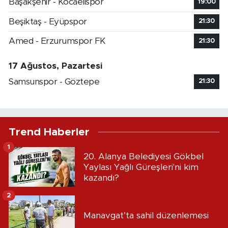
Başakşehir - Kocaelispor
19:00
Beşiktaş - Eyüpspor
21:30
Amed - Erzurumspor FK
21:30
17 Ağustos, Pazartesi
Samsunspor - Göztepe
21:30
Trend Haberler
1
20. Alanya Belediyesi Gökbel
Yaylası Yağlı Güreşleri'ni kim
kazandı?
2
Manavgat’ta sahil düzenlemesi