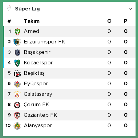
Süper Lig
#
Takım
O
P
Amed
0
0
1
Erzurumspor FK
0
0
2
Başakşehir
0
0
3
Kocaelispor
0
0
4
Beşiktaş
0
0
5
Eyüpspor
0
0
6
Galatasaray
0
0
7
Çorum FK
0
0
8
Gaziantep FK
0
0
9
Alanyaspor
0
0
10