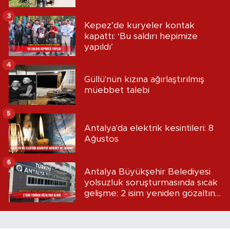
3
Kepez’de kuryeler kontak
kapattı: ‘Bu saldırı hepimize
yapıldı’
4
Güllü'nün kızına ağırlaştırılmış
müebbet talebi
5
Antalya'da elektrik kesintileri: 8
Ağustos
6
Antalya Büyükşehir Belediyesi
yolsuzluk soruşturmasında sıcak
gelişme: 2 isim yeniden gözaltına
alındı