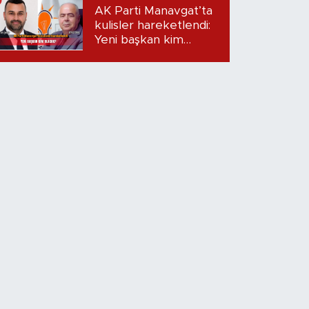
Dudak uçuklatan
AK Parti Manavgat’ta
iddialar!
kulisler hareketlendi:
Yeni başkan kim
olacak?