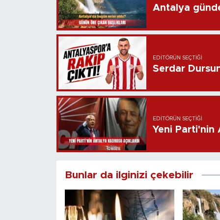
Antalya günd
EDITÖRÜN SEÇTIĞI
Serdar Dursun 
EDITÖRÜN SEÇTIĞI
Yeni Parti'nin
Bunlar da ilginizi çekebilir