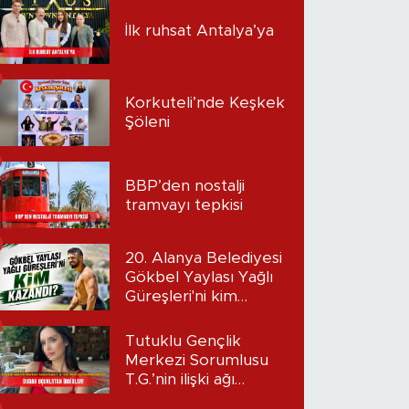
İlk ruhsat Antalya’ya
Korkuteli’nde Keşkek
Şöleni
BBP’den nostalji
tramvayı tepkisi
20. Alanya Belediyesi
Gökbel Yaylası Yağlı
Güreşleri'ni kim
kazandı?
Tutuklu Gençlik
Merkezi Sorumlusu
T.G.’nin ilişki ağı
mercek altında: