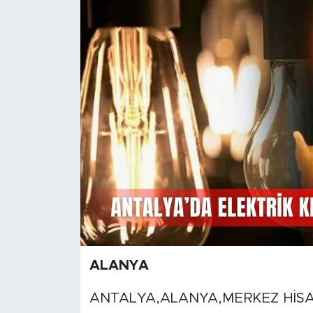
Magazin
Özel Haber
Politika
Resmi İlanlar
Sağlık
Spor
Turizm
ALANYA
ANTALYA,ALANYA,MERKEZ HİSAR