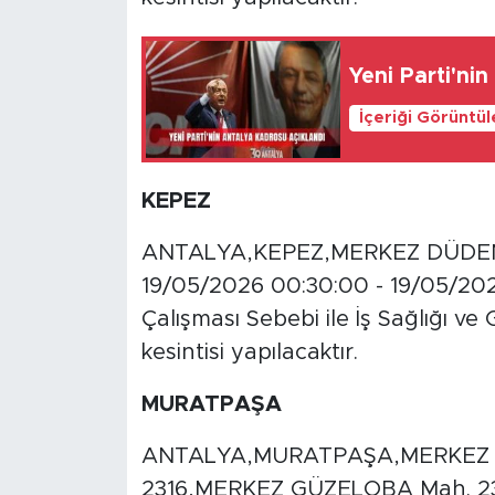
Yeni Parti'ni
İçeriği Görüntü
KEPEZ
ANTALYA,KEPEZ,MERKEZ DÜDENBA
19/05/2026 00:30:00 - 19/05/2026
Çalışması Sebebi ile İş Sağlığı ve
kesintisi yapılacaktır.
MURATPAŞA
ANTALYA,MURATPAŞA,MERKEZ 
2316,MERKEZ GÜZELOBA Mah. 2