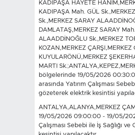
KADIPAŞA HAYETE HANIM,MER
KADIPAŞA Mah. GÜL Sk.,MERKE
Sk.,MERKEZ SARAY ALAADDİNO
DAMLATAŞ,MERKEZ SARAY Mah.
ALAADDİNOĞLU Sk.,MERKEZ T
KOZAN,MERKEZ ÇARŞI,MERKEZ 
KUYULARÖNÜ,MERKEZ ŞEKERHA
MARTI Sk.;ANTALYA,KEPEZ,MERK
bölgelerinde 19/05/2026 00:30:0
arasında Yatırım Çalışması Sebebi 
gözeterek elektrik kesintisi yapıla
ANTALYA,ALANYA,MERKEZ ÇAMLI
19/05/2026 09:00:00 - 19/05/2026
Çalışması Sebebi ile İş Sağlığı ve
kesintisi yapılacaktır.