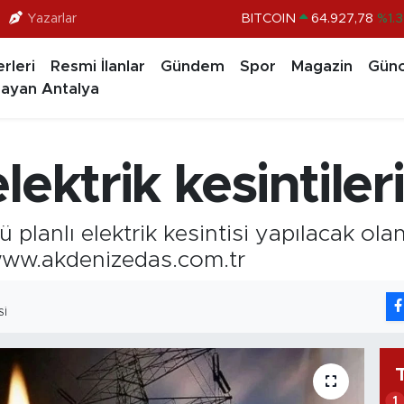
Yazarlar
DOLAR
47,5894
%0.0
EURO
55,0398
%-0.0
rleri
Resmi İlanlar
Gündem
Spor
Magazin
Günc
ayan Antalya
STERLİN
64,1581
%0.1
GRAM ALTIN
6508.83
%4.4
BİST100
13.703
%
ektrik kesintiler
planlı elektrik kesintisi yapılacak olan 
n: www.akdenizedas.com.tr
SI
1