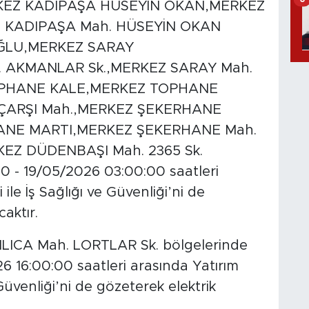
KEZ KADIPAŞA HÜSEYİN OKAN,MERKEZ
Z KADIPAŞA Mah. HÜSEYİN OKAN
ĞLU,MERKEZ SARAY
 AKMANLAR Sk.,MERKEZ SARAY Mah.
OPHANE KALE,MERKEZ TOPHANE
ÇARŞI Mah.,MERKEZ ŞEKERHANE
NE MARTI,MERKEZ ŞEKERHANE Mah.
EZ DÜDENBAŞI Mah. 2365 Sk.
0 - 19/05/2026 03:00:00 saatleri
ile İş Sağlığı ve Güvenliği’ni de
caktır.
CA Mah. LORTLAR Sk. bölgelerinde
 16:00:00 saatleri arasında Yatırım
 Güvenliği’ni de gözeterek elektrik