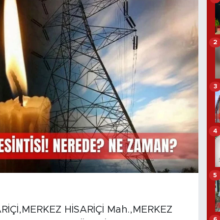
2
3
4
5
İÇİ,MERKEZ HİSARİÇİ Mah.,MERKEZ
6