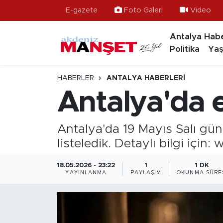
E-gazete
Foto Galeri
Video
Antalya Habe
Asayiş
Hava Durumu
Politika
Yaş
Bilim & Teknoloji
Trafik Durumu
HABERLER
ANTALYA HABERLERI
Eğitim
Süper Lig Puan Durumu ve Fikstür
Antalya'da el
Ekonomi
Tüm Manşetler
Antalya'da 19 Mayıs Salı günü 
Güncel
Son Dakika Haberleri
listeledik. Detaylı bilgi içi
Gündem
Haber Arşivi
18.05.2026 - 23:22
1
1 DK
YAYINLANMA
PAYLAŞIM
OKUNMA SÜRE
İlçeler
Kültür- Sanat