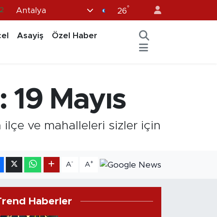
°
Antalya
26
8
2
el
Asayiş
Özel Haber
6
4
11
i: 19 Mayıs
ilçe ve mahalleleri sizler için
-
+
A
A
Trend Haberler