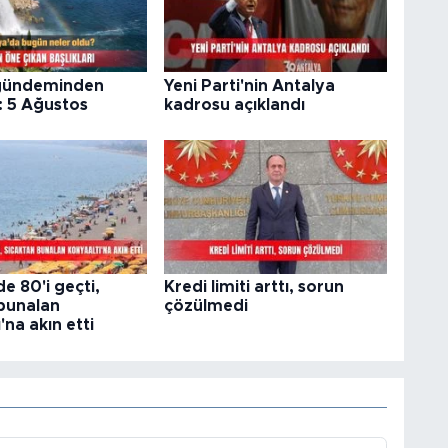
gündeminden
Yeni Parti'nin Antalya
: 5 Ağustos
kadrosu açıklandı
 80'i geçti,
Kredi limiti arttı, sorun
 bunalan
çözülmedi
'na akın etti