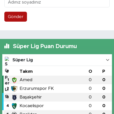
Gönder
Süper Lig Puan Durumu
Süper Lig
#
Takım
O
P
Amed
0
0
1
Erzurumspor FK
0
0
2
Başakşehir
0
0
3
Kocaelispor
0
0
4