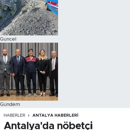
Magazin
Özel Haber
Güncel
Politika
Resmi İlanlar
Sağlık
Spor
Turizm
Gündem
HABERLER
ANTALYA HABERLERI
Antalya'da nöbetçi