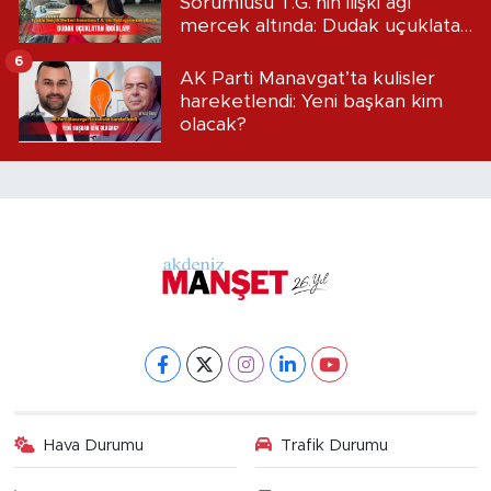
Sorumlusu T.G.’nin ilişki ağı
mercek altında: Dudak uçuklatan
iddialar!
6
AK Parti Manavgat’ta kulisler
hareketlendi: Yeni başkan kim
olacak?
Hava Durumu
Trafik Durumu