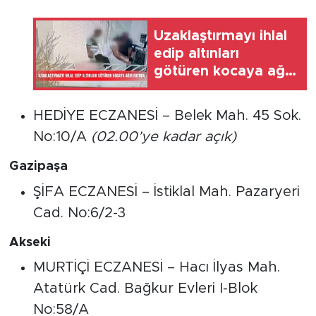
Uzaklaştırmayı ihlal
edip altınları
götüren kocaya ağır
fatura
HEDİYE ECZANESİ – Belek Mah. 45 Sok.
No:10/A
(02.00’ye kadar açık)
Gazipaşa
ŞİFA ECZANESİ – İstiklal Mah. Pazaryeri
Cad. No:6/2-3
Akseki
MURTİÇİ ECZANESİ – Hacı İlyas Mah.
Atatürk Cad. Bağkur Evleri I-Blok
No:58/A