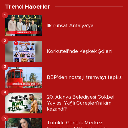
Trend Haberler
1
İlk ruhsat Antalya’ya
2
Korkuteli’nde Keşkek Şöleni
3
BBP’den nostalji tramvayı tepkisi
4
20. Alanya Belediyesi Gökbel
Yaylası Yağlı Güreşleri'ni kim
kazandı?
5
Tutuklu Gençlik Merkezi