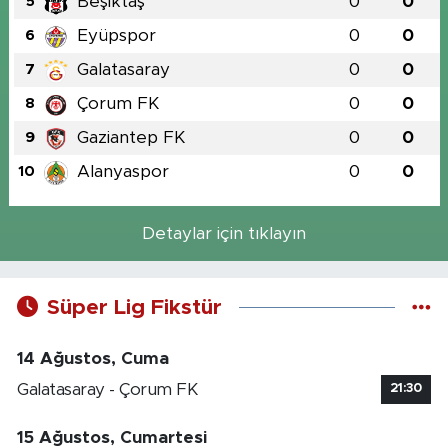
Beşiktaş
0
0
5
Eyüpspor
0
0
6
Galatasaray
0
0
7
Çorum FK
0
0
8
Gaziantep FK
0
0
9
Alanyaspor
0
0
10
Detaylar için tıklayın
Süper Lig Fikstür
14 Ağustos, Cuma
Galatasaray - Çorum FK
21:30
15 Ağustos, Cumartesi