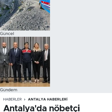
Magazin
Özel Haber
Güncel
Politika
Resmi İlanlar
Sağlık
Spor
Turizm
Gündem
HABERLER
ANTALYA HABERLERI
Antalya'da nöbetçi