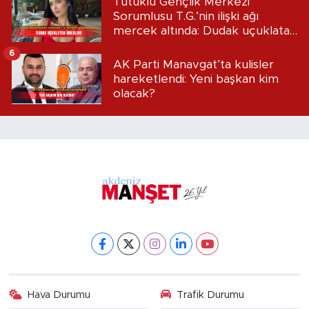
Tutuklu Gençlik Merkezi
Sorumlusu T.G.’nin ilişki ağı
mercek altında: Dudak uçuklatan
iddialar!
6
AK Parti Manavgat’ta kulisler
hareketlendi: Yeni başkan kim
olacak?
Hava Durumu
Trafik Durumu