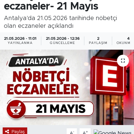
eczaneler- 21 Mayıs
Antalya'da 21.05.2026 tarihinde nöbetçi
olan eczaneler açıklandı
21.05.2026 - 11:01
21.05.2026 - 12:36
2
4 
YAYINLANMA
GÜNCELLEME
PAYLAŞIM
OKUNMA 
Paylaş
-
+
A
A