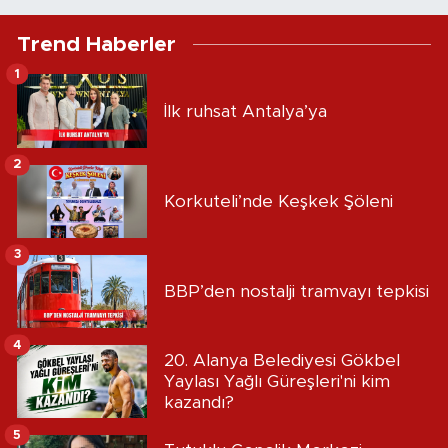
Trend Haberler
1
İlk ruhsat Antalya’ya
2
Korkuteli’nde Keşkek Şöleni
3
BBP’den nostalji tramvayı tepkisi
4
20. Alanya Belediyesi Gökbel
Yaylası Yağlı Güreşleri'ni kim
kazandı?
5