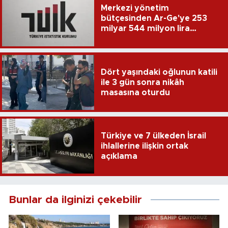
Merkezi yönetim
bütçesinden Ar-Ge'ye 253
milyar 544 milyon lira
harcandı
Dört yaşındaki oğlunun katili
ile 3 gün sonra nikâh
masasına oturdu
Türkiye ve 7 ülkeden İsrail
ihlallerine ilişkin ortak
açıklama
Bunlar da ilginizi çekebilir