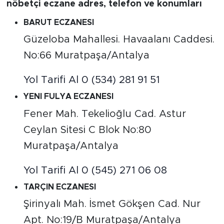
nöbetçi eczane adres, telefon ve konumları
BARUT ECZANESI
Güzeloba Mahallesi. Havaalanı Caddesi.
No:66 Muratpaşa/Antalya
Yol Tarifi Al
0 (534) 281 91 51
YENI FULYA ECZANESI
Fener Mah. Tekelioğlu Cad. Astur
Ceylan Sitesi C Blok No:80
Muratpaşa/Antalya
Yol Tarifi Al
0 (545) 271 06 08
TARÇIN ECZANESI
Şirinyalı Mah. İsmet Gökşen Cad. Nur
Apt. No:19/B Muratpaşa/Antalya