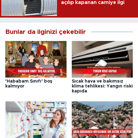
açılıp kapanan camiye ilgi
Bunlar da ilginizi çekebilir
‘Hababam Sınıfı’ boş
Sıcak hava ve bakımsız
kalmıyor
klima tehlikesi: Yangın riski
kapıda