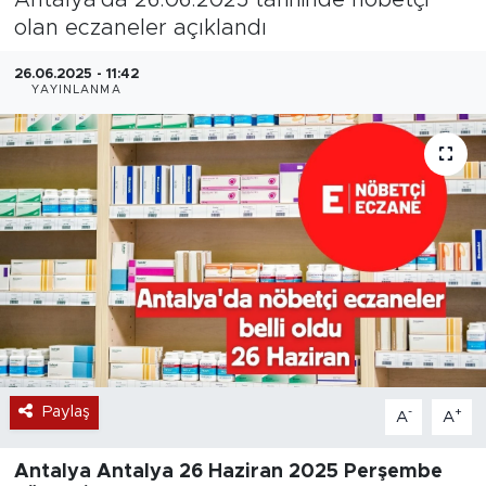
olan eczaneler açıklandı
Magazin
26.06.2025 - 11:42
Özel Haber
YAYINLANMA
Politika
Resmi İlanlar
Sağlık
Spor
Turizm
Paylaş
-
+
A
A
Antalya Antalya
26 Haziran 2025 Perşembe