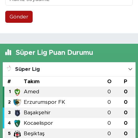
Gönder
Süper Lig Puan Durumu
Süper Lig
#
Takım
O
P
Amed
0
0
1
Erzurumspor FK
0
0
2
Başakşehir
0
0
3
Kocaelispor
0
0
4
Beşiktaş
0
0
5