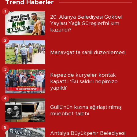
Trend Haberler
1
20. Alanya Belediyesi Gökbel
Yaylası Yağlı Güreşleri'ni kim
kazandı?
2
Manavgat’ta sahil düzenlemesi
3
Kepez’de kuryeler kontak
kapattı: ‘Bu saldırı hepimize
yapıldı’
4
Güllü'nün kızına ağırlaştırılmış
müebbet talebi
5
Antalya Büyükşehir Belediyesi