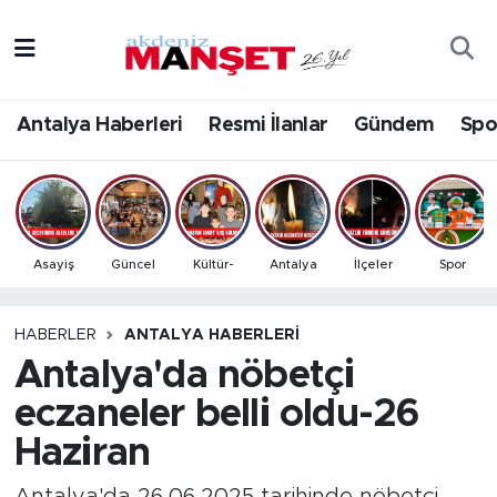
Asayiş
Antalya Nöbetçi Eczaneler
Antalya Haberleri
Resmi İlanlar
Gündem
Spo
Bilim & Teknoloji
Antalya Hava Durumu
Eğitim
Antalya Namaz Vakitleri
Ekonomi
Antalya Trafik Yoğunluk Haritası
Asayiş
Güncel
Kültür-
Antalya
İlçeler
Spor
Güncel
Süper Lig Puan Durumu ve Fikstür
HABERLER
ANTALYA HABERLERI
Antalya'da nöbetçi
Gündem
Tüm Manşetler
eczaneler belli oldu-26
İlçeler
Son Dakika Haberleri
Haziran
Kültür- Sanat
Haber Arşivi
Antalya'da 26.06.2025 tarihinde nöbetçi