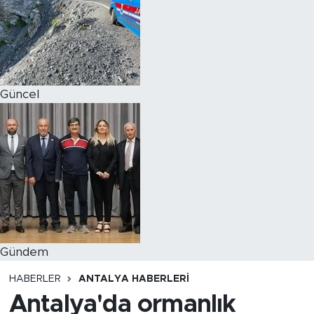
Magazin
Özel Haber
Güncel
Politika
Resmi İlanlar
Sağlık
Spor
Turizm
Gündem
HABERLER
ANTALYA HABERLERI
Antalya'da ormanlık