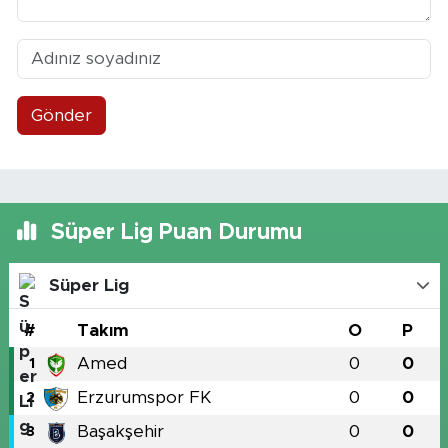
Gönder
Süper Lig Puan Durumu
Süper Lig
#
Takım
O
P
Amed
0
0
1
Erzurumspor FK
0
0
2
Başakşehir
0
0
3