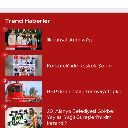
Trend Haberler
1
İlk ruhsat Antalya’ya
2
Korkuteli’nde Keşkek Şöleni
3
BBP’den nostalji tramvayı tepkisi
4
20. Alanya Belediyesi Gökbel
Yaylası Yağlı Güreşleri'ni kim
kazandı?