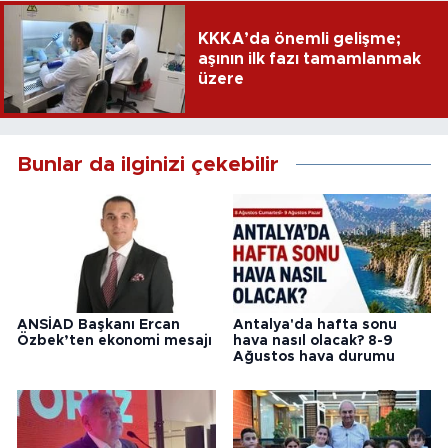
KKKA’da önemli gelişme;
aşının ilk fazı tamamlanmak
üzere
Bunlar da ilginizi çekebilir
ANSİAD Başkanı Ercan
Antalya'da hafta sonu
Özbek’ten ekonomi mesajı
hava nasıl olacak? 8-9
Ağustos hava durumu