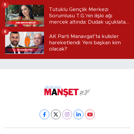
5
Tutuklu Gençlik Merkezi
Sorumlusu T.G.’nin ilişki ağı
mercek altında: Dudak uçuklatan
iddialar!
6
AK Parti Manavgat’ta kulisler
hareketlendi: Yeni başkan kim
olacak?