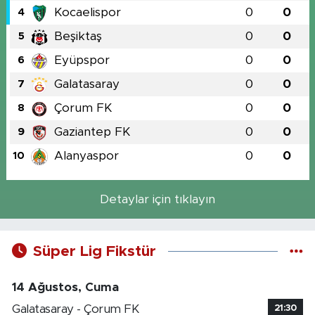
Kocaelispor
0
0
4
Beşiktaş
0
0
5
Eyüpspor
0
0
6
Galatasaray
0
0
7
Çorum FK
0
0
8
Gaziantep FK
0
0
9
Alanyaspor
0
0
10
Detaylar için tıklayın
Süper Lig Fikstür
14 Ağustos, Cuma
Galatasaray - Çorum FK
21:30