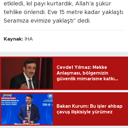
etkiledi, kıl payı kurtardık, Allah'a şükür
tehlike önlendi. Eve 15 metre kadar yaklaştı.
Seramıza evimize yaklaştı" dedi.
Kaynak:
İHA
Cevdet Yılmaz: Mekke
Anlaşması, bölgemizin
güvenlik mimarisine katkı
sağlayacak
Bakan Kurum: Bu işler ahbap
çavuş ilişkisiyle yürümez