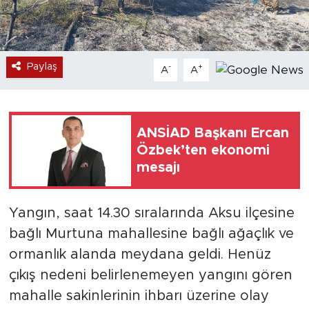
Paylaş
-
+
A
A
ANSİAD Başkanı Ercan
Özbek’ten ekonomi
mesajı
Yangın, saat 14.30 sıralarında Aksu ilçesine
bağlı Murtuna mahallesine bağlı ağaçlık ve
ormanlık alanda meydana geldi. Henüz
çıkış nedeni belirlenemeyen yangını gören
mahalle sakinlerinin ihbarı üzerine olay