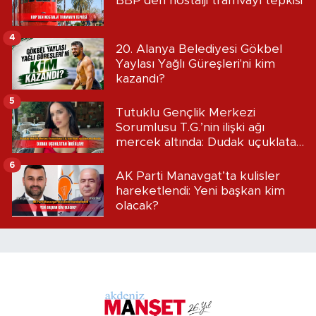
BBP’den nostalji tramvayı tepkisi
4
20. Alanya Belediyesi Gökbel
Yaylası Yağlı Güreşleri'ni kim
kazandı?
5
Tutuklu Gençlik Merkezi
Sorumlusu T.G.’nin ilişki ağı
mercek altında: Dudak uçuklatan
iddialar!
6
AK Parti Manavgat’ta kulisler
hareketlendi: Yeni başkan kim
olacak?