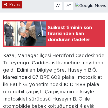
Paylaş
-
+
A
A
Suikast timinin son
firarisinden kan
donduran ifadeler
Kaza, Managat ilçesi Herdford Caddesi'nde
Titreyengöl Caddesi istikametine meydana
geldi. Edinilen bilgiye göre, Hüseyin B.Ö.
idaresindeki 07 BRE 609 plakalı motosiklet
ile Fatih G. yönetimindeki 10 D 1488 plakalı
otomobil çarpıştı. Çarpışmanın etkisiyle
motosiklet sürücüsü Hüseyin B. Ö. ile
otomobilde bebek koltuğundaki 4 aylık