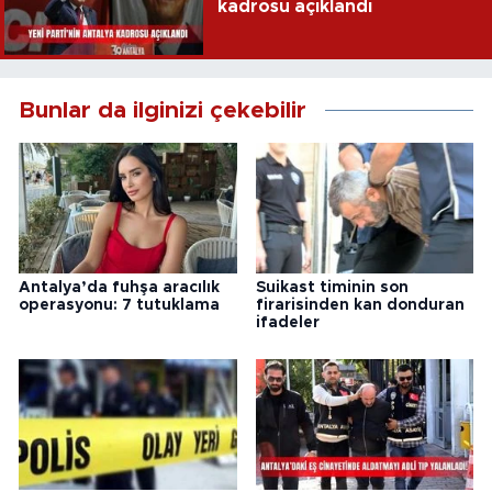
kadrosu açıklandı
Bunlar da ilginizi çekebilir
Antalya’da fuhşa aracılık
Suikast timinin son
operasyonu: 7 tutuklama
firarisinden kan donduran
ifadeler