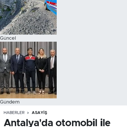
Magazin
Özel Haber
Güncel
Politika
Resmi İlanlar
Sağlık
Spor
Turizm
Gündem
HABERLER
ASAYIŞ
Antalya'da otomobil ile