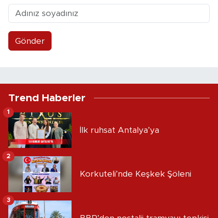
Gönder
Trend Haberler
1
İlk ruhsat Antalya’ya
2
Korkuteli’nde Keşkek Şöleni
3