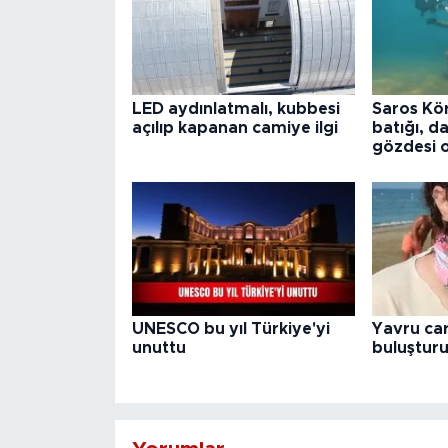
LED aydınlatmalı, kubbesi
Saros Kör
açılıp kapanan camiye ilgi
batığı, da
gözdesi 
UNESCO bu yıl Türkiye'yi
Yavru car
unuttu
buluştur