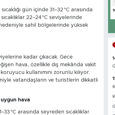
sıcaklığı gün içinde 31–32 °C arasında
1
sıcaklıklar 22–24 °C seviyelerinde
 nedeniyle sahil bölgelerinde yüksek
viyelerine kadar çıkacak. Gece
1
ğişen hava, özellikle dış mekânda vakit
G
 koruyucu kullanımını zorunlu kılıyor.
1
yle vatandaşların ve turistlerin dikkatli
K
K
in uygun hava
G
–33 °C arasında seyreden sıcaklıklar