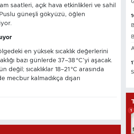
G
m saatleri, açık hava etkinlikleri ve sahil
i. Puslu güneşli gökyüzü, öğlen
1
iyor.
B
B
şıyor
A
lgedeki en yüksek sıcaklık değerlerini
aklığı bazı günlerde 37–38 °C’yi aşacak.
1
 değil; sıcaklıklar 18–21 °C arasında
S
nde mecbur kalmadıkça dışarı
1