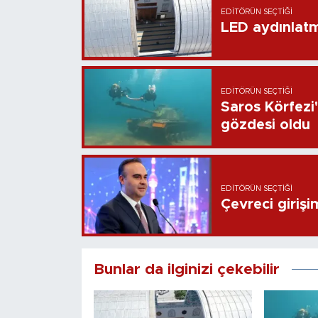
EDITÖRÜN SEÇTIĞI
LED aydınlatm
EDITÖRÜN SEÇTIĞI
Saros Körfezi'
gözdesi oldu
EDITÖRÜN SEÇTIĞI
Çevreci giriş
Bunlar da ilginizi çekebilir