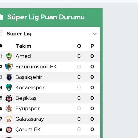
Süper Lig Puan Durumu
Süper Lig
#
Takım
O
P
Amed
0
0
1
Erzurumspor FK
0
0
2
Başakşehir
0
0
3
Kocaelispor
0
0
4
Beşiktaş
0
0
5
Eyüpspor
0
0
6
Galatasaray
0
0
7
Çorum FK
0
0
8