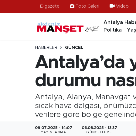
E-gazete
Foto Galeri
Video
Antalya Habe
Asayiş
Antalya Nöbetçi Eczaneler
Politika
Yaş
Bilim & Teknoloji
Antalya Hava Durumu
HABERLER
GÜNCEL
Eğitim
Antalya Namaz Vakitleri
Antalya’da 
Ekonomi
Antalya Trafik Yoğunluk Haritası
durumu nası
Güncel
Süper Lig Puan Durumu ve Fikstür
Antalya, Alanya, Manavgat ve
Gündem
Tüm Manşetler
sıcak hava dalgası, önümüzd
verilere göre bölge genelin
İlçeler
Son Dakika Haberleri
09.07.2025 - 14:07
06.08.2025 - 13:37
Kültür- Sanat
Haber Arşivi
YAYINLANMA
GÜNCELLEME