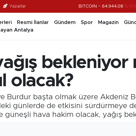
Yazarlar
BITCOIN
64.944,08
%-0.1
DOLAR
47,7436
%0.1
rleri
Resmi İlanlar
Gündem
Spor
Magazin
Günc
EURO
55,2510
%0.3
ayan Antalya
STERLİN
64,4811
%0.3
GRAM ALTIN
6660.55
%0.0
yağış bekleniyor
BİST100
13.779
%-1
l olacak?
 Burdur başta olmak üzere Akdeniz Bölg
eki günlerde de etkisini sürdürmeye d
de güneşli hava hakim olacak, yağış be