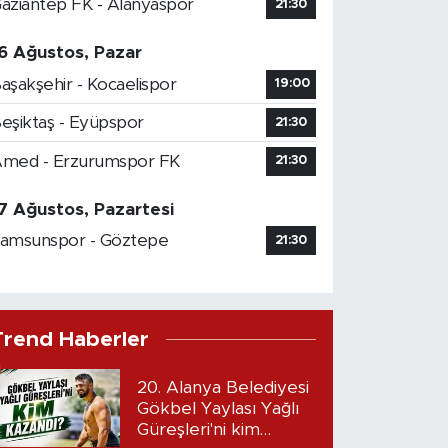
aziantep FK - Alanyaspor
21:30
6 Ağustos, Pazar
aşakşehir - Kocaelispor
19:00
eşiktaş - Eyüpspor
21:30
med - Erzurumspor FK
21:30
7 Ağustos, Pazartesi
amsunspor - Göztepe
21:30
Trend Haberler
20. Alanya Belediyesi
Gökbel Yaylası Yağlı
Güreşleri'ni kim