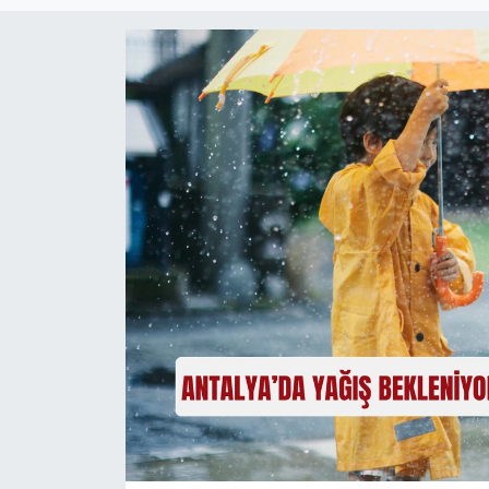
Magazin
Özel Haber
Politika
Resmi İlanlar
Sağlık
Spor
Turizm