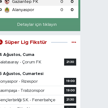
Gaziantep FK
0
0
9
Alanyaspor
0
0
0
Detaylar için tıklayın
Süper Lig Fikstür
4 Ağustos, Cuma
alatasaray - Çorum FK
21:30
5 Ağustos, Cumartesi
onyaspor - Rizespor
19:00
asımpaşa - Trabzonspor
19:00
ençlerbirliği S.K. - Fenerbahçe
21:30