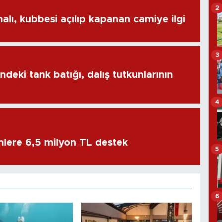
2
alı, kubbesi açılıp kapanan camiye ilgi
3
ndeki tank batığı, dalış tutkunlarının
4
imlere 6,5 milyon TL destek
5
6