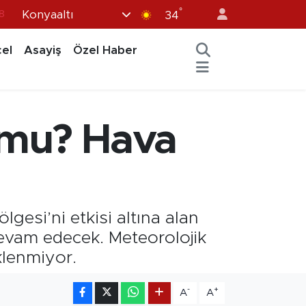
°
Konyaaltı
8
34
8
el
Asayiş
Özel Haber
2
8
3
 mu? Hava
4
esi’ni etkisi altına alan
evam edecek. Meteorolojik
klenmiyor.
-
+
A
A