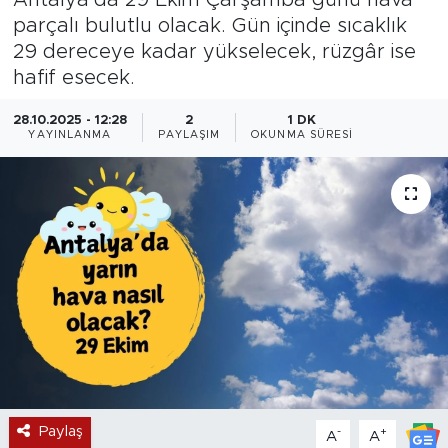
parçalı bulutlu olacak. Gün içinde sıcaklık
Magazin
29 dereceye kadar yükselecek, rüzgâr ise
hafif esecek.
Özel Haber
28.10.2025 - 12:28
2
1 DK
Politika
YAYINLANMA
PAYLAŞIM
OKUNMA SÜRESI
Resmi İlanlar
Sağlık
Spor
Turizm
Paylaş
-
+
A
A