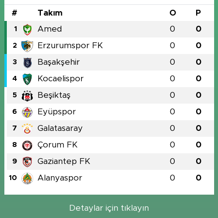
#
Takım
O
P
Amed
0
0
1
Erzurumspor FK
0
0
2
Başakşehir
0
0
3
Kocaelispor
0
0
4
Beşiktaş
0
0
5
Eyüpspor
0
0
6
Galatasaray
0
0
7
Çorum FK
0
0
8
Gaziantep FK
0
0
9
Alanyaspor
0
0
10
Detaylar için tıklayın