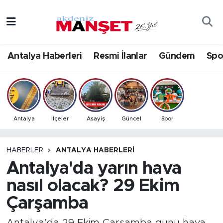
Asayiş
Antalya Nöbetçi Eczaneler
Antalya Haberleri
Resmi İlanlar
Gündem
Spo
Bilim & Teknoloji
Antalya Hava Durumu
Eğitim
Antalya Namaz Vakitleri
Ekonomi
Antalya Trafik Yoğunluk Haritası
Antalya
İlçeler
Asayiş
Güncel
Spor
Güncel
Süper Lig Puan Durumu ve Fikstür
HABERLER
ANTALYA HABERLERI
Antalya'da yarın hava
Gündem
Tüm Manşetler
nasıl olacak? 29 Ekim
İlçeler
Son Dakika Haberleri
Çarşamba
Kültür- Sanat
Haber Arşivi
Antalya’da 29 Ekim Çarşamba günü hava