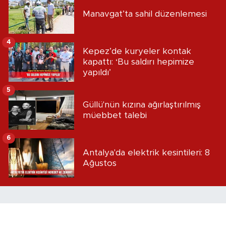
Manavgat’ta sahil düzenlemesi
4
Kepez’de kuryeler kontak
kapattı: ‘Bu saldırı hepimize
yapıldı’
5
Güllü'nün kızına ağırlaştırılmış
müebbet talebi
6
Antalya'da elektrik kesintileri: 8
Ağustos