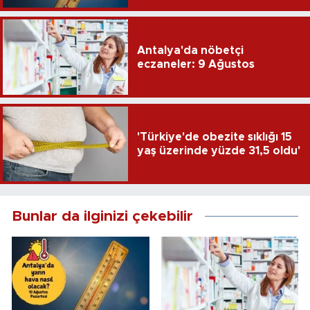
Antalya'da nöbetçi
eczaneler: 9 Ağustos
'Türkiye'de obezite sıklığı 15
yaş üzerinde yüzde 31,5 oldu'
Bunlar da ilginizi çekebilir