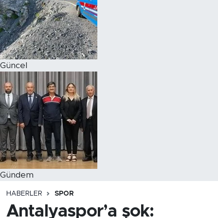
Magazin
Özel Haber
Güncel
Politika
Resmi İlanlar
Sağlık
Spor
Turizm
Gündem
HABERLER
SPOR
Antalyaspor’a şok: