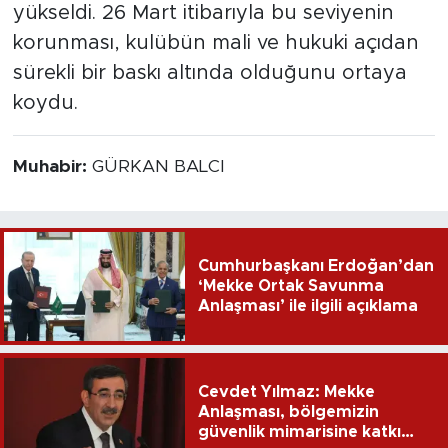
yükseldi. 26 Mart itibarıyla bu seviyenin
korunması, kulübün mali ve hukuki açıdan
sürekli bir baskı altında olduğunu ortaya
koydu.
Muhabir:
GÜRKAN BALCI
Cumhurbaşkanı Erdoğan’dan
‘Mekke Ortak Savunma
Anlaşması’ ile ilgili açıklama
Cevdet Yılmaz: Mekke
Anlaşması, bölgemizin
güvenlik mimarisine katkı