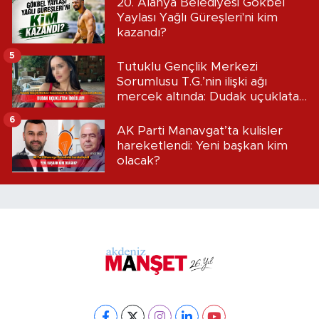
20. Alanya Belediyesi Gökbel
Yaylası Yağlı Güreşleri'ni kim
kazandı?
5
Tutuklu Gençlik Merkezi
Sorumlusu T.G.’nin ilişki ağı
mercek altında: Dudak uçuklatan
iddialar!
6
AK Parti Manavgat’ta kulisler
hareketlendi: Yeni başkan kim
olacak?