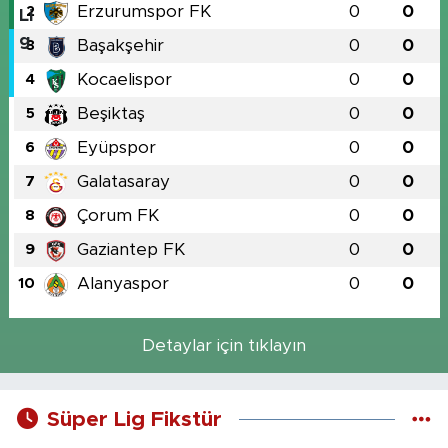
Erzurumspor FK
0
0
2
Başakşehir
0
0
3
Kocaelispor
0
0
4
Beşiktaş
0
0
5
Eyüpspor
0
0
6
Galatasaray
0
0
7
Çorum FK
0
0
8
Gaziantep FK
0
0
9
Alanyaspor
0
0
10
Detaylar için tıklayın
Süper Lig Fikstür