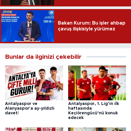
sağlayacak
Bakan Kurum: Bu işler ahbap
çavuş ilişkisiyle yürümez
Bunlar da ilginizi çekebilir
Antalyaspor ve
Antalyaspor, 1. Lig’in ilk
Alanyaspor'a ay-yıldızlı
haftasında
davet!
Keçiörengücü’nü konuk
edecek