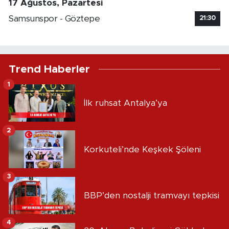
17 Ağustos, Pazartesi
Samsunspor - Göztepe
21:30
Trend Haberler
1
İlk ruhsat Antalya’ya
2
Korkuteli’nde Keşkek Şöleni
3
BBP’den nostalji tramvayı tepkisi
4