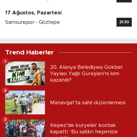
17 Ağustos, Pazartesi
Samsunspor - Göztepe
21:30
Trend Haberler
1
20. Alanya Belediyesi Gökbel
Yaylası Yağlı Güreşleri'ni kim
kazandı?
2
Manavgat’ta sahil düzenlemesi
3
Kepez’de kuryeler kontak
kapattı: ‘Bu saldırı hepimize