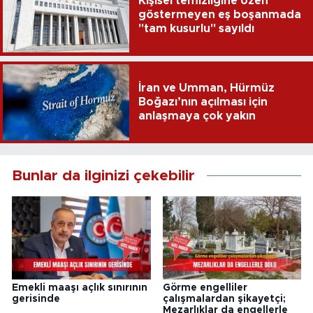
Kişisel temizliğine özen
göstermeyen eş boşanmada
"tam kusurlu" sayıldı
İran ve Umman, Hürmüz
Boğazı’nın açılması için
anlaşmaya çok yakın
Bunlar da ilginizi çekebilir
Emekli maaşı açlık sınırının
Görme engelliler
gerisinde
çalışmalardan şikayetçi;
Mezarlıklar da engellerle