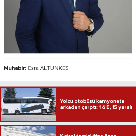
Muhabir:
Esra ALTUNKES
Yolcu otobüsü kamyonete
arkadan çarptı: 1 ölü, 15 yaralı