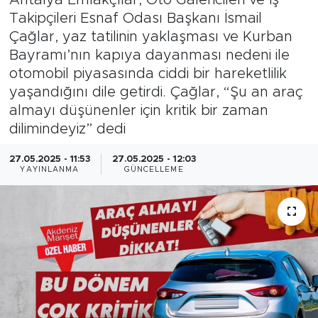
Takipçileri Esnaf Odası Başkanı İsmail
Magazin
Çağlar, yaz tatilinin yaklaşması ve Kurban
Bayramı’nın kapıya dayanması nedeni ile
Özel Haber
otomobil piyasasında ciddi bir hareketlilik
yaşandığını dile getirdi. Çağlar, “Şu an araç
Politika
almayı düşünenler için kritik bir zaman
dilimindeyiz” dedi
Resmi İlanlar
27.05.2025 - 11:53
27.05.2025 - 12:03
Sağlık
YAYINLANMA
GÜNCELLEME
Spor
Turizm