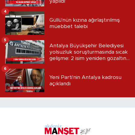
yapıldı’
4
Güllü'nün kızına ağırlaştırılmış
müebbet talebi
5
Antalya Büyükşehir Belediyesi
yolsuzluk soruşturmasında sıcak
gelişme: 2 isim yeniden gözaltına
alındı
6
Yeni Parti'nin Antalya kadrosu
açıklandı