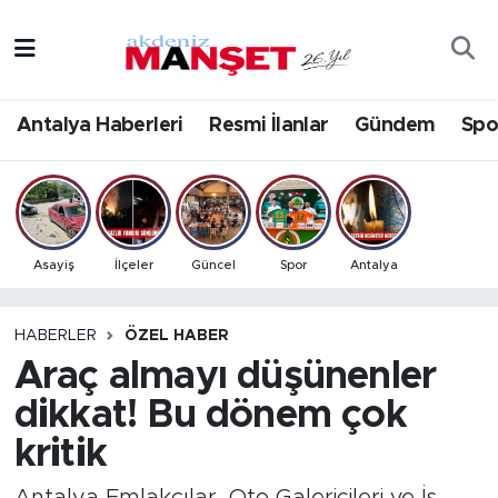
Asayiş
Antalya Nöbetçi Eczaneler
Antalya Haberleri
Resmi İlanlar
Gündem
Spo
Bilim & Teknoloji
Antalya Hava Durumu
Eğitim
Antalya Namaz Vakitleri
Ekonomi
Antalya Trafik Yoğunluk Haritası
Asayiş
İlçeler
Güncel
Spor
Antalya
Güncel
Süper Lig Puan Durumu ve Fikstür
HABERLER
ÖZEL HABER
Araç almayı düşünenler
Gündem
Tüm Manşetler
dikkat! Bu dönem çok
İlçeler
Son Dakika Haberleri
kritik
Kültür- Sanat
Haber Arşivi
Antalya Emlakçılar, Oto Galericileri ve İş