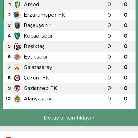
Amed
0
0
1
Erzurumspor FK
0
0
2
Başakşehir
0
0
3
Kocaelispor
0
0
4
Beşiktaş
0
0
5
Eyüpspor
0
0
6
Galatasaray
0
0
7
Çorum FK
0
0
8
Gaziantep FK
0
0
9
Alanyaspor
0
0
10
Detaylar için tıklayın