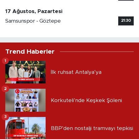
17 Ağustos, Pazartesi
Samsunspor - Göztepe
21:30
Trend Haberler
1
İlk ruhsat Antalya’ya
2
Korkuteli’nde Keşkek Şöleni
3
BBP’den nostalji tramvayı tepkisi