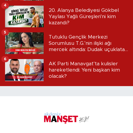
4
20. Alanya Belediyesi Gökbel
Yaylası Yağlı Güreşleri'ni kim
kazandı?
5
Tutuklu Gençlik Merkezi
Sorumlusu T.G.’nin ilişki ağı
mercek altında: Dudak uçuklatan
iddialar!
6
AK Parti Manavgat’ta kulisler
hareketlendi: Yeni başkan kim
olacak?