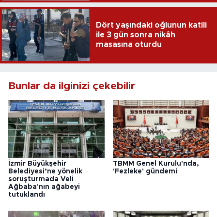
Dört yaşındaki oğlunun katili
ile 3 gün sonra nikâh
masasına oturdu
Bunlar da ilginizi çekebilir
İzmir Büyükşehir
TBMM Genel Kurulu'nda,
Belediyesi’ne yönelik
'Fezleke' gündemi
soruşturmada Veli
Ağbaba'nın ağabeyi
tutuklandı