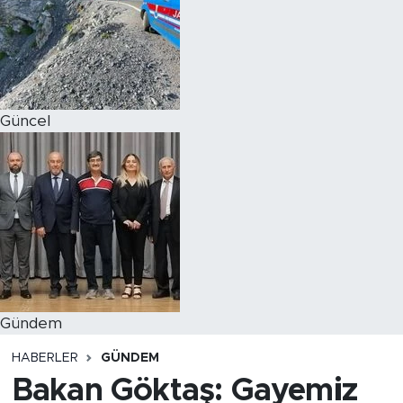
Magazin
Özel Haber
Güncel
Politika
Resmi İlanlar
Sağlık
Spor
Turizm
Gündem
HABERLER
GÜNDEM
Bakan Göktaş: Gayemiz