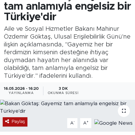
tam anlamıyla engelsiz bir
Türkiye'dir
Aile ve Sosyal Hizmetler Bakanı Mahinur
Özdemir Göktaş, Ulusal Erişilebilirlik Günü'ne
ilişkin açıklamasında, "Gayemiz her bir
ferdimizin kimsenin desteğine ihtiyaç
duymadan hayatın her alanında var
olabildiği, tam anlamıyla engelsiz bir
Türkiye'dir." ifadelerini kullandı.
16.05.2026 - 16:20
3 DK
YAYINLANMA
OKUNMA SÜRESI
Paylaş
-
+
A
A