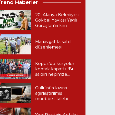
Trend Haberler
20. Alanya Belediyesi
Gökbel Yaylası Yağlı
Güreşleri'ni kim
kazandı?
Manavgat’ta sahil
düzenlemesi
Kepez’de kuryeler
kontak kapattı: ‘Bu
saldırı hepimize
yapıldı’
Güllü'nün kızına
ağırlaştırılmış
müebbet talebi
Yeni Parti'nin Antalya