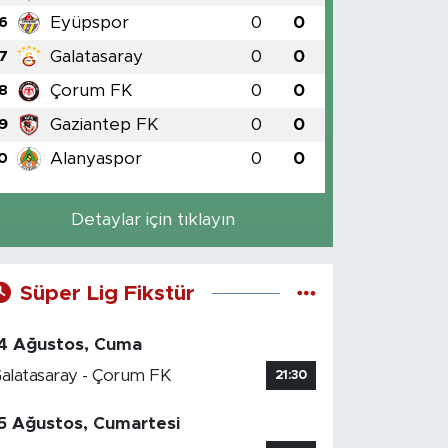
Eyüpspor
0
0
6
Galatasaray
0
0
7
Çorum FK
0
0
8
Gaziantep FK
0
0
9
Alanyaspor
0
0
0
Detaylar için tıklayın
Süper Lig Fikstür
4 Ağustos, Cuma
alatasaray - Çorum FK
21:30
5 Ağustos, Cumartesi