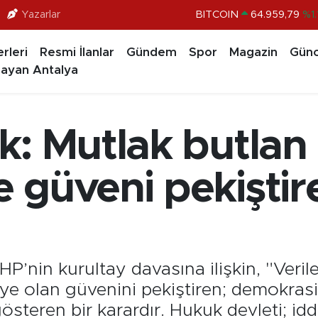
BITCOIN
64.959,79
%1.
Yazarlar
DOLAR
47,7436
%0.1
rleri
Resmi İlanlar
Gündem
Spor
Magazin
Günc
EURO
55,2510
%0.3
ayan Antalya
STERLİN
64,4811
%0.3
GRAM ALTIN
6660.55
%0.0
: Mutlak butlan 
BİST100
13.779
%-1
 güveni pekiştire
P’nin kurultay davasına ilişkin, "Veril
ye olan güvenini pekiştiren; demokras
steren bir karardır. Hukuk devleti; iddia