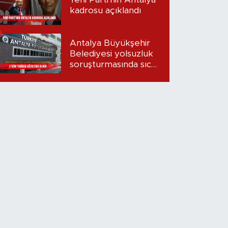
kadrosu açıklandı
Antalya Büyükşehir
Belediyesi yolsuzluk
soruşturmasında sıcak
gelişme: 2 isim
yeniden gözaltına
alındı