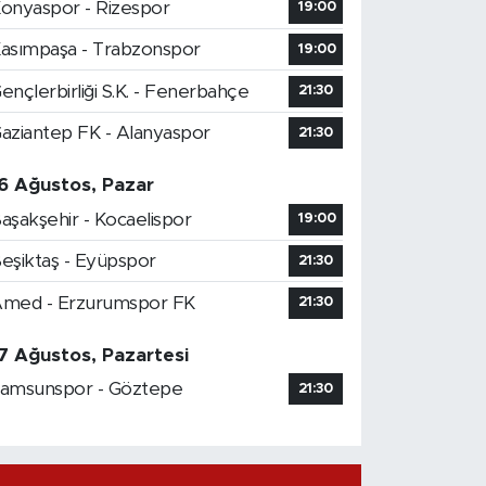
onyaspor - Rizespor
19:00
asımpaşa - Trabzonspor
19:00
ençlerbirliği S.K. - Fenerbahçe
21:30
aziantep FK - Alanyaspor
21:30
6 Ağustos, Pazar
aşakşehir - Kocaelispor
19:00
eşiktaş - Eyüpspor
21:30
med - Erzurumspor FK
21:30
7 Ağustos, Pazartesi
amsunspor - Göztepe
21:30