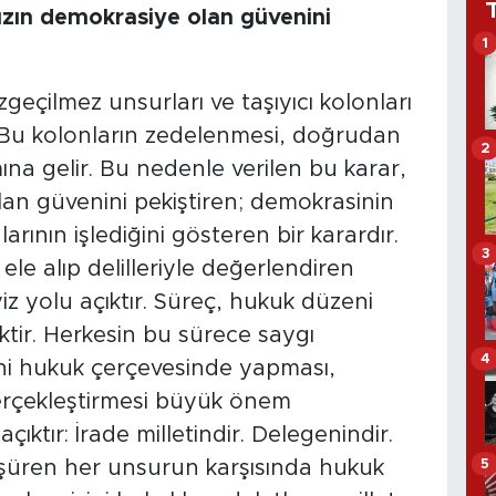
ızın demokrasiye olan güvenini
1
zgeçilmez unsurları ve taşıyıcı kolonları
Bu kolonların zedelenmesi, doğrudan
2
a gelir. Bu nedenle verilen bu karar,
an güvenini pekiştiren; demokrasinin
ının işlediğini gösteren bir karardır.
3
 ele alıp delilleriyle değerlendiren
iz yolu açıktır. Süreç, hukuk düzeni
tir. Herkesin bu sürece saygı
4
ni hukuk çerçevesinde yapması,
 gerçekleştirmesi büyük önem
açıktır: İrade milletindir. Delegenindir.
5
üşüren her unsurun karşısında hukuk