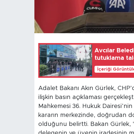
Avcılar Beled
tutuklama tal
İçeriği Görüntü
Adalet Bakanı Akın Gürlek, CHP’
ilişkin basın açıklaması gerçekle
Mahkemesi 36. Hukuk Dairesi’nin C
kararın merkezinde, doğrudan d
olduğunu belirtti. Bakan Gürlek,
delegenin ve üyenin iradesinin m