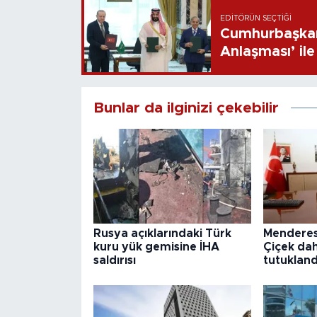
EDITÖRÜN SEÇTIĞI
Cumhurbaşkan
Anlaşması’ ile 
Bunlar da ilginizi çekebilir
Rusya açıklarındaki Türk
Menderes
kuru yük gemisine İHA
Çiçek dah
saldırısı
tutukland