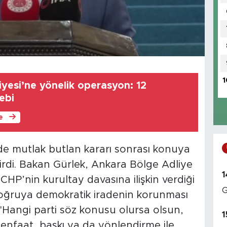
1
iyesi’ne yönelik operasyon: 12
ebi
le
de mutlak butlan kararı sonrası konuya
ştirdi. Bakan Gürlek, Ankara Bölge Adliye
1
HP’nin kurultay davasına ilişkin verdiği
G
oğruya demokratik iradenin korunması
 "Hangi parti söz konusu olursa olsun,
1
enfaat, baskı ya da yönlendirme ile