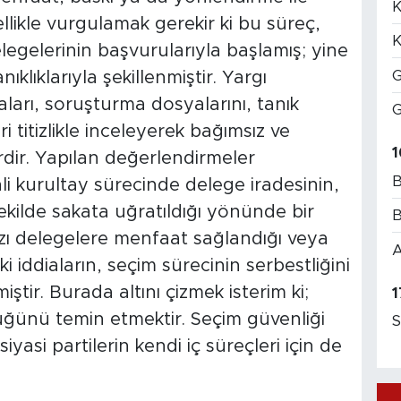
K
likle vurgulamak gerekir ki bu süreç,
K
legelerinin başvurularıyla başlamış; yine
G
klıklarıyla şekillenmiştir. Yargı
ları, soruşturma dosyalarını, tanık
G
ri titizlikle inceleyerek bağımsız ve
1
erdir. Yapılan değerlendirmeler
B
i kurultay sürecinde delege iradesinin,
kilde sakata uğratıldığı yönünde bir
B
zı delegelere menfaat sağlandığı veya
A
iddiaların, seçim sürecinin serbestliğini
miştir. Burada altını çizmek isterim ki;
1
üğünü temin etmektir. Seçim güvenliği
S
iyasi partilerin kendi iç süreçleri için de