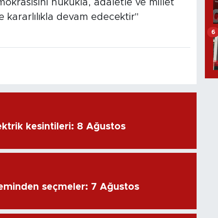
okrasisini hukukla, adaletle ve millet
e kararlılıkla devam edecektir"
6
ktrik kesintileri: 8 Ağustos
eminden seçmeler: 7 Ağustos