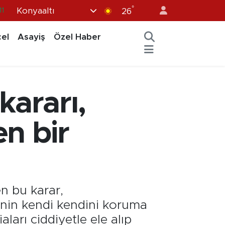
11
°
Konyaaltı
26
8
el
Asayiş
Özel Haber
2
8
3
kararı,
4
n bir
en bu karar,
inin kendi kendini koruma
ları ciddiyetle ele alıp