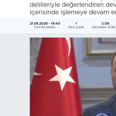
delilleriyle değerlendiren de
Magazin
içerisinde işlemeye devam e
Özel Haber
21.05.2026 - 19:40
1
2 DK
YAYINLANMA
PAYLAŞIM
OKUNMA SÜRE
Politika
Resmi İlanlar
Sağlık
Spor
Turizm