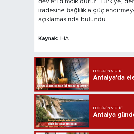
devleti dimdik durur. Türkiye, dem
iradesine bağlılıkla güçlendirmey
açıklamasında bulundu.
Kaynak:
İHA
EDITÖRÜN SEÇTIĞI
Antalya'da ele
EDITÖRÜN SEÇTIĞI
Antalya günd