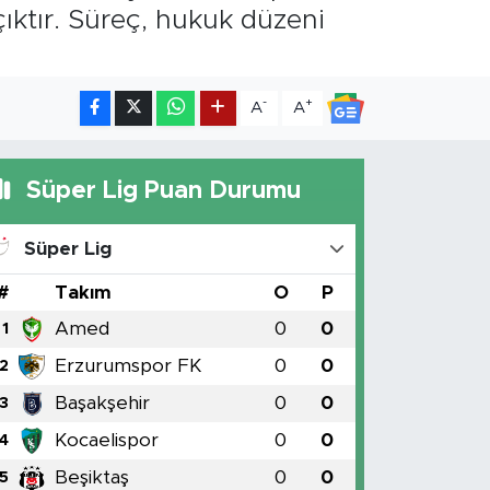
çıktır. Süreç, hukuk düzeni
-
+
A
A
Süper Lig Puan Durumu
Süper Lig
#
Takım
O
P
Amed
0
0
1
Erzurumspor FK
0
0
2
Başakşehir
0
0
3
Kocaelispor
0
0
4
Beşiktaş
0
0
5