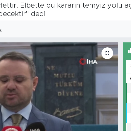
vlettir. Elbette bu kararın temyiz yolu a
decektir" dedi
SI