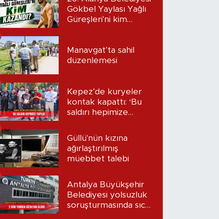
Gökbel Yaylası Yağlı
Güreşleri'ni kim
kazandı?
Manavgat’ta sahil
düzenlemesi
Kepez’de kuryeler
kontak kapattı: ‘Bu
saldırı hepimize
yapıldı’
Güllü'nün kızına
ağırlaştırılmış
müebbet talebi
Antalya Büyükşehir
Belediyesi yolsuzluk
soruşturmasında sıcak
gelişme: 2 isim