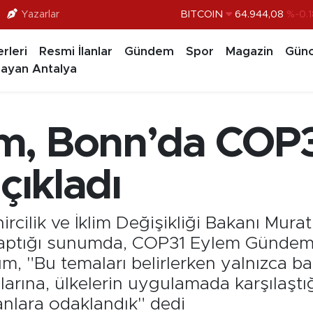
Yazarlar
DOLAR
47,7436
%0.1
EURO
55,2510
%0.3
rleri
Resmi İlanlar
Gündem
Spor
Magazin
Günc
ayan Antalya
STERLİN
64,4811
%0.3
GRAM ALTIN
6660.55
%0.0
BİST100
13.779
%-1
m, Bonn’da COP
çıkladı
rcilik ve İklim Değişikliği Bakanı Mura
aptığı sunumda, COP31 Eylem Gündemi’n
um, "Bu temaları belirlerken yalnızca b
larına, ülkelerin uygulamada karşılaştı
lanlara odaklandık" dedi