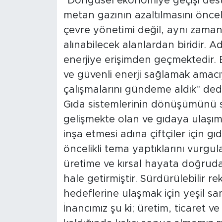
"Döngüsel ekonomiye geçişi destek
metan gazının azaltılmasını önceli
çevre yönetimi değil, aynı zaman
alınabilecek alanlardan biridir. 
enerjiye erişimden geçmektedir. 
ve güvenli enerji sağlamak amacıy
çalışmalarını gündeme aldık" dedi
Gıda sistemlerinin dönüşümünü 
gelişmekte olan ve gıdaya ulaşımı 
inşa etmesi adına çiftçiler için gı
öncelikli tema yaptıklarını vurgul
üretime ve kırsal hayata doğrudan
hale getirmiştir. Sürdürülebilir r
hedeflerine ulaşmak için yeşil s
İnancımız şu ki; üretim, ticaret