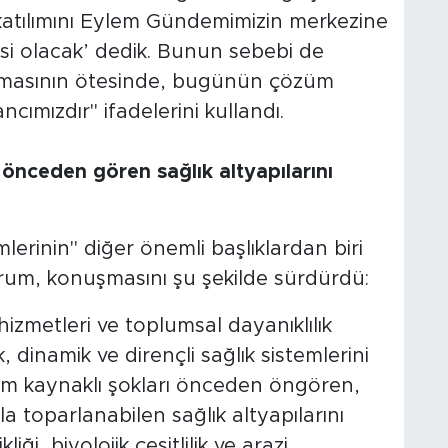
 katılımını Eylem Gündemimizin merkezine
nesi olacak’ dedik. Bunun sebebi de
lmasının ötesinde, bugünün çözüm
cımızdır" ifadelerini kullandı.
 önceden gören sağlık altyapılarını
mlerinin" diğer önemli başlıklardan biri
rum, konuşmasını şu şekilde sürdürdü:
 hizmetleri ve toplumsal dayanıklılık
k, dinamik ve dirençli sağlık sistemlerini
lim kaynaklı şokları önceden öngören,
 toparlanabilen sağlık altyapılarını
iği, biyolojik çeşitlilik ve arazi