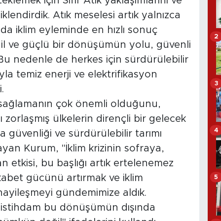
lemek için Sıfır Atık yaklaşımlarını ve
klendirdik. Atık meselesi artık yalnızca
da iklim eyleminde en hızlı sonuç
2
Adil ve güçlü bir dönüşümün yolu, güvenli
Bu nedenle de herkes için sürdürülebilir
la temiz enerji ve elektrifikasyon
3
.
sağlamanın çok önemli olduğunu,
zorlaşmış ülkelerin dirençli bir gelecek
4
da güvenliği ve sürdürülebilir tarımı
ayan Kurum, "İklim krizinin sofraya,
 etkisi, bu başlığı artık ertelenemez
ekabet gücünü artırmak ve iklim
5
anayileşmeyi gündemimize aldık.
 ve istihdam bu dönüşümün dışında