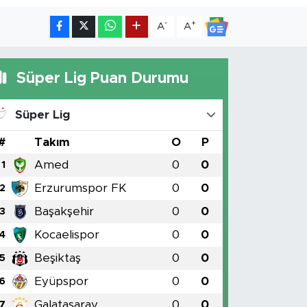
-
+
A
A
Süper Lig Puan Durumu
Süper Lig
#
Takım
O
P
Amed
0
0
1
Erzurumspor FK
0
0
2
Başakşehir
0
0
3
Kocaelispor
0
0
4
Beşiktaş
0
0
5
Eyüpspor
0
0
6
Galatasaray
0
0
7