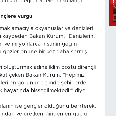
ümkün değil" ifadelerini kullandı.
6
gençlere vurgu
umak amacıyla okyanuslar ve denizleri
rını kaydeden Bakan Kurum, "Denizlerin;
in ve milyonlarca insanın geçim
 gözler önüne bir kez daha sermiş
ı oluşturmak adına iklim dostu dirençli
dikkat çeken Bakan Kurum, "Hepimiz
etkileri en görünür biçimde şehirlerde,
k hayatında hissedilmektedir" diye
alanın ise gençler olduğunu belirterek,
nından ve üretkenliğinden en güçlü