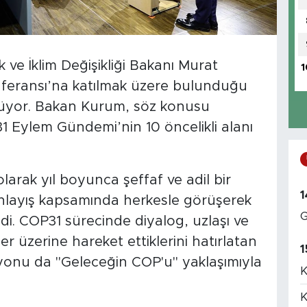
 ve İklim Değişikliği Bakanı Murat
1
nferansı’na katılmak üzere bulunduğu
rüyor. Bakan Kurum, söz konusu
 Eylem Gündemi’nin 10 öncelikli alanı
.
arak yıl boyunca şeffaf ve adil bir
1
 anlayış kapsamında herkesle görüşerek
G
edi. COP31 sürecinde diyalog, uzlaşı ve
 üzerine hareket ettiklerini hatırlatan
1
yonu da "Geleceğin COP'u" yaklaşımıyla
K
K