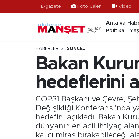
E-gazete
Foto Galeri
Video
Antalya Habe
Asayiş
Antalya Nöbetçi Eczaneler
Politika
Yaş
Bilim & Teknoloji
Antalya Hava Durumu
HABERLER
GÜNCEL
Eğitim
Antalya Namaz Vakitleri
Bakan Kuru
Ekonomi
Antalya Trafik Yoğunluk Haritası
hedeflerini a
Güncel
Süper Lig Puan Durumu ve Fikstür
COP31 Başkanı ve Çevre, Şehi
Gündem
Tüm Manşetler
Değişikliği Konferansı’nda y
hedefini açıkladı. Bakan Kur
İlçeler
Son Dakika Haberleri
dünyanın en acil ihtiyaç alan
kalıcı miras bırakabileceği a
Kültür- Sanat
Haber Arşivi