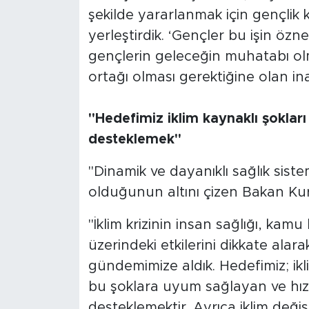
şekilde yararlanmak için gençlik
yerleştirdik. ‘Gençler bu işin öz
gençlerin geleceğin muhatabı o
ortağı olması gerektiğine olan inan
"Hedefimiz iklim kaynaklı şokları
desteklemek"
"Dinamik ve dayanıklı sağlık siste
olduğunun altını çizen Bakan Ku
"İklim krizinin insan sağlığı, kamu
üzerindeki etkilerini dikkate alara
gündemimize aldık. Hedefimiz; ik
bu şoklara uyum sağlayan ve hızla
desteklemektir. Ayrıca iklim değişikl