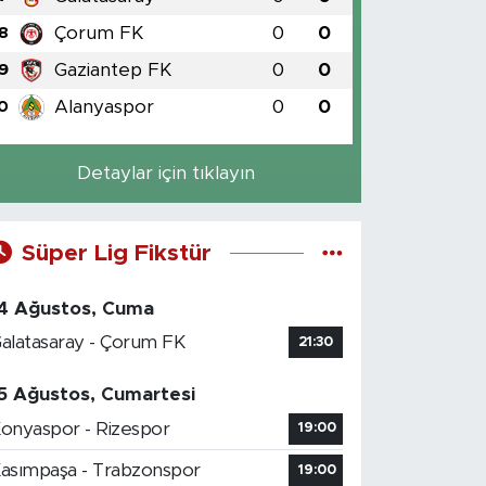
Çorum FK
0
0
8
Gaziantep FK
0
0
9
Alanyaspor
0
0
0
Detaylar için tıklayın
Süper Lig Fikstür
4 Ağustos, Cuma
alatasaray - Çorum FK
21:30
5 Ağustos, Cumartesi
onyaspor - Rizespor
19:00
asımpaşa - Trabzonspor
19:00