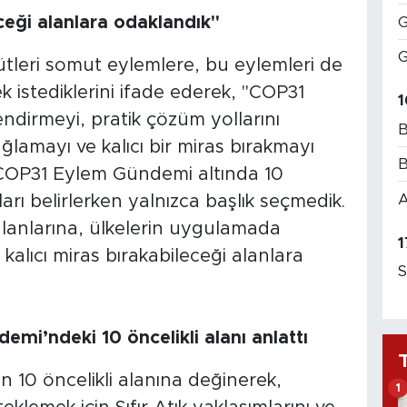
ceği alanlara odaklandık"
G
G
leri somut eylemlere, bu eylemleri de
 istediklerini ifade ederek, "COP31
1
ndirmeyi, pratik çözüm yollarını
B
ğlamayı ve kalıcı bir miras bırakmayı
B
COP31 Eylem Gündemi altında 10
A
ları belirlerken yalnızca başlık seçmedik.
lanlarına, ülkelerin uygulamada
1
 kalıcı miras bırakabileceği alanlara
S
i’ndeki 10 öncelikli alanı anlattı
10 öncelikli alanına değinerek,
1