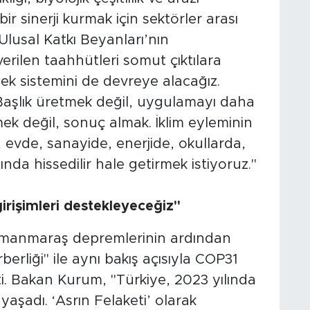
 sinerji kurmak için sektörler arası
Ulusal Katkı Beyanları’nın
rilen taahhütleri somut çıktılara
ek sistemini de devreye alacağız.
 Başlık üretmek değil, uygulamayı daha
ek değil, sonuç almak. İklim eyleminin
, evde, sanayide, enerjide, okullarda,
nda hissedilir hale getirmek istiyoruz."
girişimleri destekleyeceğiz"
amanmaraş depremlerinin ardından
berliği" ile aynı bakış açısıyla COP31
ti. Bakan Kurum, "Türkiye, 2023 yılında
aşadı. ‘Asrın Felaketi’ olarak