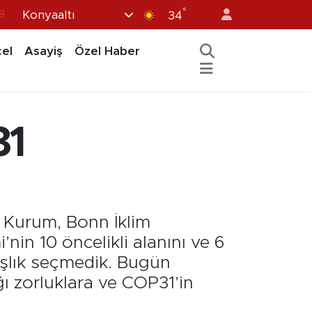
°
Konyaaltı
34
8
2
el
Asayiş
Özel Haber
8
3
4
31
t Kurum, Bonn İklim
in 10 öncelikli alanını ve 6
aşlık seçmedik. Bugün
ğı zorluklara ve COP31’in