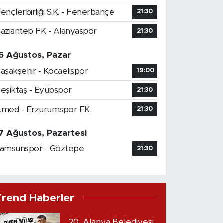
ençlerbirliği S.K. - Fenerbahçe
21:30
aziantep FK - Alanyaspor
21:30
6 Ağustos, Pazar
aşakşehir - Kocaelispor
19:00
eşiktaş - Eyüpspor
21:30
med - Erzurumspor FK
21:30
7 Ağustos, Pazartesi
amsunspor - Göztepe
21:30
Trend Haberler
20. Alanya Belediyesi