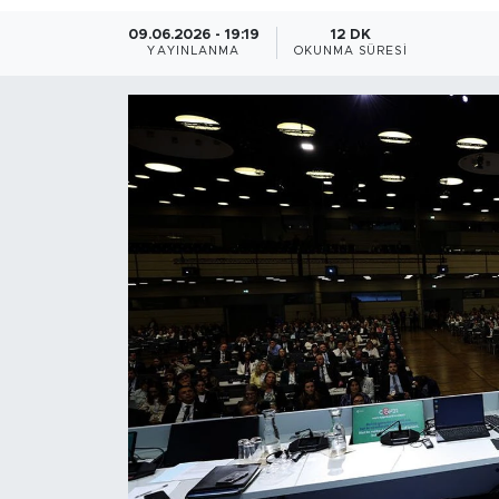
09.06.2026 - 19:19
12 DK
Magazin
YAYINLANMA
OKUNMA SÜRESI
Özel Haber
Politika
Resmi İlanlar
Sağlık
Spor
Turizm