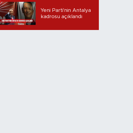
yeniden gözaltına
alındı
Yeni Parti'nin Antalya
kadrosu açıklandı