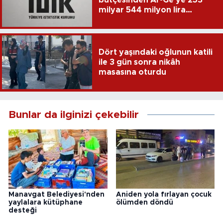
milyar 544 milyon lira
harcandı
Dört yaşındaki oğlunun katili
ile 3 gün sonra nikâh
masasına oturdu
Bunlar da ilginizi çekebilir
Manavgat Belediyesi'nden
Aniden yola fırlayan çocuk
yaylalara kütüphane
ölümden döndü
desteği