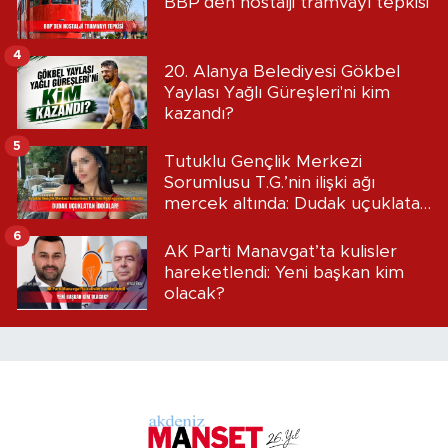
BBP’den nostalji tramvayı tepkisi
4
20. Alanya Belediyesi Gökbel
Yaylası Yağlı Güreşleri'ni kim
kazandı?
5
Tutuklu Gençlik Merkezi
Sorumlusu T.G.’nin ilişki ağı
mercek altında: Dudak uçuklatan
iddialar!
6
AK Parti Manavgat’ta kulisler
hareketlendi: Yeni başkan kim
olacak?