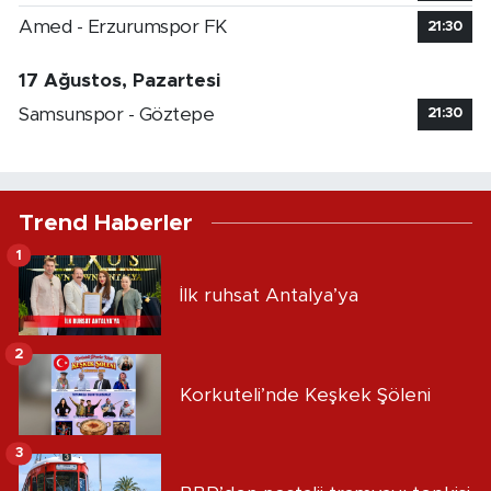
Amed - Erzurumspor FK
21:30
17 Ağustos, Pazartesi
Samsunspor - Göztepe
21:30
Trend Haberler
1
İlk ruhsat Antalya’ya
2
Korkuteli’nde Keşkek Şöleni
3