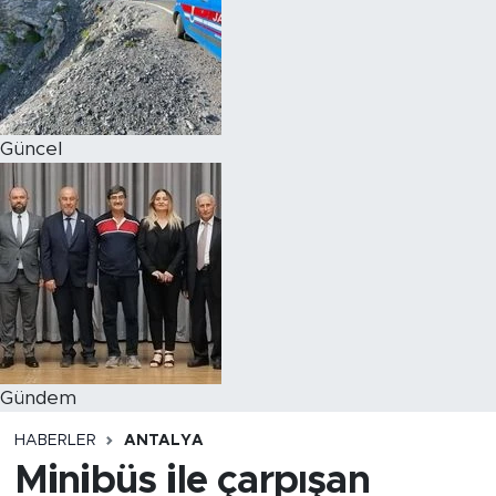
Magazin
Özel Haber
Güncel
Politika
Resmi İlanlar
Sağlık
Spor
Turizm
Gündem
HABERLER
ANTALYA
Minibüs ile çarpışan