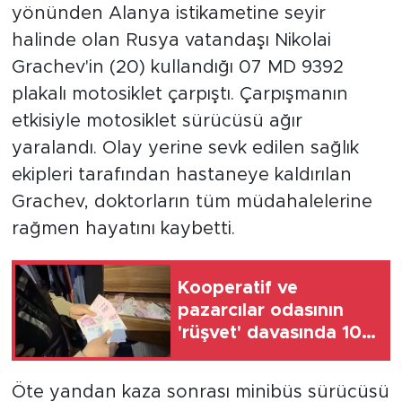
yönünden Alanya istikametine seyir
halinde olan Rusya vatandaşı Nikolai
Grachev'in (20) kullandığı 07 MD 9392
plakalı motosiklet çarpıştı. Çarpışmanın
etkisiyle motosiklet sürücüsü ağır
yaralandı. Olay yerine sevk edilen sağlık
ekipleri tarafından hastaneye kaldırılan
Grachev, doktorların tüm müdahalelerine
rağmen hayatını kaybetti.
Kooperatif ve
pazarcılar odasının
'rüşvet' davasında 108
sanığın yargılanmasına
başlandı
Öte yandan kaza sonrası minibüs sürücüsü