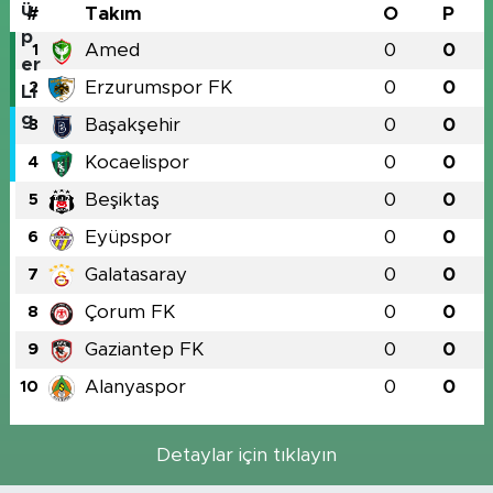
#
Takım
O
P
Amed
0
0
1
Erzurumspor FK
0
0
2
Başakşehir
0
0
3
Kocaelispor
0
0
4
Beşiktaş
0
0
5
Eyüpspor
0
0
6
Galatasaray
0
0
7
Çorum FK
0
0
8
Gaziantep FK
0
0
9
Alanyaspor
0
0
10
Detaylar için tıklayın