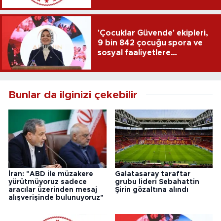
'Çocuklar Güvende' ekipleri,
9 bin 842 çocuğu spora ve
sosyal faaliyetlere
yönlendirdi
Bunlar da ilginizi çekebilir
İran: "ABD ile müzakere
Galatasaray taraftar
yürütmüyoruz sadece
grubu lideri Sebahattin
aracılar üzerinden mesaj
Şirin gözaltına alındı
alışverişinde bulunuyoruz"