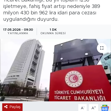
işletmeye, fahiş fiyat artışı nedeniyle 389
Magazin
milyon 430 bin 962 lira idari para cezası
uygulandığını duyurdu.
Özel Haber
17.05.2026 - 09:30
1 DK
Politika
YAYINLANMA
OKUNMA SÜRESI
Resmi İlanlar
Sağlık
Spor
Turizm
Paylaş
-
+
A
A