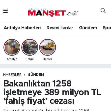
Asayiş
Antalya Nöbetçi Eczaneler
Antalya Haberleri
Resmi İlanlar
Gündem
Spo
Bilim & Teknoloji
Antalya Hava Durumu
Eğitim
Antalya Namaz Vakitleri
Ekonomi
Antalya Trafik Yoğunluk Haritası
Antalya
Bölge
İlçeler
Güncel
Süper Lig Puan Durumu ve Fikstür
HABERLER
GÜNDEM
Bakanlıktan 1258
Gündem
Tüm Manşetler
işletmeye 389 milyon TL
İlçeler
Son Dakika Haberleri
'fahiş fiyat' cezası
Kültür- Sanat
Haber Arşivi
Ticaret Bakanlığı, bu yıl toplam 1258