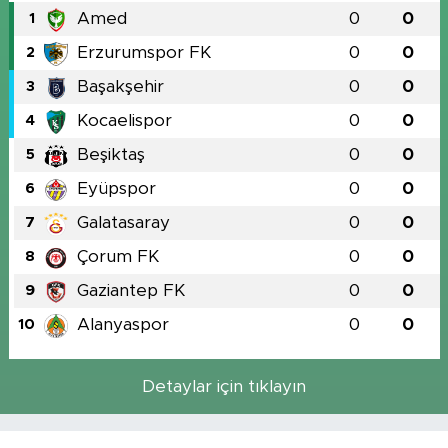
Amed
0
0
1
Erzurumspor FK
0
0
2
Başakşehir
0
0
3
Kocaelispor
0
0
4
Beşiktaş
0
0
5
Eyüpspor
0
0
6
Galatasaray
0
0
7
Çorum FK
0
0
8
Gaziantep FK
0
0
9
Alanyaspor
0
0
10
Detaylar için tıklayın