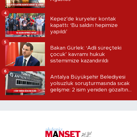
4
Kepez’de kuryeler kontak
kapattı: ‘Bu saldırı hepimize
yapıldı’
5
Bakan Gürlek: ‘Adli süreçteki
çocuk’ kavramı hukuk
sistemimize kazandırıldı
6
Antalya Büyükşehir Belediyesi
yolsuzluk soruşturmasında sıcak
gelişme: 2 isim yeniden gözaltına
alındı